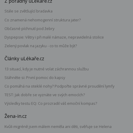
Z poradny uLékaře.cz
Stále se zvětšující bradavka
Co znamená nehomogenní struktura jater?
Občasné píchnutí pod žebry
Dyspepsie: Větry i při malé námaze, nepravidelná stolice
Zelený povlak na jazyku - co to může být?
Články uLékaře.cz
13 situací, kdy je nutné volat záchrannou službu
Stáhněte si: První pomoc do kapsy
Co pomáhá na oteklé nohy? Podpořte správné proudění lymfy
TEST: Jak dobře se vyznáte ve svých emocích?
Výsledky testu EQ: Co prozradil váš emoční kompas?
Žena-in.cz
Kvůli migréně jsem málem neměla ani děti, svěřuje se Helena