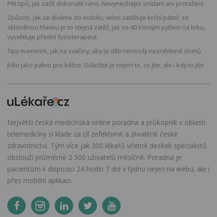
Pět tipů, jak začít dokonalé ráno. Nevynechejte snídani ani protažení
Způsob, jak se díváme do mobilu, velmi zatěžuje krční páteř, se
skloněnou hlavou je to stejná zátěž, jak se 40 kilovým pytlem na krku,
vysvětluje přední fyzioterapeut
Tipy maminek, jak na svačiny, aby je děti nenosily nesnědené domů
Jídlo jako palivo pro běžce: Důležité je nejen to, co jíte, ale i kdy to jíte
Největší česká medicínská online poradna a průkopník v oblasti
telemedicíny si klade za cíl zefektivnit a zkvalitnit české
zdravotnictví. Tým více jak 300 lékařů včetně desítek specialistů
obslouží průměrně 2 500 uživatelů měsíčně. Poradna je
pacientům k dispozici 24 hodin 7 dní v týdnu nejen na webu, ale i
přes mobilní aplikaci.