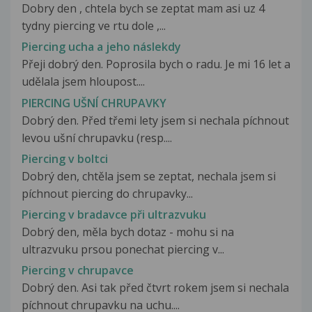
Dobry den , chtela bych se zeptat mam asi uz 4
tydny piercing ve rtu dole ,...
Piercing ucha a jeho náslekdy
Přeji dobrý den. Poprosila bych o radu. Je mi 16 let a
udělala jsem hloupost....
PIERCING UŠNÍ CHRUPAVKY
Dobrý den. Před třemi lety jsem si nechala píchnout
levou ušní chrupavku (resp....
Piercing v boltci
Dobrý den, chtěla jsem se zeptat, nechala jsem si
píchnout piercing do chrupavky...
Piercing v bradavce při ultrazvuku
Dobrý den, měla bych dotaz - mohu si na
ultrazvuku prsou ponechat piercing v...
Piercing v chrupavce
Dobrý den. Asi tak před čtvrt rokem jsem si nechala
píchnout chrupavku na uchu....