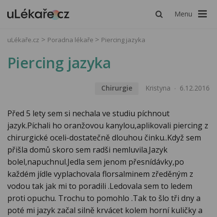
Menu
uLékaře.cz
Poradna lékaře
Piercing jazyka
Piercing jazyka
Chirurgie
Kristyna
6.12.2016
Před 5 lety sem si nechala ve studiu píchnout
jazyk.Píchali ho oranžovou kanylou,aplikovali piercing z
chirurgické oceli-dostatečně dlouhou činku..Když sem
přišla domů skoro sem radši nemluvila.Jazyk
bolel,napuchnul.Jedla sem jenom přesnídávky,po
každém jídle vyplachovala florsalminem zředěným z
vodou tak jak mi to poradili .Ledovala sem to ledem
proti opuchu. Trochu to pomohlo .Tak to šlo tři dny a
poté mi jazyk začal silně krvácet kolem horní kuličky a