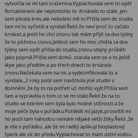
vytvořila se mi tam sraženina.Vyplachovala sem to opět
florsalminem ale nepomohlo to .Krvácelo to stále ,jen
sem plivala krev,ale nebolelo mě to.Přišla sem do studia
tam mi to vyčistili a vyndali.Řekli že neví proč to začalo
krvácet,a jestli ho chci znovu tak mám přijít za dva týdny
že to píchnou znovu,Jelikož sem ho moc chtěla za dva
týdny sem opět přišla do studia,znovu stejný průběh
jako poprvé.Přišla sem domů ,starala sem se o to ještě
lépe jako předtím a po třech dnech to krvácelo
znovu.Nečekala sem na nic a vydezinfikovala to a
vyndala..,2 roky poté sem navštívila jiné studio v
domnění ,že by to na potřetí už mohlo vyjít.Přišla sem
tam a vyprávěla o tom co se mi stalo.Řekli že na to
studio ve kterém sem byla bylo hodně stížností a že
moje péče byla v pořádku.Pohlédli mi jazyk,prosvítili mi
ho jestli tam náhodou nemám nějaké vetší žilky.Řekli ,že
je vše v pořádku ,ale že mi raději aplikují bioplastový
šperk ale víc do předu.Vyplachovat to mám ústní vodou