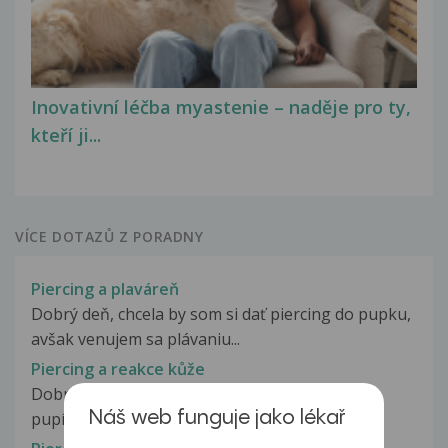
Inovativní léčba myastenie – naděje pro ty,
kteří ji...
VÍCE DOTAZŮ Z PORADNY
Piercing a plaváreň
Dobrý deň, chcela by som si dať piercing do pupku,
avšak venujem sa plávaniu...
Piercing a reakce kůže
Dobrý den, nechala jsem si udělat piercing do
pupíku, mám ho zhruba měsíc, bylo...
Náš web funguje jako lékař