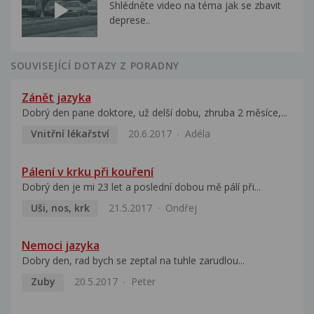
Shlédněte video na téma jak se zbavit
deprese..
SOUVISEJÍCÍ DOTAZY Z PORADNY
Zánět jazyka
Dobrý den pane doktore, už delší dobu, zhruba 2 měsíce,...
Vnitřní lékařství
20.6.2017
Adéla
Pálení v krku při kouření
Dobrý den je mi 23 let a poslední dobou mě pálí při...
Uši, nos, krk
21.5.2017
Ondřej
Nemoci jazyka
Dobry den, rad bych se zeptal na tuhle zarudlou...
Zuby
20.5.2017
Peter