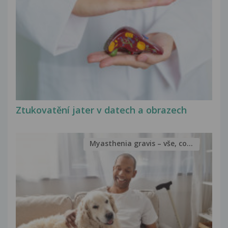
Ztukovatění jater v datech a obrazech
Myasthenia gravis – vše, co...