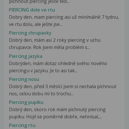
píchnout piercing ještě teď...
PIERCING dole ve rtu
Dobry den, mam piercing asi už minímálně 7 tydnu,
ve rtu dolu, ale ješte jse...
Piercing chrupavky
Dobrý den, mám asi 2 roky piercing v uchu
chrupavce. Rok jsem měla problém s...
Piercing jazyka
Dobrýden, mám dotaz ohledně svého nového
piercingu v jazyku. Je to asi tak...
Piercing nosu
Dobrý den, před 3 měsíci jsem si nechala píchnout
nos, celou dobu mi to trochu...
Piercing pupíku
Dobrý den, skoro rok mám píchnutý piercing
pupíku. Hojil se poměrně dobře, nehnisal,...
Piercing rtu