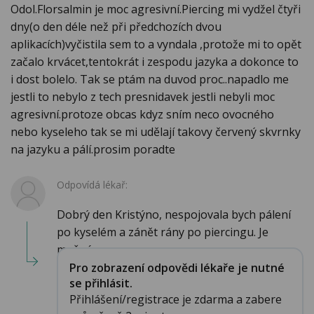
Odol.Florsalmin je moc agresivní.Piercing mi vydžel čtyři
dny(o den déle než při předchozích dvou
aplikacích)vyčistila sem to a vyndala ,protože mi to opět
začalo krvácet,tentokrát i zespodu jazyka a dokonce to
i dost bolelo. Tak se ptám na duvod proc..napadlo me
jestli to nebylo z tech presnidavek jestli nebyli moc
agresivní.protoze obcas kdyz sním neco ovocného
nebo kyseleho tak se mi udělají takovy červený skvrnky
na jazyku a pálí.prosim poradte
Odpovídá lékař:
Dobrý den Kristýno, nespojovala bych pálení
po kyselém a zánět rány po piercingu. Je
možné...
Pro zobrazení odpovědi lékaře je nutné
se přihlásit.
Přihlášení/registrace je zdarma a zabere