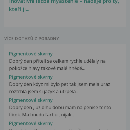
Inovativní léčba myastenie – naděje pro ty,
kteří ji...
VÍCE DOTAZŮ Z PORADNY
Pigmentové skvrny
Dobrý den příteli se celkem rychle udělaly na
pokožce hlavy takové malé hnědé...
Pigmentové skvrny
Dobry den kdyz mi bylo pet tak jsem mela uraz
roztrhla jsem si jazyk a utrpela...
Pigmentové skvrny
Dobry den , uz dlhu dobu mam na penise tento
flicek. Ma hnedu farbu , nijak...
Pigmentové skvrny