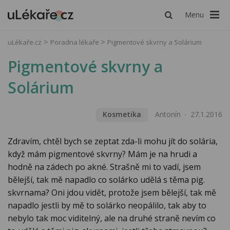
Menu
uLékaře.cz
Poradna lékaře
Pigmentové skvrny a Solárium
Pigmentové skvrny a
Solárium
Kosmetika
Antonín
27.1.2016
Zdravím, chtěl bych se zeptat zda-li mohu jít do solária,
když mám pigmentové skvrny? Mám je na hrudi a
hodně na zádech po akné. Strašně mi to vadí, jsem
bělejší, tak mě napadlo co solárko udělá s těma pig.
skvrnama? Oni jdou vidět, protože jsem bělejší, tak mě
napadlo jestli by mě to solárko neopálilo, tak aby to
nebylo tak moc viditelný, ale na druhé straně nevím co