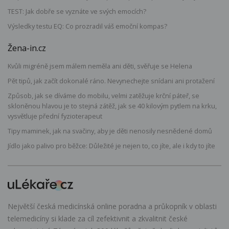
TEST: Jak dobře se vyznáte ve svých emocích?
Výsledky testu EQ: Co prozradil váš emoční kompas?
Žena-in.cz
Kvůli migréně jsem málem neměla ani děti, svěřuje se Helena
Pět tipů, jak začít dokonalé ráno. Nevynechejte snídani ani protažení
Způsob, jak se díváme do mobilu, velmi zatěžuje krční páteř, se
skloněnou hlavou je to stejná zátěž, jak se 40 kilovým pytlem na krku,
vysvětluje přední fyzioterapeut
Tipy maminek, jak na svačiny, aby je děti nenosily nesnědené domů
Jídlo jako palivo pro běžce: Důležité je nejen to, co jíte, ale i kdy to jíte
Největší česká medicínská online poradna a průkopník v oblasti
telemedicíny si klade za cíl zefektivnit a zkvalitnit české