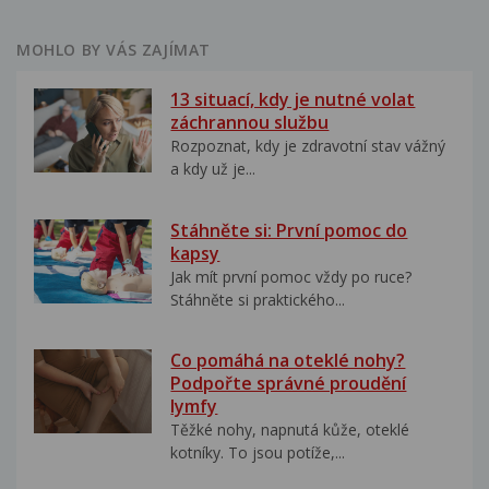
MOHLO BY VÁS ZAJÍMAT
13 situací, kdy je nutné volat
záchrannou službu
Rozpoznat, kdy je zdravotní stav vážný
a kdy už je...
Stáhněte si: První pomoc do
kapsy
Jak mít první pomoc vždy po ruce?
Stáhněte si praktického...
Co pomáhá na oteklé nohy?
Podpořte správné proudění
lymfy
Těžké nohy, napnutá kůže, oteklé
kotníky. To jsou potíže,...