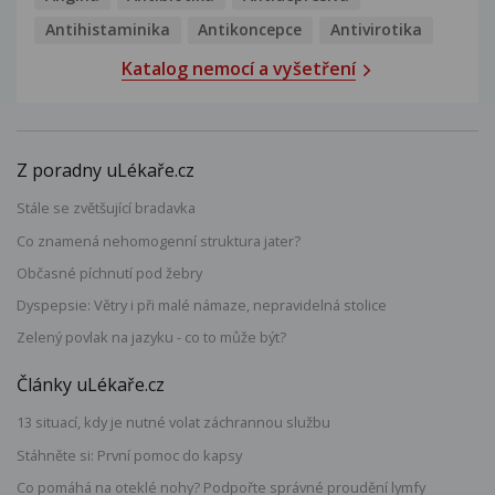
Antihistaminika
Antikoncepce
Antivirotika
Katalog nemocí a vyšetření
Z poradny uLékaře.cz
Stále se zvětšující bradavka
Co znamená nehomogenní struktura jater?
Občasné píchnutí pod žebry
Dyspepsie: Větry i při malé námaze, nepravidelná stolice
Zelený povlak na jazyku - co to může být?
Články uLékaře.cz
13 situací, kdy je nutné volat záchrannou službu
Stáhněte si: První pomoc do kapsy
Co pomáhá na oteklé nohy? Podpořte správné proudění lymfy