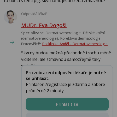
to udělá s těmi pig. skvrnami, jestli třeba ztmavnou?
Odpovídá lékař:
MUDr. Eva Dogoši
Specializace:
Dermatovenerologie, Dětské kožní
(dermatovenerologie), Korektivní dermatologie
Pracoviště:
Poliklinika Anděl - Dermatovenerologie
Skvrny budou možná přechodně trochu méně
viditelné, ale ztmavnou samozřejmě taky,
stejně j...
Pro zobrazení odpovědi lékaře je nutné
se přihlásit.
Přihlášení/registrace je zdarma a zabere
průměrně 2 minuty.
Přihlásit se