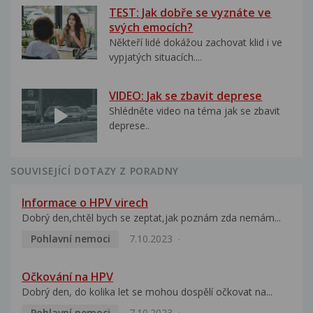
TEST: Jak dobře se vyznáte ve
svých emocích?
Někteří lidé dokážou zachovat klid i ve
vypjatých situacích....
VIDEO: Jak se zbavit deprese
Shlédněte video na téma jak se zbavit
deprese..
SOUVISEJÍCÍ DOTAZY Z PORADNY
Informace o HPV virech
Dobrý den,chtěl bych se zeptat,jak poznám zda nemám...
Pohlavní nemoci
7.10.2023
Očkování na HPV
Dobrý den, do kolika let se mohou dospělí očkovat na...
Pohlavní nemoci
7.10.2023