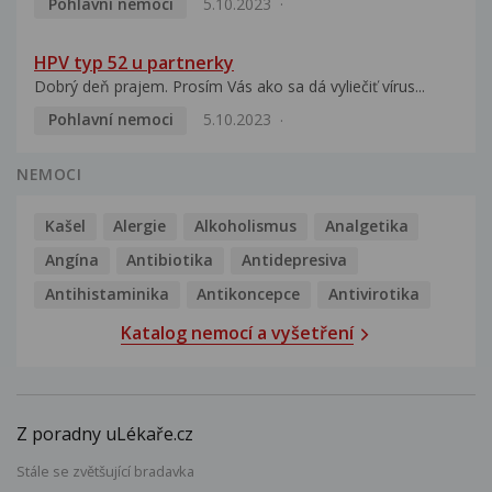
Pohlavní nemoci
5.10.2023
HPV typ 52 u partnerky
Dobrý deň prajem. Prosím Vás ako sa dá vyliečiť vírus...
Pohlavní nemoci
5.10.2023
NEMOCI
Kašel
Alergie
Alkoholismus
Analgetika
Angína
Antibiotika
Antidepresiva
Antihistaminika
Antikoncepce
Antivirotika
Katalog nemocí a vyšetření
Z poradny uLékaře.cz
Stále se zvětšující bradavka