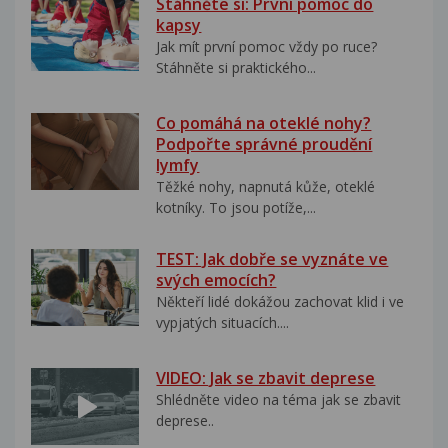
Stáhněte si: První pomoc do
kapsy
Jak mít první pomoc vždy po ruce?
Stáhněte si praktického...
Co pomáhá na oteklé nohy?
Podpořte správné proudění
lymfy
Těžké nohy, napnutá kůže, oteklé
kotníky. To jsou potíže,...
TEST: Jak dobře se vyznáte ve
svých emocích?
Někteří lidé dokážou zachovat klid i ve
vypjatých situacích....
VIDEO: Jak se zbavit deprese
Shlédněte video na téma jak se zbavit
deprese..