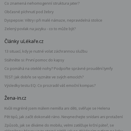
Co znamená nehomogenní struktura jater?
Občasné píchnutí pod žebry
Dyspepsie: Větry i při malé námaze, nepravidelná stolice
Zelený povlak na jazyku - co to může být?
Články uLékaře.cz
13 situací, kdy je nutné volat záchrannou službu
Stáhněte si: První pomoc do kapsy
Co pomáhá na oteklé nohy? Podpořte správné proudění lymfy
TEST: Jak dobře se vyznáte ve svých emocích?
Výsledky testu EQ: Co prozradil váš emoční kompas?
Žena-in.cz
Kvůli migréně jsem málem neměla ani děti, svěřuje se Helena
Pět tipů, jak začít dokonalé ráno. Nevynechejte snídani ani protažení
Způsob, jak se díváme do mobilu, velmi zatěžuje krční páteř, se
skloněnou hlavou je to stejná zátěž, jak se 40 kilovým pytlem na krku,