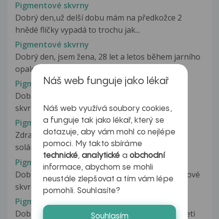
Pigmentové skvrny
Dobrý den,už delší dobu mám na předkožce 2
hnědé flíčky vypadá to trochu jak...
Pigmentové skvrny
Dobrý den, jsem žena, 28 let a letos během jarního
opalování (nekrémovala jsem...
Náš web funguje jako lékař
Pigmentové skvrny ?
Dobrý den. Na penisu se mi udělali jakési dvě
skvrny. A během měsíce se zvětšily...
Náš web využívá soubory cookies,
a funguje tak jako lékař, který se
Pigmentové skvrny a Solárium
dotazuje, aby vám mohl co nejlépe
Zdravím, chtěl bych se zeptat zda-li mohu jít do
pomoci. My takto sbíráme
solária, když mám pigmentové...
technické
,
analytické
a
obchodní
Pigmentové skvrny na obličeji
informace, abychom se mohli
Dobrý den, prosím Vás,stále více mam pigmentové
neustále zlepšovat a tím vám lépe
skvrny na obličeji.Nejvíc uprostřed...
pomohli. Souhlasíte?
Pigmentové skvrny na obličeji
Dobrý den,ve 30letech jsem byla na ošetření pleti
Souhlasím