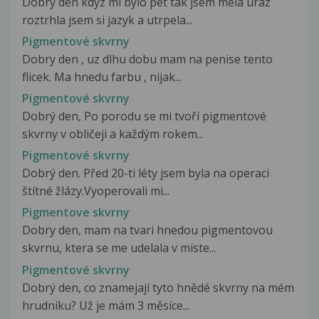
Dobry den kdyz mi bylo pet tak jsem mela uraz
roztrhla jsem si jazyk a utrpela...
Pigmentové skvrny
Dobry den , uz dlhu dobu mam na penise tento
flicek. Ma hnedu farbu , nijak...
Pigmentové skvrny
Dobrý den, Po porodu se mi tvoří pigmentové
skvrny v obličeji a každým rokem...
Pigmentové skvrny
Dobrý den. Před 20-ti léty jsem byla na operaci
štítné žlázy.Vyoperovali mi...
Pigmentove skvrny
Dobry den, mam na tvari hnedou pigmentovou
skvrnu, ktera se me udelala v miste...
Pigmentové skvrny
Dobrý den, co znamejají tyto hnědé skvrny na mém
hrudníku? Už je mám 3 měsíce...