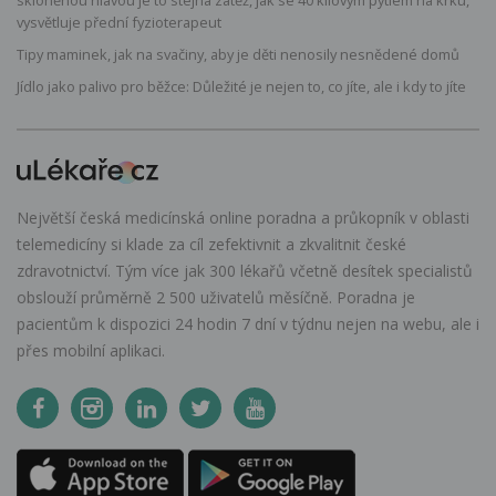
vysvětluje přední fyzioterapeut
Tipy maminek, jak na svačiny, aby je děti nenosily nesnědené domů
Jídlo jako palivo pro běžce: Důležité je nejen to, co jíte, ale i kdy to jíte
Největší česká medicínská online poradna a průkopník v oblasti
telemedicíny si klade za cíl zefektivnit a zkvalitnit české
zdravotnictví. Tým více jak 300 lékařů včetně desítek specialistů
obslouží průměrně 2 500 uživatelů měsíčně. Poradna je
pacientům k dispozici 24 hodin 7 dní v týdnu nejen na webu, ale i
přes mobilní aplikaci.