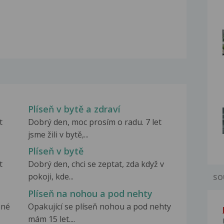
Plíseň v bytě a zdraví
t
Dobrý den, moc prosím o radu. 7 let
jsme žili v bytě,...
Plíseň v bytě
t
Dobrý den, chci se zeptat, zda když v
pokoji, kde...
SO
Plíseň na nohou a pod nehty
bné
Opakující se plíseň nohou a pod nehty
mám 15 let....