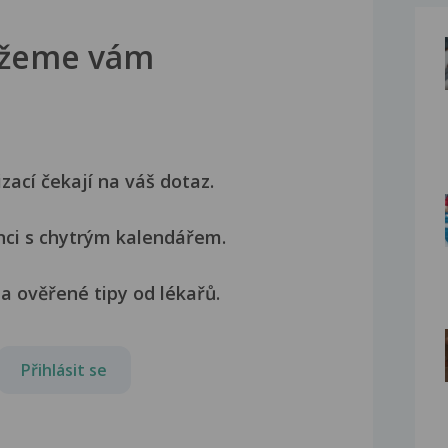
žeme vám
izací čekají na váš dotaz.
nci s chytrým kalendářem.
a ověřené tipy od lékařů.
Přihlásit se