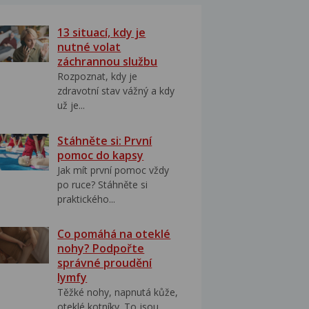
13 situací, kdy je
nutné volat
záchrannou službu
Rozpoznat, kdy je
zdravotní stav vážný a kdy
už je...
Stáhněte si: První
pomoc do kapsy
Jak mít první pomoc vždy
po ruce? Stáhněte si
praktického...
Co pomáhá na oteklé
nohy? Podpořte
správné proudění
lymfy
Těžké nohy, napnutá kůže,
oteklé kotníky. To jsou