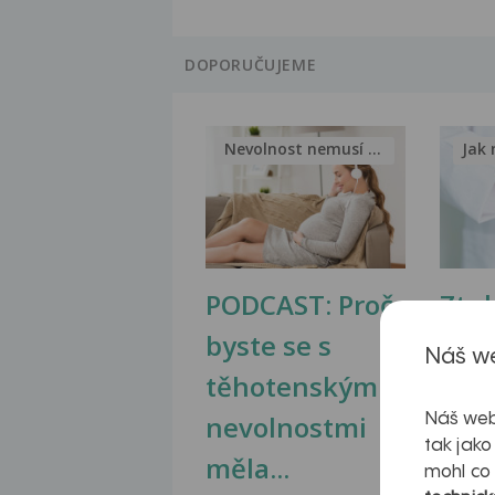
DOPORUČUJEME
Nevolnost nemusí být nutnou...
Jak 
PODCAST: Proč
Ztu
byste se s
jate
Náš we
těhotenskými
obr
nevolnostmi
Náš web
tak jako
měla...
mohl co