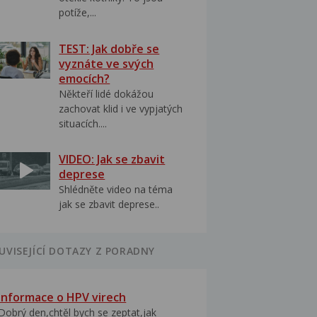
potíže,...
TEST: Jak dobře se
vyznáte ve svých
emocích?
Někteří lidé dokážou
zachovat klid i ve vypjatých
situacích....
VIDEO: Jak se zbavit
deprese
Shlédněte video na téma
jak se zbavit deprese..
UVISEJÍCÍ DOTAZY Z PORADNY
Informace o HPV virech
Dobrý den,chtěl bych se zeptat,jak