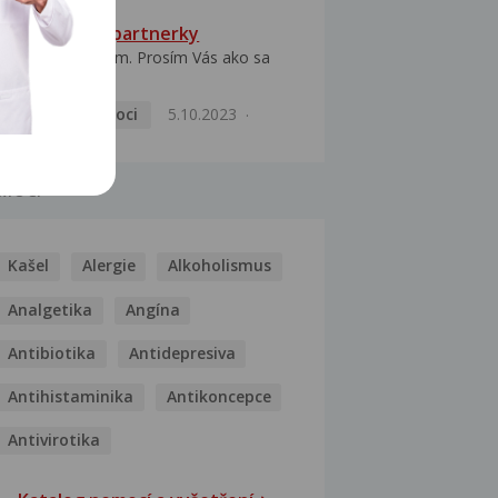
HPV typ 52 u partnerky
Dobrý deň prajem. Prosím Vás ako sa
dá vyliečiť vírus...
Pohlavní nemoci
5.10.2023
MOCI
Kašel
Alergie
Alkoholismus
Analgetika
Angína
Antibiotika
Antidepresiva
Antihistaminika
Antikoncepce
Antivirotika