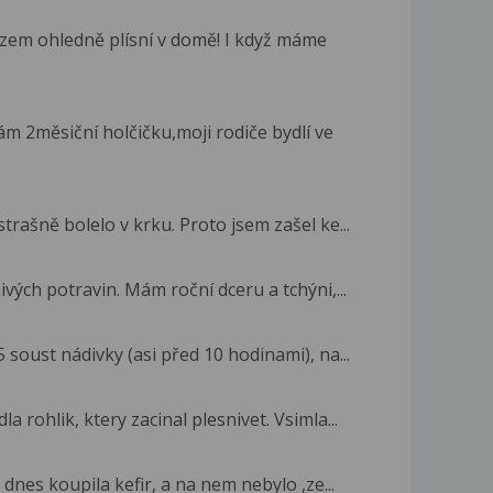
zem ohledně plísní v domě! I když máme
m 2měsiční holčičku,moji rodiče bydlí ve
rašně bolelo v krku. Proto jsem zašel ke...
vých potravin. Mám roční dceru a tchýni,...
soust nádivky (asi před 10 hodinami), na...
 rohlik, ktery zacinal plesnivet. Vsimla...
dnes koupila kefir, a na nem nebylo ,ze...