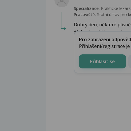
Specializace:
Praktické lékařs
Pracoviště:
Státní ústav pro k
Dobrý den, některé plísn
dýchací problémy, mohu se 
Pro zobrazení odpovědi 
Přihlášení/registrace j
Přihlásit se