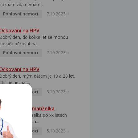
poznám zda nemám...
Pohlavní nemoci
7.10.2023
Očkování na HPV
Dobrý den, do kolika let se mohou
dospělí očkovat na...
Pohlavní nemoci
7.10.2023
Očkování na HPV
Dobrý den, mým dětem je 18 a 20 let.
Chci je nechat...
Pohlavní nemoci
5.10.2023
HPV pozitivní manželka
Dobrý den, manželka po xx letech
přivezla z Východu...
Pohlavní nemoci
5.10.2023