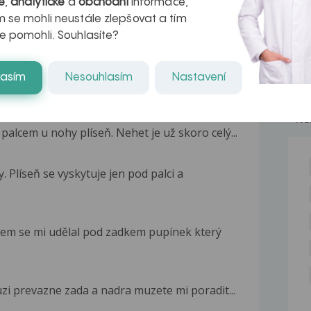
é
,
analytické
a
obchodní
informace,
 se mohli neustále zlepšovat a tím
e pomohli. Souhlasíte?
lasím
Nesouhlasím
Nastavení
NE
alcem u nohy plíseň. Nehet je už skoro celý...
. Plíseň se vyskytuje jen pod palci a
nem se mi udělal pod zadkem pupínek který
uzi prevazne zada a nadra muzete mi poradit...