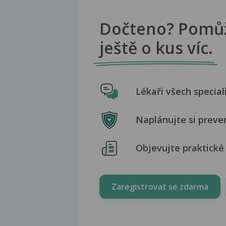
Dočteno? Pomů
ještě o kus víc.
Lékaři všech special
Naplánujte si preve
Objevujte praktické 
Zaregistrovat se zdarma