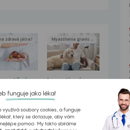
na zdravá játra?
Myasthenia gravis – vše, co...
kovatění
Inovativní
r v datech a
léčba
b funguje jako lékař
azech
myastenie –
naděje pro ty,
 využívá soubory cookies, a funguje
 lékař, který se dotazuje, aby vám
kteří ji...
 nejlépe pomoci. My takto sbíráme