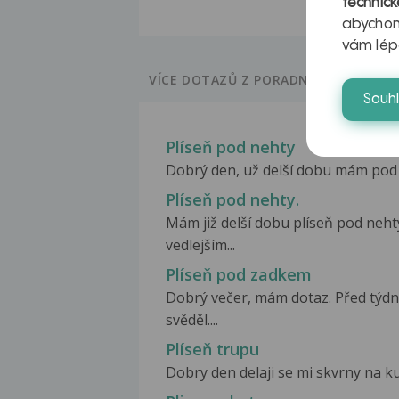
technick
abychom
vám lép
VÍCE DOTAZŮ Z PORADNY
Souh
Plíseň pod nehty
Dobrý den, už delší dobu mám pod p
Plíseň pod nehty.
Mám již delší dobu plíseň pod nehty
vedlejším...
Plíseň pod zadkem
Dobrý večer, mám dotaz. Před týd
svěděl....
Plíseň trupu
Dobry den delaji se mi skvrny na k