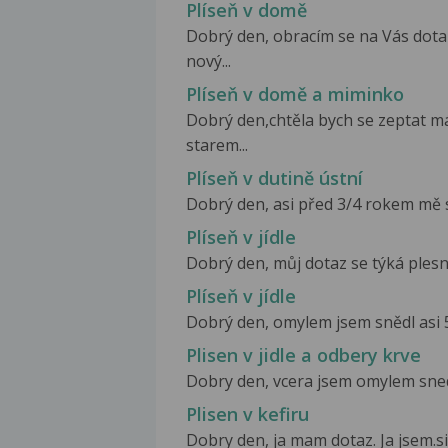
Plíseň v domě
Dobrý den, obracím se na Vás dota
nový...
Plíseň v domě a miminko
Dobrý den,chtěla bych se zeptat má
starem...
Plíseň v dutině ústní
Dobrý den, asi před 3/4 rokem mě st
Plíseň v jídle
Dobrý den, můj dotaz se týká plesni
Plíseň v jídle
Dobrý den, omylem jsem snědl asi 5 
Plisen v jidle a odbery krve
Dobry den, vcera jsem omylem snedla
Plisen v kefiru
Dobry den, ja mam dotaz. Ja jsem.si 