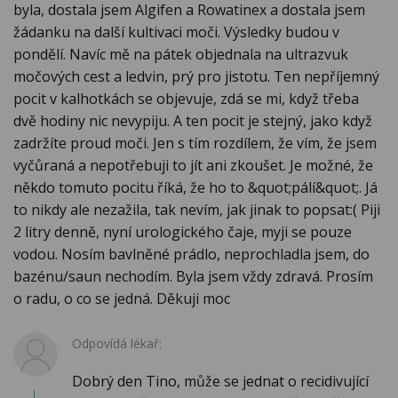
byla, dostala jsem Algifen a Rowatinex a dostala jsem
žádanku na další kultivaci moči. Výsledky budou v
pondělí. Navíc mě na pátek objednala na ultrazvuk
močových cest a ledvin, prý pro jistotu. Ten nepříjemný
pocit v kalhotkách se objevuje, zdá se mi, když třeba
dvě hodiny nic nevypiju. A ten pocit je stejný, jako když
zadržíte proud moči. Jen s tím rozdílem, že vím, že jsem
vyčůraná a nepotřebuji to jít ani zkoušet. Je možné, že
někdo tomuto pocitu říká, že ho to &quot;pálí&quot;. Já
to nikdy ale nezažila, tak nevím, jak jinak to popsat:( Piji
2 litry denně, nyní urologického čaje, myji se pouze
vodou. Nosím bavlněné prádlo, neprochladla jsem, do
bazénu/saun nechodím. Byla jsem vždy zdravá. Prosím
o radu, o co se jedná. Děkuji moc
Odpovídá lékař:
Dobrý den Tino, může se jednat o recidivující