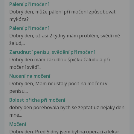
Pálení při močení
Dobrý den, může pálení při močení způsobovat
mykóza?
Pálení při močení
Dobrý den, už asi 2 týdny mám problém, svědí mě
žalud,...
Zarudnutí penisu, svědění pří močení
Dobrý den mám zarudlou špičku žaludu a při
močení svěďí...
Nucení na močení
Dobrý den, Mám neustálý pocit na močení v
penisu....
Bolest břicha při močení
dobry den porebovala bych se zeptat uz nejaky den
mne...
Močení
Dobry den. Pred 5 dny jsem byl na operaci a lekar