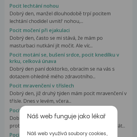
Pocit lechtání nohou
Dobrý den, manžel dlouhodobě trpí pocitem
lechtání chodidel uvnitř nohou,...
Pocit močení při ejakulaci
Dobrý den, často se mi stává, že mám po
masturbaci nutkání jít močit. Ale víc...
Pocit motání se, bušení srdce, pocit knedílku v
krku, celková únava
Dobrý den paní doktorko, obracím se na vás s
dotazem ohledně mého zdravotního...
Pocit mravenčení v tříslech
Dobrý den, již druhý týden mám pocit mravenčení v
třísle. Dnes v levém, včera...
Pocit mrtvého prstenicku na levé noze
Náš web funguje jako lékař
Dobrý den,prosím o radu s mým
problémem.Kdykoliv vstanu z postele(i několikrát...
Náš web využívá soubory cookies,
Pocit na hrudníku