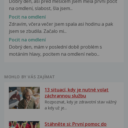
Dobrý den, asi před měsícem jsem měla první pocit
na omdlení, slabost, šla jsem...
Pocit na omdlení
Zdravím, včera večer jsem spala asi hodinu a pak
jsem se zbudila. Začalo mi...
Pocit na omdlení
Dobrý den, mám v poslední době problém s
motáním hlavy, pocitem na omdlení nebo...
MOHLO BY VÁS ZAJÍMAT
13 situací, kdy je nutné volat
záchrannou službu
Rozpoznat, kdy je zdravotní stav vážný
a kdy už je...
Stáhněte si: První pomoc do