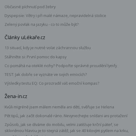
Občasné píchnutí pod žebry
Dyspepsie: Větry i při malé námaze, nepravidelná stolice
Zelený povlak na jazyku - co to může být?
Články uLékaře.cz
13 situací, kdy je nutné volat záchrannou službu
Stáhněte si: První pomoc do kapsy
Co pomáhá na oteklé nohy? Podpořte správné proudění lymfy
TEST: Jak dobře se vyznáte ve svých emocích?
Výsledky testu EQ: Co prozradil váš emoční kompas?
Žena-in.cz
Kvůli migréně jsem málem neměla ani děti, svěřuje se Helena
Pět tipů, jak začít dokonalé ráno. Nevynechejte snídani ani protažení
Způsob, jak se díváme do mobilu, velmi zatěžuje krční páteř, se
skloněnou hlavou je to stejná zátěž, jak se 40 kilovým pytlem na krku,