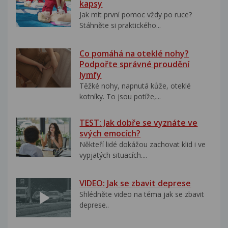
kapsy
Jak mít první pomoc vždy po ruce?
Stáhněte si praktického...
Co pomáhá na oteklé nohy?
Podpořte správné proudění
lymfy
Těžké nohy, napnutá kůže, oteklé
kotníky. To jsou potíže,...
TEST: Jak dobře se vyznáte ve
svých emocích?
Někteří lidé dokážou zachovat klid i ve
vypjatých situacích....
VIDEO: Jak se zbavit deprese
Shlédněte video na téma jak se zbavit
deprese..