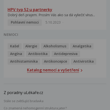
HPV typ 52 u partnerky
Dobrý deň prajem. Prosím Vás ako sa dá vyliečiť vírus...
Pohlavní nemoci
5.10.2023
NEMOCI
Kašel
Alergie
Alkoholismus
Analgetika
Angína
Antibiotika
Antidepresiva
Antihistaminika
Antikoncepce
Antivirotika
Katalog nemocí a vyšetření
Z poradny uLékaře.cz
Stále se zvětšující bradavka
Co znamená nehomogenní struktura jater?