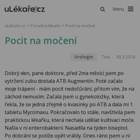
Menu
uLékaře.cz
Poradna lékaře
Pocit na močení
Pocit na močení
Urologie
Tina
30.3.2016
Dobrý den, pane doktore, před 2ma měsíci jsem po
vytržení zubu dostala ATB Augmentin. Poté začalo
moje trápení - mám pocit nedočůrání, přitom vím, že na
záchod nemusím. Začala jsem u gynekoložky, která
řekla, že se jedná zřejmě o kvasinky po ATB a dala mi 1
tabletu Mycomaxu. Pokračovalo to stále, navštívila jsem
praktickou lékařku, která nechala udělat kultivaci moče.
Našla v ní enterobakterii. Nasadila na týden biseptol.
Po dobrání se potíže opět vrátily. Dnes ráno jsem u ní