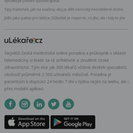
vysvětluje přední fyzioterapeut
Tipy maminek, jak na svačiny, aby je děti nenosily nesnědené domů
Jídlo jako palivo pro běžce: Důležité je nejen to, co jíte, ale i kdy to jíte
Největší česká medicínská online poradna a průkopník v oblasti
telemedicíny si klade za cíl zefektivnit a zkvalitnit české
zdravotnictví. Tým více jak 300 lékařů včetně desítek specialistů
obslouží průměrně 2 500 uživatelů měsíčně. Poradna je
pacientům k dispozici 24 hodin 7 dní v týdnu nejen na webu, ale i
přes mobilní aplikaci.