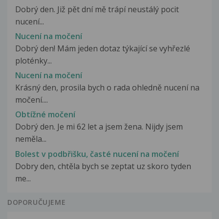
Dobrý den. Již pět dní mě trápí neustálý pocit
nucení...
Nucení na močení
Dobrý den! Mám jeden dotaz týkající se vyhřezlé
ploténky...
Nucení na močení
Krásný den, prosila bych o rada ohledně nucení na
močení....
Obtížné močení
Dobrý den. Je mi 62 let a jsem žena. Nijdy jsem
neměla...
Bolest v podbřišku, časté nucení na močení
Dobry den, chtěla bych se zeptat uz skoro tyden
me...
DOPORUČUJEME