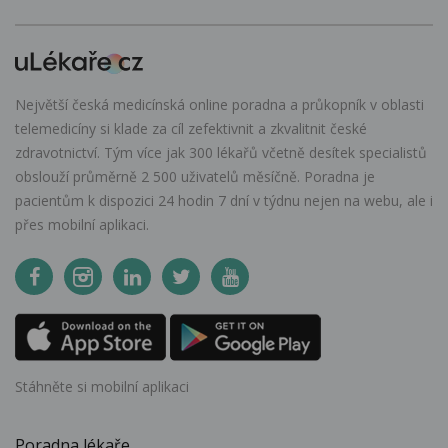
Největší česká medicínská online poradna a průkopník v oblasti
telemedicíny si klade za cíl zefektivnit a zkvalitnit české
zdravotnictví. Tým více jak 300 lékařů včetně desítek specialistů
obslouží průměrně 2 500 uživatelů měsíčně. Poradna je
pacientům k dispozici 24 hodin 7 dní v týdnu nejen na webu, ale i
přes mobilní aplikaci.
Stáhněte si mobilní aplikaci
Poradna lékaře