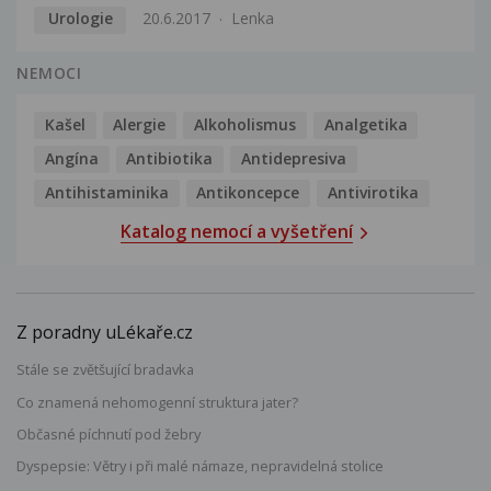
Urologie
20.6.2017
Lenka
NEMOCI
Kašel
Alergie
Alkoholismus
Analgetika
Angína
Antibiotika
Antidepresiva
Antihistaminika
Antikoncepce
Antivirotika
Katalog nemocí a vyšetření
Z poradny uLékaře.cz
Stále se zvětšující bradavka
Co znamená nehomogenní struktura jater?
Občasné píchnutí pod žebry
Dyspepsie: Větry i při malé námaze, nepravidelná stolice