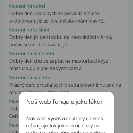
Nucení na kašel
Dobrý den, ráda bych se poradila s tímto
problémem. Již asi dva měsíce mám hlavně...
Nucení na kašlání
Dobrý den již delší dobu mi něco dráždí v krku,
pořád se mi chce kašlat, je...
Nucení na mmočení
Dobry den chci se zeptat na masturbaci kdyz
masturbuju a pak se vystrikam a...
Nucení na močení
Krásný den, prosila bych o rada ohledně nucení na
močení. Minulou zimu jsem...
Nucení na močení
Náš web funguje jako lékař
Dobrý den. Před 4měsíci na léčbě antibiotiky
Ceftriaxon do žíly kvůli borelióze...
Náš web využívá soubory cookies,
Nucení na močení
a funguje tak jako lékař, který se
Dobrý den. Prosím o radu. Asi před 2 týdny jsem