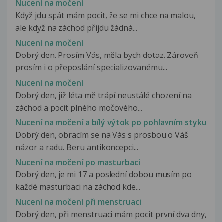
Nucení na močení
Když jdu spát mám pocit, že se mi chce na malou,
ale když na záchod přijdu žádná...
Nucení na močení
Dobrý den. Prosím Vás, měla bych dotaz. Zároveň
prosím i o přeposlání specializovanému...
Nucení na močení
Dobrý den, již léta mě trápí neustálé chození na
záchod a pocit plného močového...
Nucení na močení a bílý výtok po pohlavním styku
Dobrý den, obracím se na Vás s prosbou o Váš
názor a radu. Beru antikoncepci...
Nucení na močení po masturbaci
Dobrý den, je mi 17 a poslední dobou musím po
každé masturbaci na záchod kde...
Nucení na močení při menstruaci
Dobrý den, při menstruaci mám pocit první dva dny,