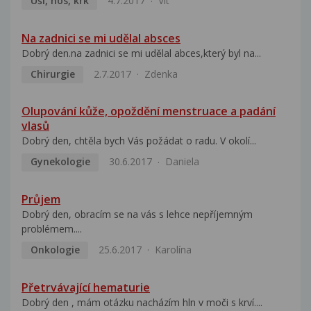
Uši, nos, krk
4.7.2017
Vít
Na zadnici se mi udělal absces
Dobrý den.na zadnici se mi udělal abces,který byl na...
Chirurgie
2.7.2017
Zdenka
Olupování kůže, opoždění menstruace a padání
vlasů
Dobrý den, chtěla bych Vás požádat o radu. V okolí...
Gynekologie
30.6.2017
Daniela
Průjem
Dobrý den, obracím se na vás s lehce nepříjemným
problémem....
Onkologie
25.6.2017
Karolína
Přetrvávající hematurie
Dobrý den , mám otázku nacházím hln v moči s krví....