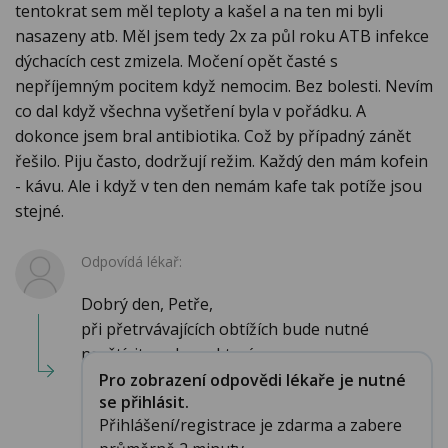
tentokrat sem měl teploty a kašel a na ten mi byli
nasazeny atb. Měl jsem tedy 2x za půl roku ATB infekce
dýchacích cest zmizela. Močení opět časté s
nepříjemným pocitem když nemocim. Bez bolesti. Nevím
co dal když všechna vyšetření byla v pořádku. A
dokonce jsem bral antibiotika. Což by případný zánět
řešilo. Piju často, dodržují režim. Každý den mám kofein
- kávu. Ale i když v ten den nemám kafe tak potíže jsou
stejné.
Odpovídá lékař:
Dobrý den, Petře,
při přetrvávajících obtížích bude nutné
navštívit urologa, který ...
Pro zobrazení odpovědi lékaře je nutné
se přihlásit.
Přihlášení/registrace je zdarma a zabere