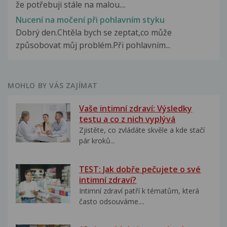
že potřebuji stále na malou....
Nucení na močení při pohlavním styku
Dobrý den.Chtěla bych se zeptat,co může
způsobovat můj problém.Při pohlavním...
MOHLO BY VÁS ZAJÍMAT
Vaše intimní zdraví: Výsledky
testu a co z nich vyplývá
Zjistěte, co zvládáte skvěle a kde stačí
pár kroků...
TEST: Jak dobře pečujete o své
intimní zdraví?
Intimní zdraví patří k tématům, která
často odsouváme....