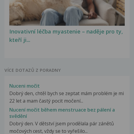
Inovativní léčba myastenie – naděje pro ty,
kteří ji...
VÍCE DOTAZŮ Z PORADNY
Nuceni močit
Dobrý den, chtěl bych se zeptat mám problém je mi
22 let a mam častý pocit močení...
Nucení močit během menstruace bez pálení a
svědění
Dobrý den. V dětství jsem prodělala pár zánětů
močových cest, vždy se to vyřešilo...