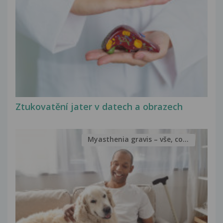
Ztukovatění jater v datech a obrazech
Myasthenia gravis – vše, co...