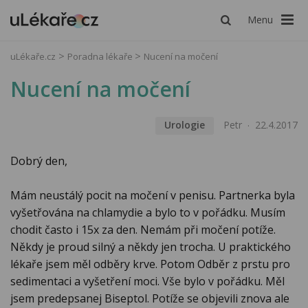
Menu
uLékaře.cz
Poradna lékaře
Nucení na močení
Nucení na močení
Urologie
Petr
22.4.2017
Dobrý den,
Mám neustálý pocit na močení v penisu. Partnerka byla
vyšetřována na chlamydie a bylo to v pořádku. Musím
chodit často i 15x za den. Nemám při močení potíže.
Někdy je proud silný a někdy jen trocha. U praktického
lékaře jsem měl odběry krve. Potom Odběr z prstu pro
sedimentaci a vyšetření moci. Vše bylo v pořádku. Měl
jsem predepsanej Biseptol. Potíže se objevili znova ale