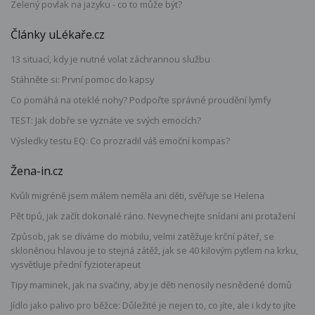
Zelený povlak na jazyku - co to může být?
Články uLékaře.cz
13 situací, kdy je nutné volat záchrannou službu
Stáhněte si: První pomoc do kapsy
Co pomáhá na oteklé nohy? Podpořte správné proudění lymfy
TEST: Jak dobře se vyznáte ve svých emocích?
Výsledky testu EQ: Co prozradil váš emoční kompas?
Žena-in.cz
Kvůli migréně jsem málem neměla ani děti, svěřuje se Helena
Pět tipů, jak začít dokonalé ráno. Nevynechejte snídani ani protažení
Způsob, jak se díváme do mobilu, velmi zatěžuje krční páteř, se
skloněnou hlavou je to stejná zátěž, jak se 40 kilovým pytlem na krku,
vysvětluje přední fyzioterapeut
Tipy maminek, jak na svačiny, aby je děti nenosily nesnědené domů
Jídlo jako palivo pro běžce: Důležité je nejen to, co jíte, ale i kdy to jíte