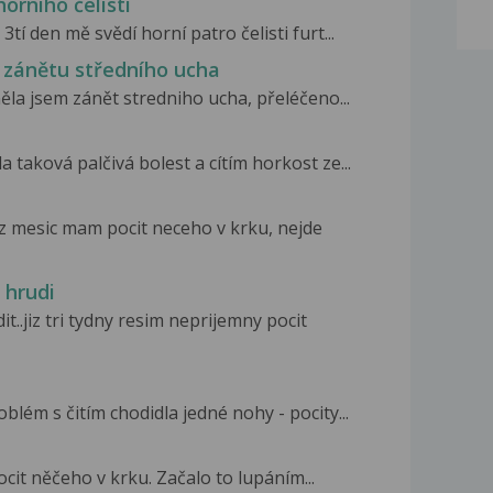
orního čelisti
tí den mě svědí horní patro čelisti furt...
o zánětu středního ucha
ěla jsem zánět stredniho ucha, přeléčeno...
 taková palčivá bolest a cítím horkost ze...
z mesic mam pocit neceho v krku, nejde
 hrudi
..jiz tri tydny resim neprijemny pocit
lém s čitím chodidla jedné nohy - pocity...
ocit něčeho v krku. Začalo to lupáním...