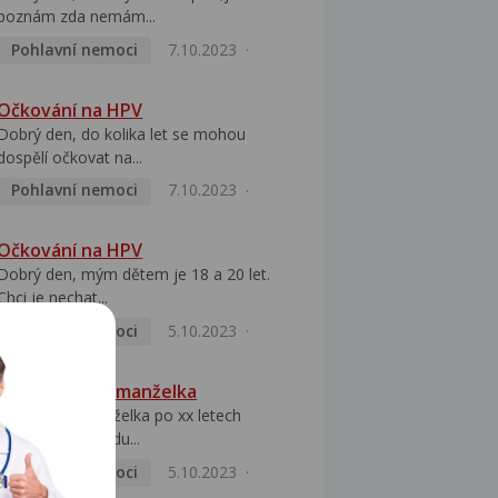
poznám zda nemám...
Pohlavní nemoci
7.10.2023
Očkování na HPV
Dobrý den, do kolika let se mohou
dospělí očkovat na...
Pohlavní nemoci
7.10.2023
Očkování na HPV
Dobrý den, mým dětem je 18 a 20 let.
Chci je nechat...
Pohlavní nemoci
5.10.2023
HPV pozitivní manželka
Dobrý den, manželka po xx letech
přivezla z Východu...
Pohlavní nemoci
5.10.2023