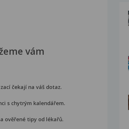
žeme vám
izací čekají na váš dotaz.
nci s chytrým kalendářem.
a ověřené tipy od lékařů.