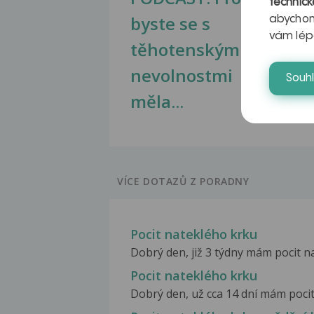
technick
byste se s
jate
abychom
vám lép
těhotenskými
obr
nevolnostmi
Souh
měla...
VÍCE DOTAZŮ Z PORADNY
Pocit nateklého krku
Dobrý den, již 3 týdny mám pocit na
Pocit nateklého krku
Dobrý den, už cca 14 dní mám pocit 