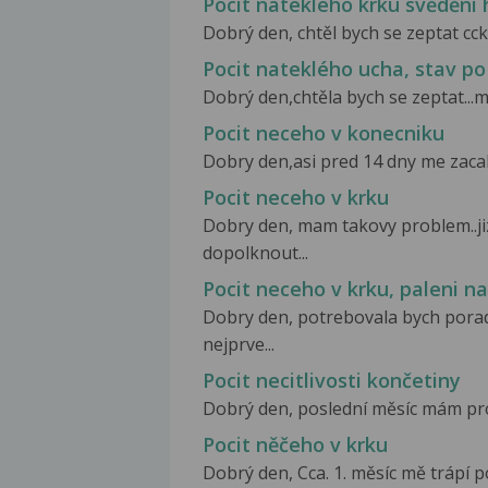
Pocit nateklého krku svědění h
Dobrý den, chtěl bych se zeptat cck 3
Pocit nateklého ucha, stav p
Dobrý den,chtěla bych se zeptat...m
Pocit neceho v konecniku
Dobry den,asi pred 14 dny me zacala
Pocit neceho v krku
Dobry den, mam takovy problem..ji
dopolknout...
Pocit neceho v krku, paleni na
Dobry den, potrebovala bych poradit
nejprve...
Pocit necitlivosti končetiny
Dobrý den, poslední měsíc mám prob
Pocit něčeho v krku
Dobrý den, Cca. 1. měsíc mě trápí p