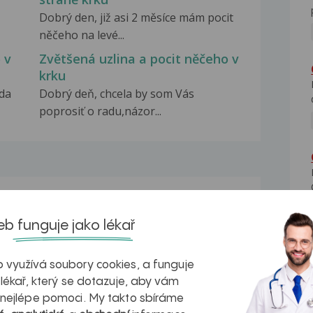
Dobrý den, již asi 2 měsíce mám pocit
něčeho na levé...
 v
Zvětšená uzlina a pocit něčeho v
krku
zda
Dobrý deň, chcela by som Vás
poprosiť o radu,názor...
na zdravá játra?
Myasthenia gravis – vše, co...
b funguje jako lékař
 využívá soubory cookies, a funguje
 lékař, který se dotazuje, aby vám
 nejlépe pomoci. My takto sbíráme
kovatění
Inovativní