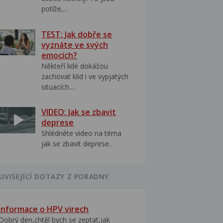
potíže,...
TEST: Jak dobře se
vyznáte ve svých
emocích?
Někteří lidé dokážou
zachovat klid i ve vypjatých
situacích....
VIDEO: Jak se zbavit
deprese
Shlédněte video na téma
jak se zbavit deprese..
UVISEJÍCÍ DOTAZY Z PORADNY
Informace o HPV virech
Dobrý den,chtěl bych se zeptat,jak