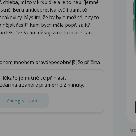
. chleba, mi to v krku dře a je to nepříjemné.
tostně. Beru antidepresiva kvůli panické
rakoviny. Myslíte, že by bylo možné, aby to
 nějak řešit? Kam bych měla popř. zajít?
o lékaře? Velice děkuji za informace. Jana
nohem,mnohem pravděpodobnější,že příčina
lékaře je nutné se přihlásit.
e zdarma a zabere průměrně 2 minuty.
Zaregistrovat
MO