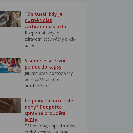
13 situací, kdy je
nutné volat
záchrannou službu
Rozpoznat, kdy je
zdravotní stav vážný a kdy
už je...
Stáhněte si: První
pomoc do kapsy
Jak mít první pomoc vždy
po ruce? Stáhněte si
praktického...
Co pomáhá na oteklé
nohy? Podpořte
správné proudění
lymfy
Těžké nohy, napnutá kůže,
oteklé kotníky. To jsou