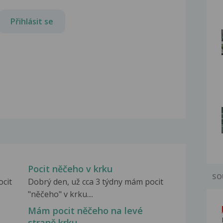
Přihlásit se
Pocit něčeho v krku
SO
ocit
Dobrý den, už cca 3 týdny mám pocit
"něčeho" v krku....
Mám pocit něčeho na levé
straně krku