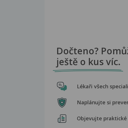
Dočteno? Pomů
ještě o kus víc.
Lékaři všech special
Naplánujte si preve
Objevujte praktické 