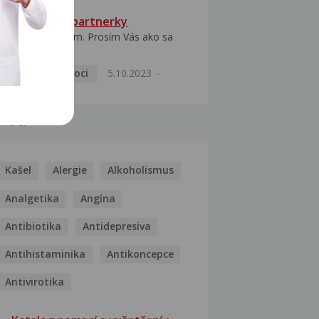
HPV typ 52 u partnerky
Dobrý deň prajem. Prosím Vás ako sa
dá vyliečiť vírus...
Pohlavní nemoci
5.10.2023
MOCI
Kašel
Alergie
Alkoholismus
Analgetika
Angína
Antibiotika
Antidepresiva
Antihistaminika
Antikoncepce
Antivirotika