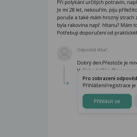
Při polykání určitých potravin, např
Je mi 28 let, nekouřím, piju příleži
poruše a také mám hrozný strach z 
byla rakovina např. hltanu? Mám to
Potřebuji doporučení od praktickéh
Odpovídá lékař:
Dobrý den.Přestože je m
Vašich obtíží je "ben...
Pro zobrazení odpovědi 
Přihlášení/registrace j
Přihlásit se