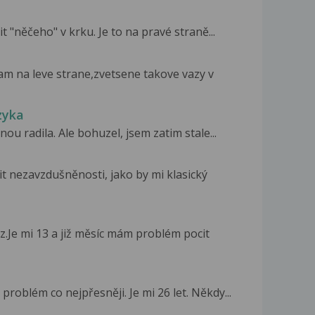
 "něčeho" v krku. Je to na pravé straně...
am na leve strane,zvetsene takove vazy v
zyka
nou radila. Ale bohuzel, jsem zatim stale...
t nezavzdušněnosti, jako by mi klasický
Je mi 13 a již měsíc mám problém pocit
oblém co nejpřesněji. Je mi 26 let. Někdy...