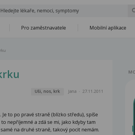
Pro zaměstnavatele
Mobilní aplikace
krku
krku
MO
Uši, nos, krk
Jana
27.11.2011
 Je to po pravé straně (blízko středu), spíše
e to nepříjemné a zdá se mi, jako kdyby tam
 samé na druhé straně, takový pocit nemám.