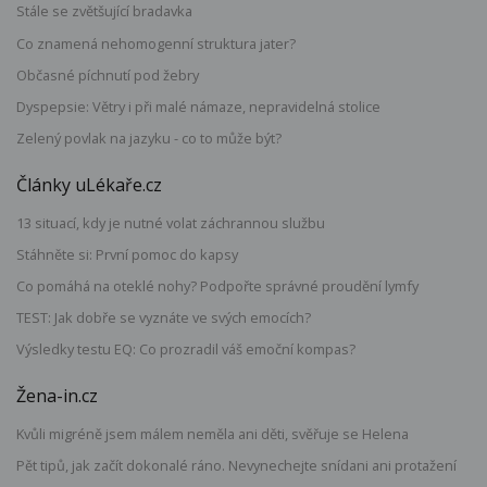
Stále se zvětšující bradavka
Co znamená nehomogenní struktura jater?
Občasné píchnutí pod žebry
Dyspepsie: Větry i při malé námaze, nepravidelná stolice
Zelený povlak na jazyku - co to může být?
Články uLékaře.cz
13 situací, kdy je nutné volat záchrannou službu
Stáhněte si: První pomoc do kapsy
Co pomáhá na oteklé nohy? Podpořte správné proudění lymfy
TEST: Jak dobře se vyznáte ve svých emocích?
Výsledky testu EQ: Co prozradil váš emoční kompas?
Žena-in.cz
Kvůli migréně jsem málem neměla ani děti, svěřuje se Helena
Pět tipů, jak začít dokonalé ráno. Nevynechejte snídani ani protažení