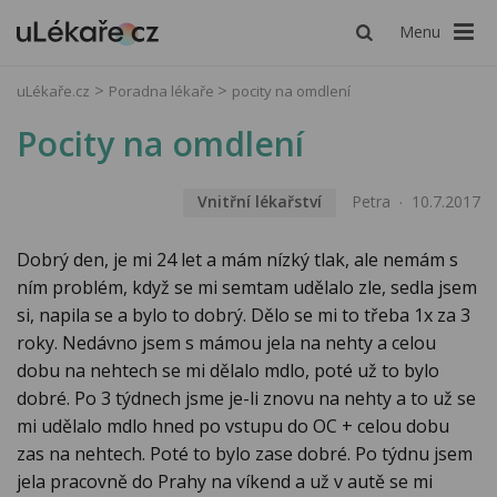
Menu
uLékaře.cz
Poradna lékaře
pocity na omdlení
Pocity na omdlení
Vnitřní lékařství
Petra
10.7.2017
Dobrý den, je mi 24 let a mám nízký tlak, ale nemám s
ním problém, když se mi semtam udělalo zle, sedla jsem
si, napila se a bylo to dobrý. Dělo se mi to třeba 1x za 3
roky. Nedávno jsem s mámou jela na nehty a celou
dobu na nehtech se mi dělalo mdlo, poté už to bylo
dobré. Po 3 týdnech jsme je-li znovu na nehty a to už se
mi udělalo mdlo hned po vstupu do OC + celou dobu
zas na nehtech. Poté to bylo zase dobré. Po týdnu jsem
jela pracovně do Prahy na víkend a už v autě se mi