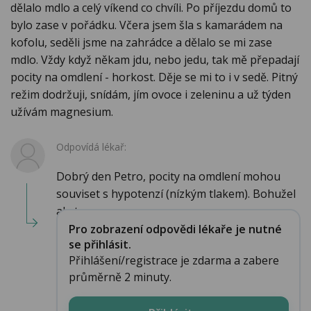
dělalo mdlo a celý víkend co chvíli. Po příjezdu domů to
bylo zase v pořádku. Včera jsem šla s kamarádem na
kofolu, seděli jsme na zahrádce a dělalo se mi zase
mdlo. Vždy když někam jdu, nebo jedu, tak mě přepadají
pocity na omdlení - horkost. Děje se mi to i v sedě. Pitný
režim dodržuji, snídám, jím ovoce i zeleninu a už týden
užívám magnesium.
Odpovídá lékař:
Dobrý den Petro, pocity na omdlení mohou
souviset s hypotenzí (nízkým tlakem). Bohužel
ale tou...
Pro zobrazení odpovědi lékaře je nutné
se přihlásit.
Přihlášení/registrace je zdarma a zabere
průměrně 2 minuty.