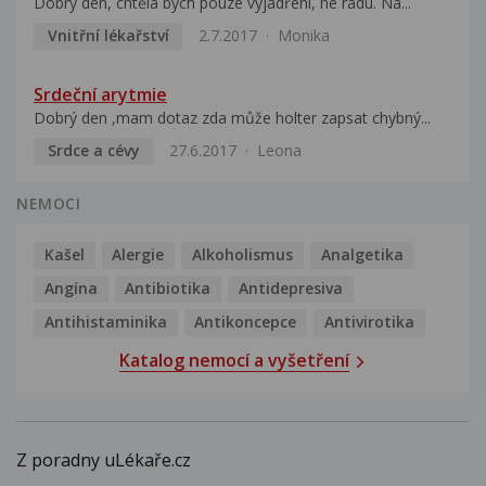
Dobrý den, chtěla bych pouze vyjádření, ne radu. Na...
Vnitřní lékařství
2.7.2017
Monika
Srdeční arytmie
Dobrý den ,mam dotaz zda může holter zapsat chybný...
Srdce a cévy
27.6.2017
Leona
NEMOCI
Kašel
Alergie
Alkoholismus
Analgetika
Angína
Antibiotika
Antidepresiva
Antihistaminika
Antikoncepce
Antivirotika
Katalog nemocí a vyšetření
Z poradny uLékaře.cz