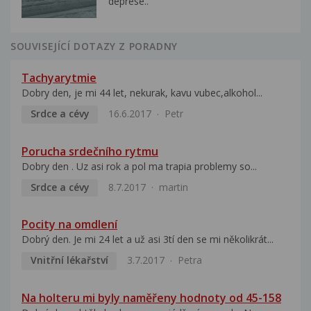
deprese..
SOUVISEJÍCÍ DOTAZY Z PORADNY
Tachyarytmie
Dobry den, je mi 44 let, nekurak, kavu vubec,alkohol...
Srdce a cévy
16.6.2017
Petr
Porucha srdečního rytmu
Dobry den . Uz asi rok a pol ma trapia problemy so...
Srdce a cévy
8.7.2017
martin
Pocity na omdlení
Dobrý den. Je mi 24 let a už asi 3tí den se mi několikrát...
Vnitřní lékařství
3.7.2017
Petra
Na holteru mi byly naměřeny hodnoty od 45-158