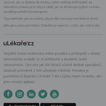
Způsob, jak se díváme do mobilu, velmi zatěžuje krční páteř, se
skloněnou hlavou je to stejná zátěž, jak se 40 kilovým pytlem na krku,
vysvětluje přední fyzioterapeut
Tipy maminek, jak na svačiny, aby je děti nenosily nesnědené domů
Jídlo jako palivo pro běžce: Důležité je nejen to, co jíte, ale i kdy to jíte
Největší česká medicínská online poradna a průkopník v oblasti
telemedicíny si klade za cíl zefektivnit a zkvalitnit české
zdravotnictví. Tým více jak 300 lékařů včetně desítek specialistů
obslouží průměrně 2 500 uživatelů měsíčně. Poradna je
pacientům k dispozici 24 hodin 7 dní v týdnu nejen na webu, ale i
přes mobilní aplikaci.