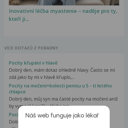
Inovativní léčba myastenie – naděje pro ty,
kteří ji...
VÍCE DOTAZŮ Z PORADNY
Pocity křupání v hlavě
Dobrý den, mám dotaz ohledně hlavy. Často se mi
zdá jako by mi v hlavě křuplo,...
Pocity na močení+bolesti penisu u 5 - ti letého
chlapce
Dobrý den, můj syn ma časté pocity na močení aniž
by vymocil kapičku třeba jen...
Pocity na omdlení
Náš web funguje jako lékař
Dobrý den. Je mi 24 let a už asi 3tí den se mi