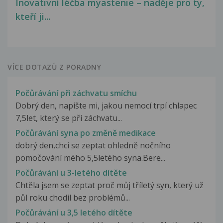
Inovativní léčba myastenie – naděje pro ty,
kteří ji...
VÍCE DOTAZŮ Z PORADNY
Počůrávání při záchvatu smíchu
Dobrý den, napište mi, jakou nemocí trpí chlapec
7,5let, který se při záchvatu...
Počůrávání syna po změně medikace
dobrý den,chci se zeptat ohledně nočního
pomočování mého 5,5letého syna.Bere...
Počůrávání u 3-letého dítěte
Chtěla jsem se zeptat proč můj tříletý syn, který už
půl roku chodil bez problémů...
Počůrávání u 3,5 letého dítěte