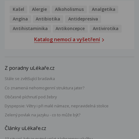
Kašel
Alergie
Alkoholismus
Analgetika
Angína
Antibiotika
Antidepresiva
Antihistaminika
Antikoncepce
Antivirotika
Katalog nemocí a vyšetření
Z poradny uLékaře.cz
Stále se zvětšující bradavka
Co znamená nehomogenní struktura jater?
Občasné píchnutí pod žebry
Dyspepsie: Větry i při malé námaze, nepravidelná stolice
Zelený povlak na jazyku - co to může být?
Články uLékaře.cz
13 situací, kdy je nutné volat záchrannou službu