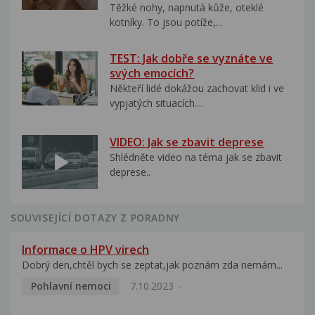
Těžké nohy, napnutá kůže, oteklé
kotníky. To jsou potíže,...
TEST: Jak dobře se vyznáte ve
svých emocích?
Někteří lidé dokážou zachovat klid i ve
vypjatých situacích....
VIDEO: Jak se zbavit deprese
Shlédněte video na téma jak se zbavit
deprese..
SOUVISEJÍCÍ DOTAZY Z PORADNY
Informace o HPV virech
Dobrý den,chtěl bych se zeptat,jak poznám zda nemám...
Pohlavní nemoci
7.10.2023