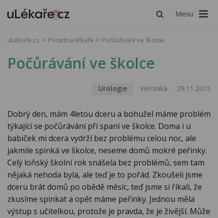
Menu
uLékaře.cz
Poradna lékaře
Počůrávání ve školce
Počůrávání ve školce
Urologie
Veronika
29.11.2015
Dobrý den, mám 4letou dceru a bohužel máme problém
týkající se počůrávání při spaní ve školce. Doma i u
babiček mi dcera vydrží bez problému celou noc, ale
jakmile spinká ve školce, neseme domů mokré peřinky.
Celý loňský školní rok snášela bez problémů, sem tam
nějaká nehoda byla, ale teď je to pořád. Zkoušeli jsme
dceru brát domů po obědě měsíc, teď jsme si říkali, že
zkusíme spinkat a opět máme peřinky. Jednou měla
výstup s učitelkou, protože je pravda, že je živější. Může