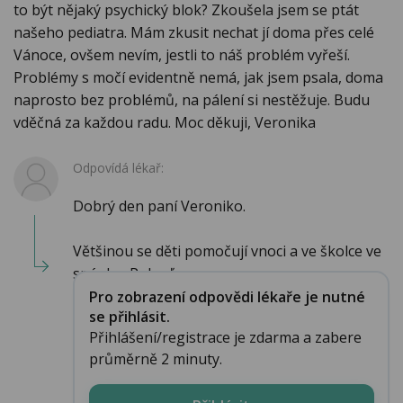
to být nějaký psychický blok? Zkoušela jsem se ptát
našeho pediatra. Mám zkusit nechat jí doma přes celé
Vánoce, ovšem nevím, jestli to náš problém vyřeší.
Problémy s močí evidentně nemá, jak jsem psala, doma
naprosto bez problémů, na pálení si nestěžuje. Budu
vděčná za každou radu. Moc děkuji, Veronika
Odpovídá lékař:
Dobrý den paní Veroniko.
Většinou se děti pomočují vnoci a ve školce ve
spánku. Pokuď s...
Pro zobrazení odpovědi lékaře je nutné
se přihlásit.
Přihlášení/registrace je zdarma a zabere
průměrně 2 minuty.