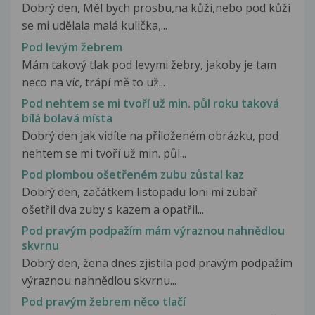
Dobrý den, Měl bych prosbu,na kůži,nebo pod kůží
se mi udělala malá kulička,...
Pod levým žebrem
Mám takový tlak pod levymi žebry, jakoby je tam
neco na víc, trápí mě to už...
Pod nehtem se mi tvoří už min. půl roku taková
bílá bolavá místa
Dobrý den jak vidíte na přiloženém obrázku, pod
nehtem se mi tvoří už min. půl...
Pod plombou ošetřeném zubu zůstal kaz
Dobrý den, začátkem listopadu loni mi zubař
ošetřil dva zuby s kazem a opatřil...
Pod pravým podpažím mám výraznou nahnědlou
skvrnu
Dobrý den, žena dnes zjistila pod pravým podpažím
výraznou nahnědlou skvrnu...
Pod pravým žebrem něco tlačí