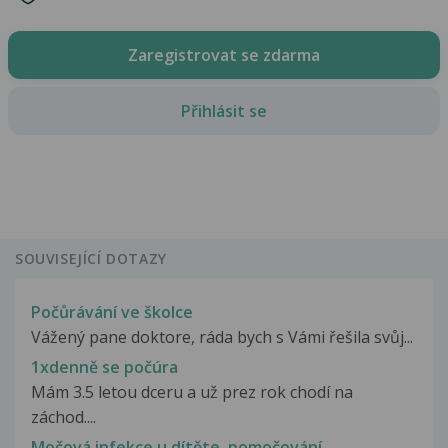
Zaregistrovat se zdarma
Přihlásit se
SOUVISEJÍCÍ DOTAZY
Počůrávání ve školce
Vážený pane doktore, ráda bych s Vámi řešila svůj...
1xdenně se počúra
Mám 3.5 letou dceru a už prez rok chodí na
záchod....
Močová infekce u dítěte, pomočování