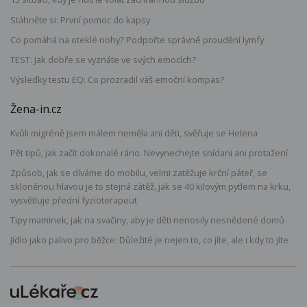
Stáhněte si: První pomoc do kapsy
Co pomáhá na oteklé nohy? Podpořte správné proudění lymfy
TEST: Jak dobře se vyznáte ve svých emocích?
Výsledky testu EQ: Co prozradil váš emoční kompas?
Žena-in.cz
Kvůli migréně jsem málem neměla ani děti, svěřuje se Helena
Pět tipů, jak začít dokonalé ráno. Nevynechejte snídani ani protažení
Způsob, jak se díváme do mobilu, velmi zatěžuje krční páteř, se
skloněnou hlavou je to stejná zátěž, jak se 40 kilovým pytlem na krku,
vysvětluje přední fyzioterapeut
Tipy maminek, jak na svačiny, aby je děti nenosily nesnědené domů
Jídlo jako palivo pro běžce: Důležité je nejen to, co jíte, ale i kdy to jíte