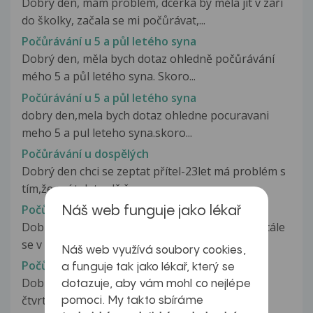
Dobrý den, mám problém, dcerka by měla jít v září
do školky, začala se mi počůrávat,...
Počůrávání u 5 a půl letého syna
Dobrý den, měla bych dotaz ohledně počůrávání
mého 5 a půl letého syna. Skoro...
Počúrávání u 5 a půl letého syna
dobry den,mela bych dotaz ohledne pocuravani
meho 5 a pul leteho syna.skoro...
Počůrávání u dospělých
Dobrý den chci se zeptat přítel-23let má problém s
tím,že spí tak tvrdě,že se...
Počůrávání v noci - 4 roky
Náš web funguje jako lékař
Dobrý den, dceři budou za tři měsíce 4 roky a stále
se v noci počůrává. Již...
Náš web využívá soubory cookies,
Počůrávání v noci, dcera 4 roky
a funguje tak jako lékař, který se
Dobrý den, mám 4-letou dceru (právě dovršila
dotazuje, aby vám mohl co nejlépe
čtvrtý rok), která neustále...
pomoci. My takto sbíráme