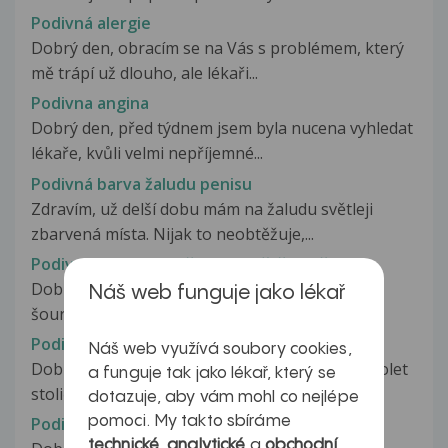
Podivná alergie
Dobrý den, obracím se na Vás s problémem, který
mě trápí už dlouho, ale lékaři...
Podivna angina
Dobrý den, před týdnem jsem byla nucena vyhledat
lékaře, kvůli velmi nepříjemné...
Podivná barva žaludu penisu
Zdravím, už delší dobu mám na žaludu světleji
zbarvená místa. Nijak to neobtěžuje,...
Podivná bobulka na šourku,zvětšené žíly
Dobrý den, je mi 18 let,před 3 měsíci se mi na
Náš web funguje jako lékař
šourku objevila tato bílá(na...
Podivná ordinace
Náš web využívá soubory cookies,
Dobrý den. Dnes ráno jsem mě začal strašně bolet
a funguje tak jako lékař, který se
stolička a tak mi nezbylo než...
dotazuje, aby vám mohl co nejlépe
pomoci. My takto sbíráme
Podivná reakce
technické
,
analytické
a
obchodní