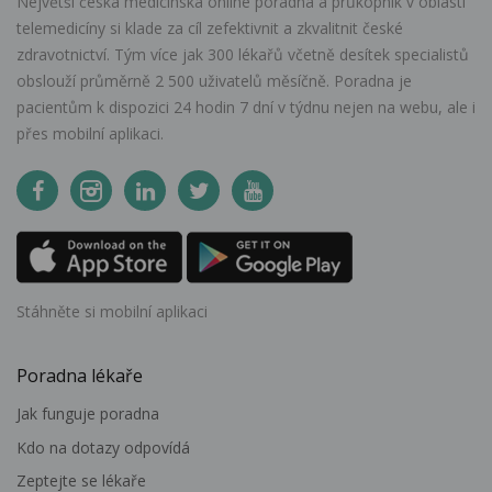
Největší česká medicínská online poradna a průkopník v oblasti
telemedicíny si klade za cíl zefektivnit a zkvalitnit české
zdravotnictví. Tým více jak 300 lékařů včetně desítek specialistů
obslouží průměrně 2 500 uživatelů měsíčně. Poradna je
pacientům k dispozici 24 hodin 7 dní v týdnu nejen na webu, ale i
přes mobilní aplikaci.
Stáhněte si mobilní aplikaci
Poradna lékaře
Jak funguje poradna
Kdo na dotazy odpovídá
Zeptejte se lékaře