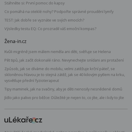
Stáhněte si: První pomoc do kapsy
Co pomáhá na oteklé nohy? Podpořte správné proudění lymfy
TEST: Jak dobře se vyznáte ve svých emocích?
Výsledky testu EQ: Co prozradil váš emoční kompas?
Žena-in.cz
Kvůli migréně jsem málem neměla ani děti, svěřuje se Helena
Pět tipů, jak začít dokonalé ráno. Nevynechejte snídani ani protažení
Způsob, jak se díváme do mobilu, velmi zatěžuje krční páteř, se
skloněnou hlavou je to stejná zátěž, jak se 40 kilovým pytlem na krku,
vysvětluje přední fyzioterapeut
Tipy maminek, jak na svačiny, aby je děti nenosily nesnědené domů
Jídlo jako palivo pro běžce: Důležité je nejen to, co jíte, ale i kdy to jíte