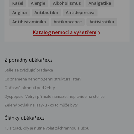
Kašel
Alergie
Alkoholismus
Analgetika
Angína
Antibiotika
Antidepresiva
Antihistaminika
Antikoncepce
Antivirotika
Katalog nemocí a vyšetření
Z poradny uLékaře.cz
Stále se zvětšující bradavka
Co znamená nehomogenní struktura jater?
Občasné píchnutí pod žebry
Dyspepsie: Větry i při malé námaze, nepravidelná stolice
Zelený povlak na jazyku - co to může být?
Články uLékaře.cz
13 situací, kdy je nutné volat záchrannou službu