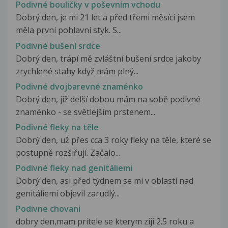
Podivné bouličky v poševním vchodu
Dobrý den, je mi 21 let a před třemi měsíci jsem
měla prvni pohlavní styk. S...
Podivné bušení srdce
Dobrý den, trápí mě zvláštní bušení srdce jakoby
zrychlené stahy když mám plný...
Podivné dvojbarevné znaménko
Dobrý den, již delší dobou mám na sobě podivné
znaménko - se světlejším prstenem...
Podivné fleky na těle
Dobrý den, už přes cca 3 roky fleky na těle, které se
postupně rozšiřují. Začalo...
Podivné fleky nad genitáliemi
Dobrý den, asi před týdnem se mi v oblasti nad
genitáliemi objevil zarudlý...
Podivne chovani
dobry den,mam pritele se kterym ziji 2.5 roku a