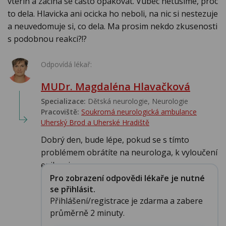
vterin a zacina se casto opakovat. Vubec netusime, proc
to dela. Hlavicka ani ocicka ho neboli, na nic si nestezuje
a neuvedomuje si, co dela. Ma prosim nekdo zkusenosti
s podobnou reakci?!?
Odpovídá lékař:
MUDr. Magdaléna Hlavačková
Specializace:
Dětská neurologie, Neurologie
Pracoviště:
Soukromá neurologická ambulance
Uherský Brod a Uherské Hradiště
Dobrý den, bude lépe, pokud se s tímto
problémem obrátíte na neurologa, k vyloučení
epilepsi...
Pro zobrazení odpovědi lékaře je nutné
se přihlásit.
Přihlášení/registrace je zdarma a zabere
průměrně 2 minuty.