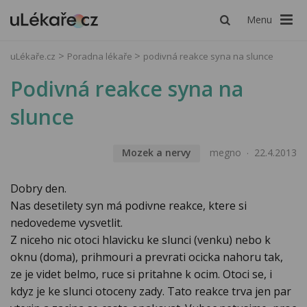
Menu
uLékaře.cz
Poradna lékaře
podivná reakce syna na slunce
Podivná reakce syna na
slunce
Mozek a nervy
megno
22.4.2013
Dobry den.
Nas desetilety syn má podivne reakce, ktere si
nedovedeme vysvetlit.
Z niceho nic otoci hlavicku ke slunci (venku) nebo k
oknu (doma), prihmouri a prevrati ocicka nahoru tak,
ze je videt belmo, ruce si pritahne k ocim. Otoci se, i
kdyz je ke slunci otoceny zady. Tato reakce trva jen par