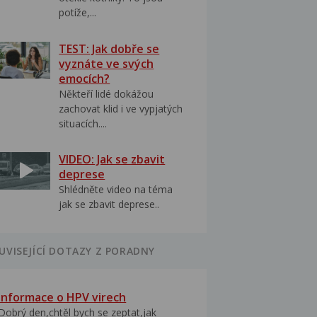
potíže,...
TEST: Jak dobře se
vyznáte ve svých
emocích?
Někteří lidé dokážou
zachovat klid i ve vypjatých
situacích....
VIDEO: Jak se zbavit
deprese
Shlédněte video na téma
jak se zbavit deprese..
UVISEJÍCÍ DOTAZY Z PORADNY
Informace o HPV virech
Dobrý den,chtěl bych se zeptat,jak