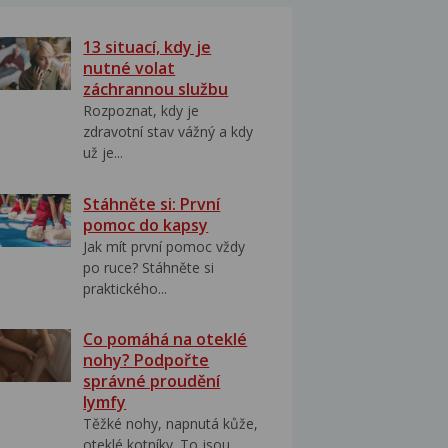
13 situací, kdy je
nutné volat
záchrannou službu
Rozpoznat, kdy je
zdravotní stav vážný a kdy
už je...
Stáhněte si: První
pomoc do kapsy
Jak mít první pomoc vždy
po ruce? Stáhněte si
praktického...
Co pomáhá na oteklé
nohy? Podpořte
správné proudění
lymfy
Těžké nohy, napnutá kůže,
oteklé kotníky. To jsou