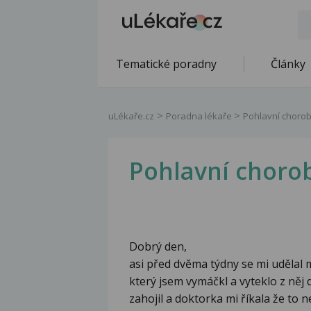
Tematické poradny
Články
uLékaře.cz
Poradna lékaře
Pohlavní choro
Pohlavní choro
Dobrý den,
asi před dvěma týdny se mi udělal ma
který jsem vymáčkl a vyteklo z něj d
zahojil a doktorka mi říkala že to