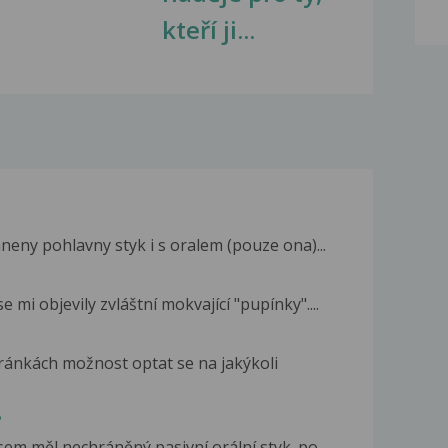
kteří ji...
neny pohlavny styk i s oralem (pouze ona)...
mi objevily zvláštní mokvající "pupínky"....
tránkách možnost optat se na jakýkoli
?
sem měl nechráněný pasivní orální styk. po...