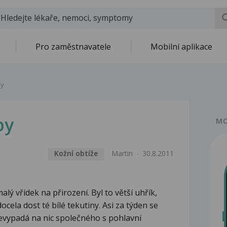
Pro zaměstnavatele
Mobilní aplikace
by
by
MO
Kožní obtíže
Martin
30.8.2011
lý vřídek na přirození. Byl to větší uhřík,
ocela dost té bílé tekutiny. Asi za týden se
 nevypadá na nic společného s pohlavní