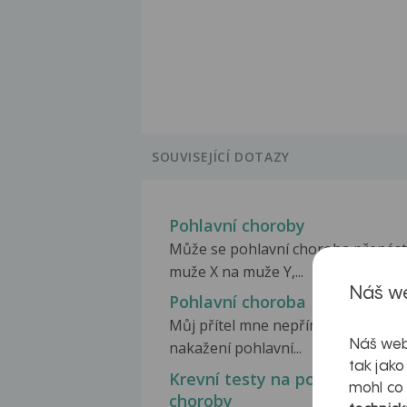
SOUVISEJÍCÍ DOTAZY
Pohlavní choroby
Může se pohlavní choroba přenést
muže X na muže Y,...
Náš we
Pohlavní choroba
Můj přítel mne nepřímo obvinil z
Náš web
nakažení pohlavní...
tak jako
Krevní testy na pohlavní
mohl co
choroby