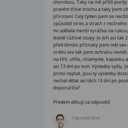
chorobou. Taky na mě přišli pocity 
pravém třísle trochu a taky jsem cí
přirození. Celý týden jsem se necí
způsobit stres a strach z možného
mi udělala menší vyrážka na rukou,
lesklé růžové stopy. Je jich asi tak
před těmito příznaky jsem měl sex
orální sex tak jsem ochranu neměl. 
na HIV, sifilis, chlamydie, kapavku 
asi 13 dní po tom. Výsledky vyšly, ž
proto zeptat, jsou ty výsledky dost
nechal dělat asi těch 13 dní po po
doporučil/a?
Předem děkuji za odpověď.
Odpovídá lékař: