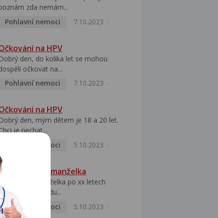
poznám zda nemám...
Pohlavní nemoci
7.10.2023
Očkování na HPV
Dobrý den, do kolika let se mohou
dospělí očkovat na...
Pohlavní nemoci
7.10.2023
Očkování na HPV
Dobrý den, mým dětem je 18 a 20 let.
Chci je nechat...
Pohlavní nemoci
5.10.2023
HPV pozitivní manželka
Dobrý den, manželka po xx letech
přivezla z Východu...
Pohlavní nemoci
5.10.2023