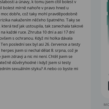
slabosti a únavy, k tomu jsem cítil bolest v
til bolest mírně nahoře v pravo hned u
til moc dobře, což taky mohl pravděpodobně
 rizika nakažením něčeho špatného. Taky se
 která teď jak ustoupila, tak zanechala takové
 2 na každé ruce. Zhruba 10 dní a asi 17 dní
 ovšem s ochranou. Když mi holka dávala
Ten poslední sex byl asi 26. července a testy
a herpes jsem si nechal dělat 8. srpna, což je
e jsem zdravý a nic mi není. Chtěl jsem se
atečně důvěryhodné i když jsem si testy
sledním sexuálním styku? A nebo co byste mi
MO