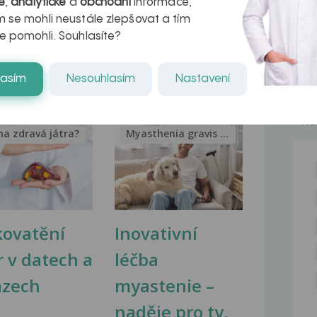
é
,
analytické
a
obchodní
informace,
týdnem jsem byl...
 se mohli neustále zlepšovat a tím
e pomohli. Souhlasíte?
lasím
Nesouhlasím
Nastavení
NE
na zdravá játra?
Myasthenia gravis – vše, co...
kovatění
Inovativní
r v datech a
léčba
azech
myastenie –
naděje pro ty,