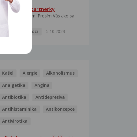
HPV typ 52 u partnerky
Dobrý deň prajem. Prosím Vás ako sa
dá vyliečiť vírus...
Pohlavní nemoci
5.10.2023
MOCI
Kašel
Alergie
Alkoholismus
Analgetika
Angína
Antibiotika
Antidepresiva
Antihistaminika
Antikoncepce
Antivirotika