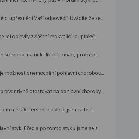
ě o upřesnění Vaší odpovědi? Uvádíte že se...
mi objevily zvláštní mokvající "pupínky"....
 se zeptal na nekolik informaci, protoze...
á je možnost onemocnění pohlavní chorobou...
 preventivně otestovat na pohlavní choroby...
em měl 26. července a dělal jsem si teď...
vní styk. Před a po tomto styku jsme se s...