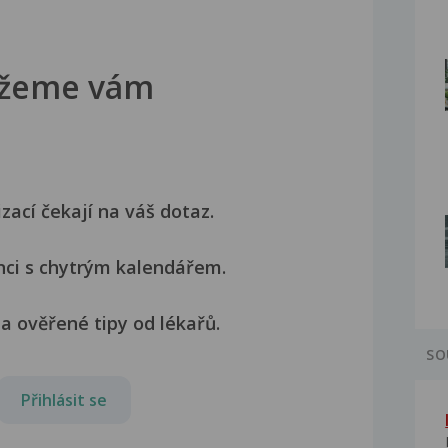
žeme vám
izací čekají na váš dotaz.
nci s chytrým kalendářem.
a ověřené tipy od lékařů.
SO
Přihlásit se