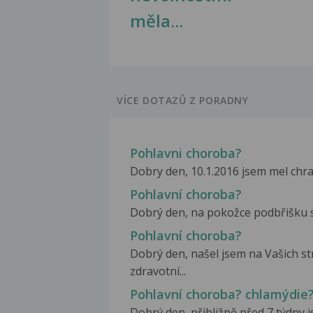
měla...
VÍCE DOTAZŮ Z PORADNY
Pohlavni choroba?
Dobry den, 10.1.2016 jsem mel chra
Pohlavní choroba?
Dobrý den, na pokožce podbřišku se 
Pohlavní choroba?
Dobrý den, našel jsem na Vašich s
zdravotní...
Pohlavní choroba? chlamýdie
Dobrý den, přibližně před 7 týdny j