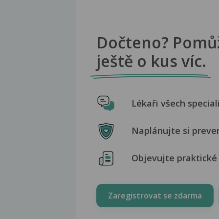
Dočteno? Pomů
ještě o kus víc.
Lékaři všech special
Naplánujte si preve
Objevujte praktické 
Zaregistrovat se zdarma