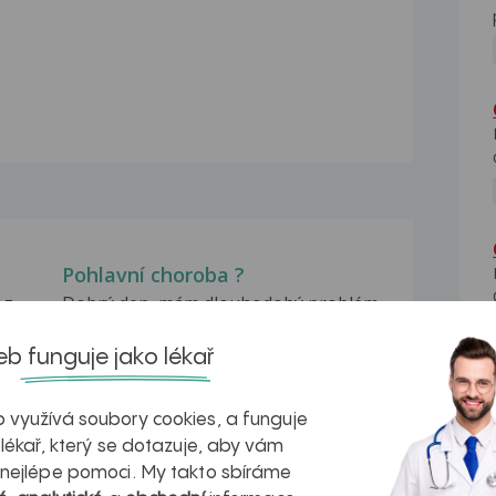
Pohlavní choroba ?
 z
Dobrý den, mám dlouhodobý problém
a potřeboval bych...
b funguje jako lékař
Nemá pohlavní chorobu?
Dobry den asi před 14 dny sem měl
 využívá soubory cookies, a funguje
chraněny pohlavní...
 lékař, který se dotazuje, aby vám
Pohlavní choroba
 nejlépe pomoci. My takto sbíráme
Dobrý den, chtěl bych se zeptat před