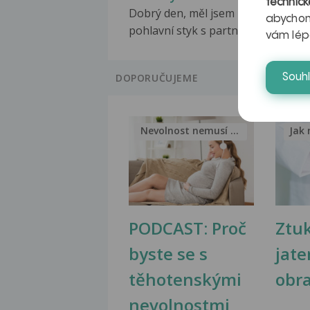
technick
Dobrý den, měl jsem nechráněný
abychom
pohlavní styk s partnerkou...
vám lép
DOPORUČUJEME
Souh
Nevolnost nemusí být nutnou...
Jak 
PODCAST: Proč
Ztu
byste se s
jate
těhotenskými
obr
nevolnostmi