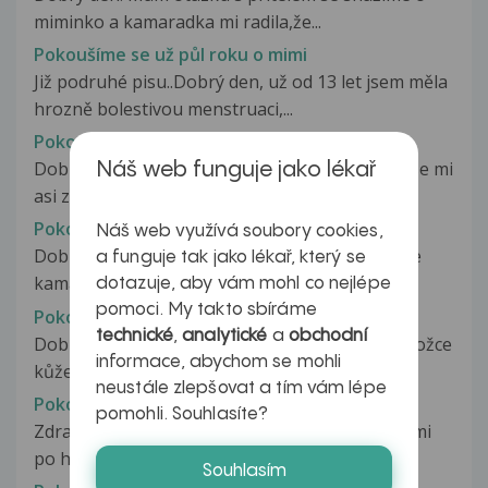
miminko a kamaradka mi radila,že...
Pokoušíme se už půl roku o mimi
Již podruhé pisu..Dobrý den, už od 13 let jsem měla
hrozně bolestivou menstruaci,...
Pokozka
Dobry den. Po sexu kdy se mi protrhl kondom se mi
Náš web funguje jako lékař
asi za 14 dnu na penisu udelala...
Pokozka hlavy
Náš web využívá soubory cookies,
Dobry den.Mel bych jeden dotaz a to takovy , ze
a funguje tak jako lékař, který se
kamaradka mi udelala dredy.vsechny...
dotazuje, aby vám mohl co nejlépe
pomoci. My takto sbíráme
Pokožka
technické
,
analytické
a
obchodní
Dobrý den, chtěla bcyh se zeptat jestli vadí pokožce
informace, abychom se mohli
kůže když třeba položíte...
neustále zlepšovat a tím vám lépe
Pokožka
pomohli. Souhlasíte?
Zdravim Vas, mam na Vas dotaz. Na zadech se mi
po horke solne koupeli...
Souhlasím