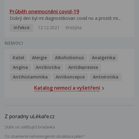
Průběh onemocnění covid-19
Dobrý den byl mi diagnostikovan covid no a prostě mi...
Infekce
12.12.2021
Kristýna
NEMOCI
Kašel
Alergie
Alkoholismus
Analgetika
Angína
Antibiotika
Antidepresiva
Antihistaminika
Antikoncepce
Antivirotika
Katalog nemocí a vyšetření
Z poradny uLékaře.cz
Stále se zvětšující bradavka
Co znamená nehomogenní struktura jater?