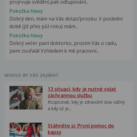
projrvuje svědění,pak odlupování...
Pokožka hlavy
Dobrý den, mám na Vás dotaz/prosbu. V poslední
době (již přes půl roku) mám...
Pokožka hlavy
Dobrý večer paní doktorko, prosím Vás o radu,
jsem zoufalá! Vzhledem k mé pracovní...
MOHLO BY VÁS ZAJÍMAT
13 situací, kdy je nutné volat
záchrannou službu
Rozpoznat, kdy je zdravotní stav vážný
a kdy už je...
Stáhněte si: První pomoc do
kapsy