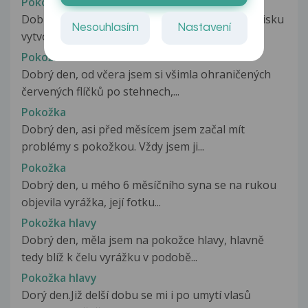
Pokožka
Dobrý den, asi před 4 dny se mi v oblasti podbrisku
Nesouhlasím
Nastavení
vytvořila vyrážka. Nejdříve...
Pokožka
Dobrý den, od včera jsem si všimla ohraničených
červených flíčků po stehnech,...
Pokožka
Dobrý den, asi před měsícem jsem začal mít
problémy s pokožkou. Vždy jsem ji...
Pokožka
Dobrý den, u mého 6 měsíčního syna se na rukou
objevila vyrážka, její fotku...
Pokožka hlavy
Dobrý den, měla jsem na pokožce hlavy, hlavně
tedy blíž k čelu vyrážku v podobě...
Pokožka hlavy
Dorý den.Již delší dobu se mi i po umytí vlasů