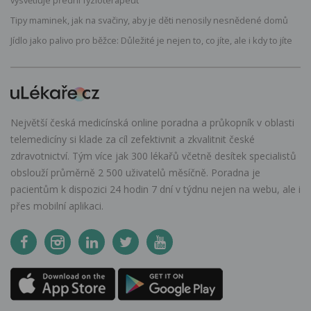
Tipy maminek, jak na svačiny, aby je děti nenosily nesnědené domů
Jídlo jako palivo pro běžce: Důležité je nejen to, co jíte, ale i kdy to jíte
Největší česká medicínská online poradna a průkopník v oblasti
telemedicíny si klade za cíl zefektivnit a zkvalitnit české
zdravotnictví. Tým více jak 300 lékařů včetně desítek specialistů
obslouží průměrně 2 500 uživatelů měsíčně. Poradna je
pacientům k dispozici 24 hodin 7 dní v týdnu nejen na webu, ale i
přes mobilní aplikaci.