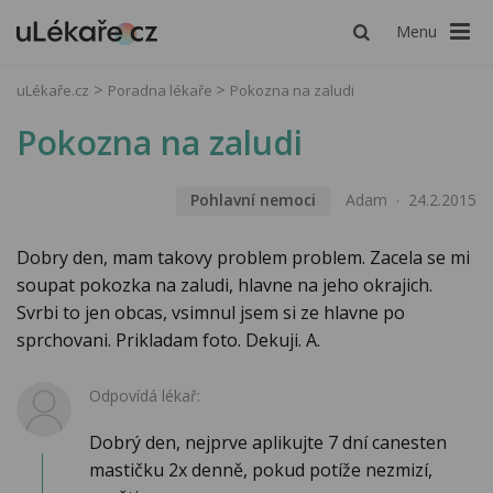
Menu
uLékaře.cz
Poradna lékaře
Pokozna na zaludi
Pokozna na zaludi
Pohlavní nemoci
Adam
24.2.2015
Dobry den, mam takovy problem problem. Zacela se mi
soupat pokozka na zaludi, hlavne na jeho okrajich.
Svrbi to jen obcas, vsimnul jsem si ze hlavne po
sprchovani. Prikladam foto. Dekuji. A.
Odpovídá lékař:
Dobrý den, nejprve aplikujte 7 dní canesten
mastičku 2x denně, pokud potíže nezmizí,