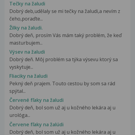
Tečky na žaludi
Dobrý deb,udělaly se mi tečky na žaludi,a nevím z
čeho,poraďte...
Žilky na žaludi.
Dobrý deň, prosím Vás mám taký problém, že keď
masturbujem...
Výsev na žaludi
Dobrý deň. Môj problém sa týka výsevu ktorý sa
vyskytuje...
Fliaciky na žaludi
Pekný deň prajem. Touto cestou by som sa rád
spýtal...
Červené fľaky na žaludi
Dobrý deň, bol som už aj u kožného lekára aj u
urológa...
Červene fľaky na žalúdi
Dobrý deň, bol som už aj u kožného lekára aj u