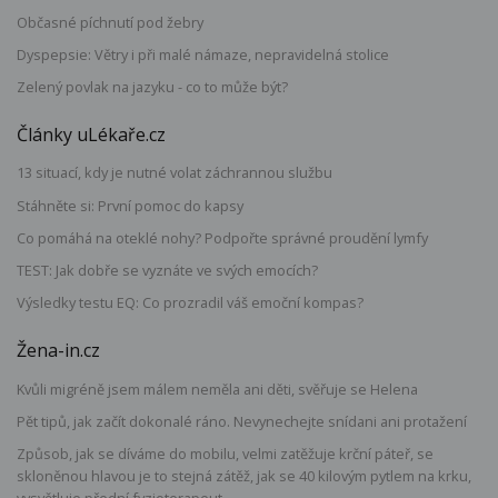
Občasné píchnutí pod žebry
Dyspepsie: Větry i při malé námaze, nepravidelná stolice
Zelený povlak na jazyku - co to může být?
Články uLékaře.cz
13 situací, kdy je nutné volat záchrannou službu
Stáhněte si: První pomoc do kapsy
Co pomáhá na oteklé nohy? Podpořte správné proudění lymfy
TEST: Jak dobře se vyznáte ve svých emocích?
Výsledky testu EQ: Co prozradil váš emoční kompas?
Žena-in.cz
Kvůli migréně jsem málem neměla ani děti, svěřuje se Helena
Pět tipů, jak začít dokonalé ráno. Nevynechejte snídani ani protažení
Způsob, jak se díváme do mobilu, velmi zatěžuje krční páteř, se
skloněnou hlavou je to stejná zátěž, jak se 40 kilovým pytlem na krku,
vysvětluje přední fyzioterapeut