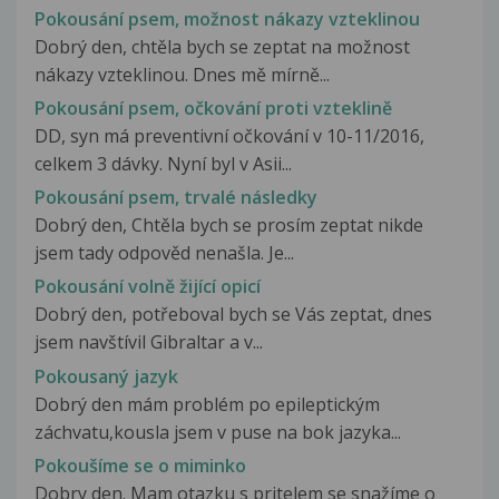
Pokousání psem, možnost nákazy vzteklinou
Dobrý den, chtěla bych se zeptat na možnost
nákazy vzteklinou. Dnes mě mírně...
Pokousání psem, očkování proti vzteklině
DD, syn má preventivní očkování v 10-11/2016,
celkem 3 dávky. Nyní byl v Asii...
Pokousání psem, trvalé následky
Dobrý den, Chtěla bych se prosím zeptat nikde
jsem tady odpověd nenašla. Je...
Pokousání volně žijící opicí
Dobrý den, potřeboval bych se Vás zeptat, dnes
jsem navštívil Gibraltar a v...
Pokousaný jazyk
Dobrý den mám problém po epileptickým
záchvatu,kousla jsem v puse na bok jazyka...
Pokoušíme se o miminko
Dobry den. Mam otazku s pritelem se snažíme o