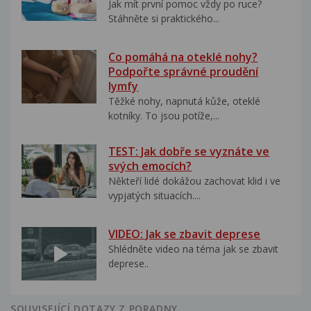
Jak mít první pomoc vždy po ruce?
Stáhněte si praktického...
Co pomáhá na oteklé nohy?
Podpořte správné proudění
lymfy
Těžké nohy, napnutá kůže, oteklé
kotníky. To jsou potíže,...
TEST: Jak dobře se vyznáte ve
svých emocích?
Někteří lidé dokážou zachovat klid i ve
vypjatých situacích....
VIDEO: Jak se zbavit deprese
Shlédněte video na téma jak se zbavit
deprese..
SOUVISEJÍCÍ DOTAZY Z PORADNY