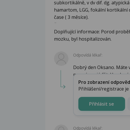
subkortikálně, v dv dif. dg. atypická
hamartom, LGG, fokální kortikální 
čase ( 3 měsíce).
¨
Doplňující informace: Porod proběh
mozku, byl hospitalizován.
Odpovídá lékař:
Dobrý den Oksano. Máte v
neumím vyjádřit. Uvedený n
Pro zobrazení odpovědi 
Přihlášení/registrace j
Přihlásit se
Odpovídá lékař: