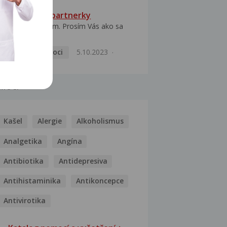
HPV typ 52 u partnerky
Dobrý deň prajem. Prosím Vás ako sa
dá vyliečiť vírus...
Pohlavní nemoci
5.10.2023
MOCI
Kašel
Alergie
Alkoholismus
Analgetika
Angína
Antibiotika
Antidepresiva
Antihistaminika
Antikoncepce
Antivirotika