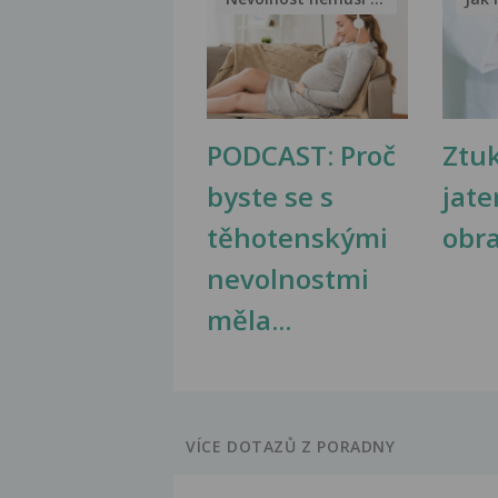
PODCAST: Proč
Ztu
byste se s
jate
těhotenskými
obr
nevolnostmi
měla...
VÍCE DOTAZŮ Z PORADNY