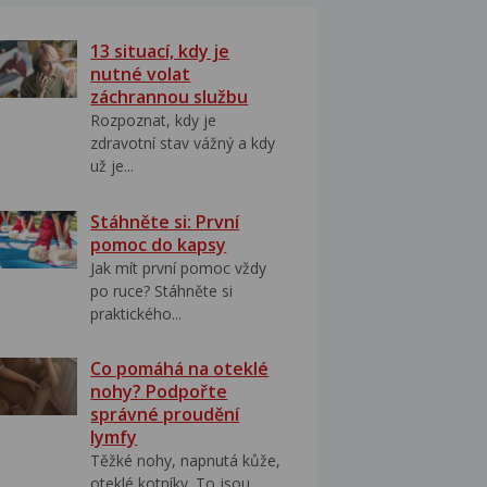
13 situací, kdy je
nutné volat
záchrannou službu
Rozpoznat, kdy je
zdravotní stav vážný a kdy
už je...
Stáhněte si: První
pomoc do kapsy
Jak mít první pomoc vždy
po ruce? Stáhněte si
praktického...
Co pomáhá na oteklé
nohy? Podpořte
správné proudění
lymfy
Těžké nohy, napnutá kůže,
oteklé kotníky. To jsou