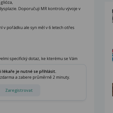
 glióza,
dysplazie. Doporučuji MR kontrolu vývoje v
l v pořádku ale syn měl v 6 letech otřes
elmi specifický dotaz, ke kterému se Vám
...
lékaře je nutné se přihlásit.
e zdarma a zabere průměrně 2 minuty.
Zaregistrovat