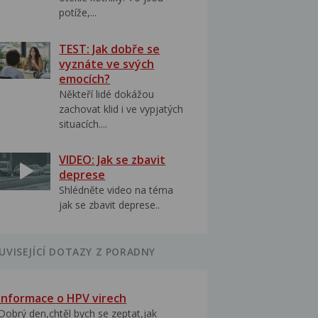
potíže,...
TEST: Jak dobře se
vyznáte ve svých
emocích?
Někteří lidé dokážou
zachovat klid i ve vypjatých
situacích....
VIDEO: Jak se zbavit
deprese
Shlédněte video na téma
jak se zbavit deprese..
UVISEJÍCÍ DOTAZY Z PORADNY
Informace o HPV virech
Dobrý den,chtěl bych se zeptat,jak