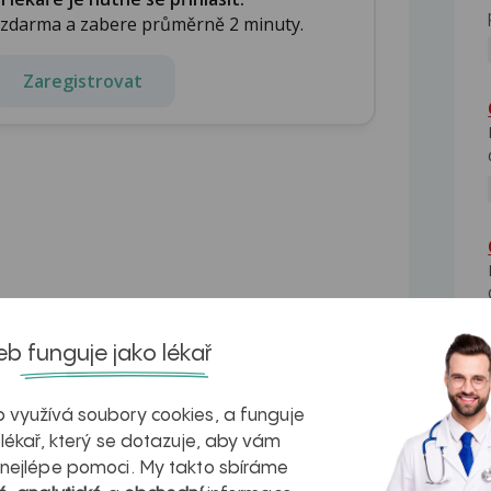
e zdarma a zabere průměrně 2 minuty.
Zaregistrovat
b funguje jako lékař
žeme vám
 využívá soubory cookies, a funguje
 lékař, který se dotazuje, aby vám
 nejlépe pomoci. My takto sbíráme