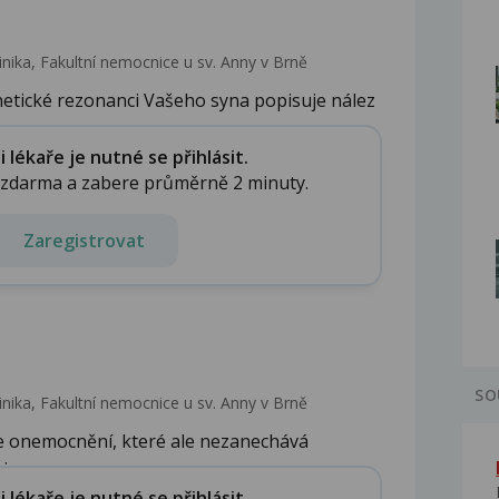
inika, Fakultní nemocnice u sv. Anny v Brně
etické rezonanci Vašeho syna popisuje nález
lékaře je nutné se přihlásit.
e zdarma a zabere průměrně 2 minuty.
Zaregistrovat
SO
inika, Fakultní nemocnice u sv. Anny v Brně
e onemocnění, které ale nezanechává
a, po...
lékaře je nutné se přihlásit.