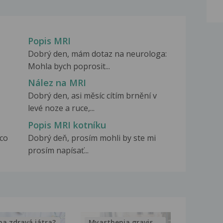
Popis MRI
ň
Dobrý den, mám dotaz na neurologa:
Mohla bych poprosit...
Nález na MRI
Dobrý den, asi měsíc cítím brnění v
levé noze a ruce,...
Popis MRI kotníku
ěco
Dobrý deň, prosím mohli by ste mi
prosím napísať...
na zdravá játra?
Myasthenia gravis – vše, co...