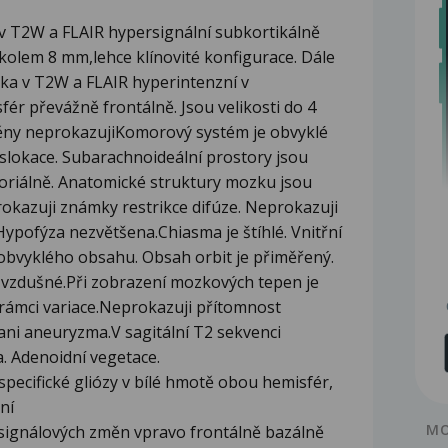
 v T2W a FLAIR hypersignální subkortikálně
 kolem 8 mm,lehce klínovité konfigurace. Dále
ska v T2W a FLAIR hyperintenzní v
fér převážně frontálně. Jsou velikosti do 4
měny neprokazujiKomorový systém je obvyklé
islokace. Subarachnoideální prostory jsou
toriálně. Anatomické struktury mozku jsou
okazuji známky restrikce difúze. Neprokazuji
ypofýza nezvětšena.Chiasma je štíhlé. Vnitřní
 obvyklého obsahu. Obsah orbit je přiměřený.
 vzdušné.Při zobrazení mozkových tepen je
 rámci variace.Neprokazuji přítomnost
i aneuryzma.V sagitální T2 sekvenci
. Adenoidní vegetace.
specifické gliózy v bílé hmotě obou hemisfér,
ní
MO
o signálových změn vpravo frontálně bazálně