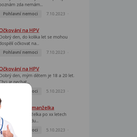
poznám zda nemám...
Pohlavní nemoci
7.10.2023
Očkování na HPV
Dobrý den, do kolika let se mohou
dospělí očkovat na...
Pohlavní nemoci
7.10.2023
Očkování na HPV
Dobrý den, mým dětem je 18 a 20 let.
Chci je nechat...
Pohlavní nemoci
5.10.2023
HPV pozitivní manželka
Dobrý den, manželka po xx letech
přivezla z Východu...
Pohlavní nemoci
5.10.2023