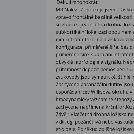
.Děkuji mnohokrát
MR Nalez : Zobrazuje jsem ložisko
vpravo frontálně bazálně velikosti
se zobrazují vícečetná drobná loži
subkortikální lokalizaci obou hemis
mm. Infratentoriálně ložiskové z
konfigurace, přiměřené šíře, bez d
přiměřené šíře. supra ani infraten
obvyklé morfologie a signálu. Nepr
přítomnost depozit hemosiderinu.H
zvukovody jsou symetrické, štíhlé,
Zachycené paranazální dutiny jsou
uspořádání cév Willisova okruhu v
hmodynamicky významné stenózy an
zachycena napřímená krční lordóza
Závěr: Vícečetná drobná ložiska ne
v dif. dg. pozánětlivá nebo vaskulár
etiologie. Poněkud odlišné ložisk