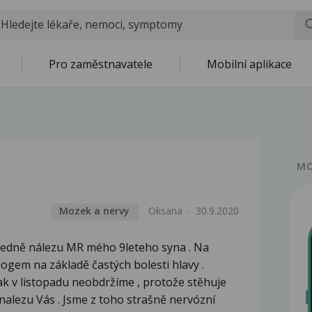
Pro zaměstnavatele
Mobilní aplikace
MO
Mozek a nervy
Oksana
30.9.2020
hledně nálezu MR mého 9leteho syna . Na
logem na základě častých bolesti hlavy .
ak v listopadu neobdržíme , protože stěhuje
 nalezu Vás . Jsme z toho strašně nervózní