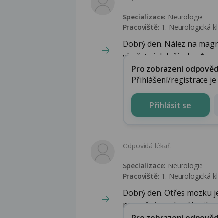
Specializace:
Neurologie
Pracoviště:
1. Neurologická kl
Dobrý den. Nález na magn
vícečetných ložisek p�...
Pro zobrazení odpovědi 
Přihlášení/registrace j
Přihlásit se
Odpovídá lékař:
Specializace:
Neurologie
Pracoviště:
1. Neurologická kl
Dobrý den. Otřes mozku j
poranění mozkového tkaniv
Pro zobrazení odpovědi 