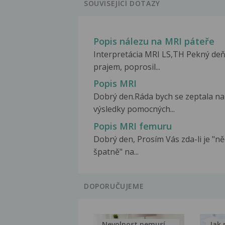
SOUVISEJÍCÍ DOTAZY
Popis nálezu na MRI páteře
Interpretácia MRI LS,TH Pekný de
prajem, poprosil...
Popis MRI
Dobrý den.Ráda bych se zeptala na
výsledky pomocných...
Popis MRI femuru
Dobrý den, Prosím Vás zda-li je "n
špatně" na...
DOPORUČUJEME
Nevolnost nemusí být nutnou...
Jak 