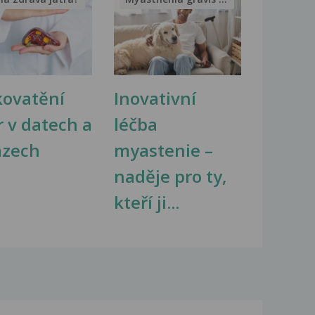
kovatění
Inovativní
r v datech a
léčba
azech
myastenie –
naděje pro ty,
kteří ji...