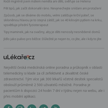
Kvůli migréně jsem málem neměla ani děti, svěřuje se Helena
Pět tipů, jak začít dokonalé ráno. Nevynechejte snídani ani protažení
Způsob, jak se díváme do mobilu, velmi zatěžuje krční páteř, se
skloněnou hlavou je to stejná zátěž, jak se 40 kilovým pytlem na krku,
vysvětluje přední fyzioterapeut
Tipy maminek, jak na svačiny, aby je děti nenosily nesnědené domů
Jídlo jako palivo pro běžce: Důležité je nejen to, co jíte, ale i kdy to jíte
Největší česká medicínská online poradna a průkopník v oblasti
telemedicíny si klade za cíl zefektivnit a zkvalitnit české
zdravotnictví. Tým více jak 300 lékařů včetně desítek specialistů
obslouží průměrně 2 500 uživatelů měsíčně. Poradna je
pacientům k dispozici 24 hodin 7 dní v týdnu nejen na webu, ale i
přes mobilní aplikaci.