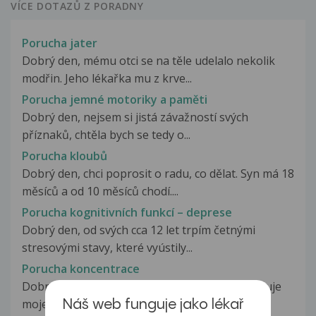
VÍCE DOTAZŮ Z PORADNY
Porucha jater
Dobrý den, mému otci se na těle udelalo nekolik
modřin. Jeho lékařka mu z krve...
Porucha jemné motoriky a paměti
Dobrý den, nejsem si jistá závažností svých
příznaků, chtěla bych se tedy o...
Porucha kloubů
Dobrý den, chci poprosit o radu, co dělat. Syn má 18
měsíců a od 10 měsíců chodí....
Porucha kognitivních funkcí – deprese
Dobrý den, od svých cca 12 let trpím četnými
stresovými stavy, které vyústily...
Porucha koncentrace
Dobrý den je mi 21 let a čím dál víc se mi zhoršuje
moje paměť př. jel jsem...
Náš web funguje jako lékař