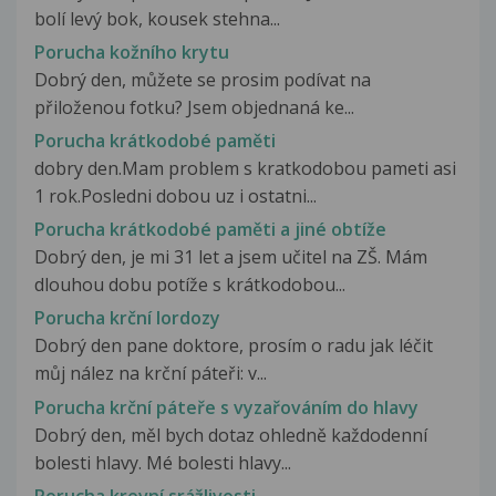
bolí levý bok, kousek stehna...
Porucha kožního krytu
Dobrý den, můžete se prosim podívat na
přiloženou fotku? Jsem objednaná ke...
Porucha krátkodobé paměti
dobry den.Mam problem s kratkodobou pameti asi
1 rok.Posledni dobou uz i ostatni...
Porucha krátkodobé paměti a jiné obtíže
Dobrý den, je mi 31 let a jsem učitel na ZŠ. Mám
dlouhou dobu potíže s krátkodobou...
Porucha krční lordozy
Dobrý den pane doktore, prosím o radu jak léčit
můj nález na krční páteři: v...
Porucha krční páteře s vyzařováním do hlavy
Dobrý den, měl bych dotaz ohledně každodenní
bolesti hlavy. Mé bolesti hlavy...
Porucha krevní srážlivosti