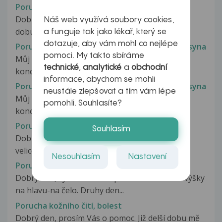
Porucha koncentrace
Dobrý den pane doktore, je mi 24 let a již delší
Náš web využívá soubory cookies,
dobu na sobě pozoruji poruchy...
a funguje tak jako lékař, který se
dotazuje, aby vám mohl co nejlépe
Porucha koncentrace a další problémy mého syna
pomoci. My takto sbíráme
Můj syn, 13 let, má stáje větší problémy s
technické
,
analytické
a
obchodní
koncentrací, jednou jsme šli na jídlo...
informace, abychom se mohli
Porucha koncentrace a další problémy mého syna
neustále zlepšovat a tím vám lépe
Můj syn, 13 let, má stáje větší problémy s
pomohli. Souhlasíte?
koncentrací, jednou jsme šli na jídlo...
Porucha koordinace pohybů
Souhlasím
Dobrý den Mému téměř šestiletému synovi se
velice často stává, že při chůzi...
Nesouhlasím
Nastavení
Porucha koordinace u syna
Dobry den, syn 16mesicu spadl z cca metrove výšky
na hlavu-na čelo. Druhy den...
Porucha kožního čití, bolest
Dobrý den, prosím Vás o pomoc. Již delší dobu mě