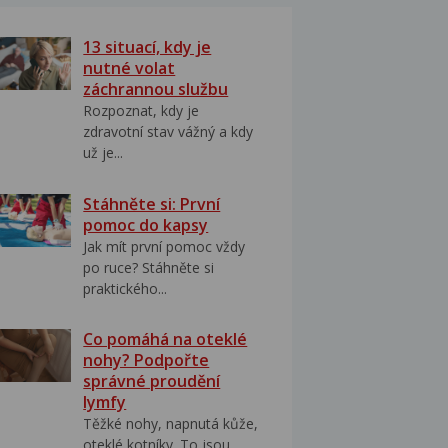
13 situací, kdy je
nutné volat
záchrannou službu
Rozpoznat, kdy je
zdravotní stav vážný a kdy
už je...
Stáhněte si: První
pomoc do kapsy
Jak mít první pomoc vždy
po ruce? Stáhněte si
praktického...
Co pomáhá na oteklé
nohy? Podpořte
správné proudění
lymfy
Těžké nohy, napnutá kůže,
oteklé kotníky. To jsou