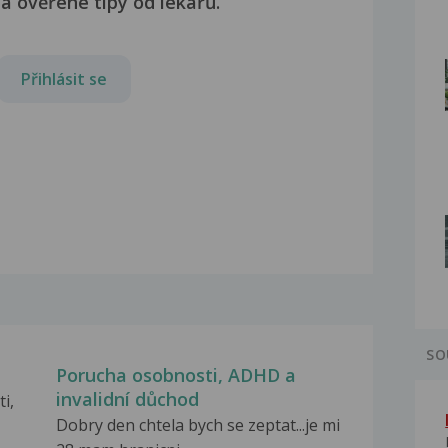
a ověřené tipy od lékařů.
Přihlásit se
SO
Porucha osobnosti, ADHD a
invalidní důchod
i,
Dobry den chtela bych se zeptat...je mi