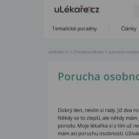
Tematické poradny
Články
uLékaře.cz
Poradna lékaře
porucha osobno
Porucha osobno
Dobrý den, nevím si rady. Již dva 
Někdy se to zlepší, ale někdy mám 
porodu. Moje lékařka si s tím už nev
mám asi poruchu osobnosti. Užívám 