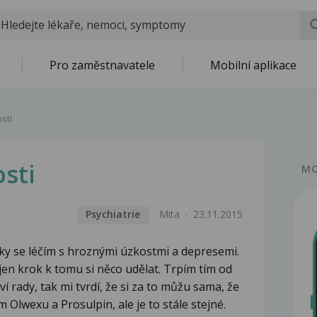
Pro zaměstnavatele
Mobilní aplikace
sti
sti
MO
Psychiatrie
Mita
23.11.2015
roky se léčím s hroznými úzkostmi a depresemi.
jen krok k tomu si něco udělat. Trpím tím od
í rady, tak mi tvrdí, že si za to můžu sama, že
Olwexu a Prosulpin, ale je to stále stejné.