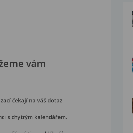
žeme vám
izací čekají na váš dotaz.
nci s chytrým kalendářem.