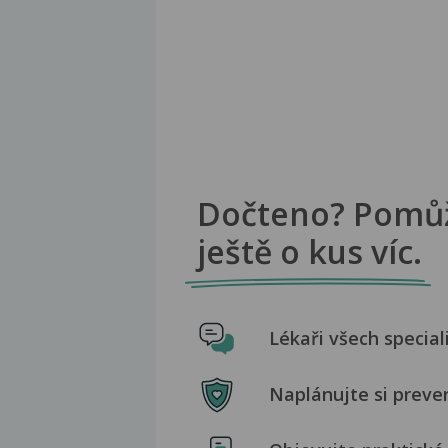
Dočteno? Pomů
ještě o kus víc.
Lékaři všech special
Naplánujte si preve