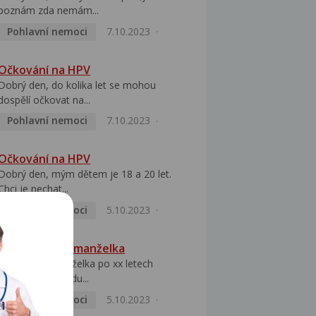
poznám zda nemám...
Pohlavní nemoci
7.10.2023
Očkování na HPV
Dobrý den, do kolika let se mohou
dospělí očkovat na...
Pohlavní nemoci
7.10.2023
Očkování na HPV
Dobrý den, mým dětem je 18 a 20 let.
Chci je nechat...
Pohlavní nemoci
5.10.2023
HPV pozitivní manželka
Dobrý den, manželka po xx letech
přivezla z Východu...
Pohlavní nemoci
5.10.2023