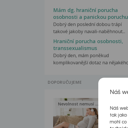
Mám dg. hraniční porucha
osobnosti a panickou poruchu
Dobrý den poslední dobou trápí
takové jakoby navali-naběhnout...
Hraniční porucha osobnosti,
transsexualismus
Dobrý den, mám poněkud
komplikovanější dotaz na nějakého.
DOPORUČUJEME
Náš we
Nevolnost nemusí být nutnou...
Jak 
Náš web
tak jako
mohl co