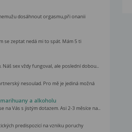
 nemužu dosáhnout orgasmu,při onanii
m se zeptat nedá mi to spát. Mám 5 ti
Náš sex vždy fungoval, ale poslední dobou...
rtnerský nesoulad. Pro mě je jediná možná
 marihuany a alkoholu
 na Vás s jistým dotazem. Asi 2-3 měsíce na...
tických predispozicí na vzniku poruchy