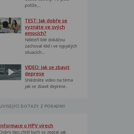
potíže,...
TEST: Jak dobře se
vyznáte ve svých
emocích?
Někteří lidé dokážou
zachovat klid i ve vypjatých
situacích....
VIDEO: Jak se zbavit
deprese
Shlédněte video na téma
jak se zbavit deprese..
UVISEJÍCÍ DOTAZY Z PORADNY
Informace o HPV virech
Dobrý den,chtěl bych se zeptat,jak