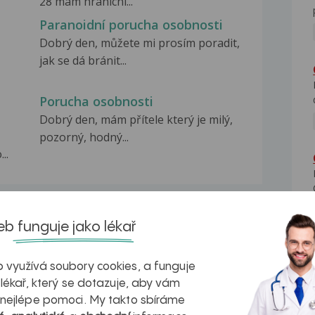
28 mam hranicni...
Paranoidní porucha osobnosti
Dobrý den, můžete mi prosím poradit,
jak se dá bránit...
Porucha osobnosti
Dobrý den, mám přítele který je milý,
pozorný, hodný...
..
b funguje jako lékař
na zdravá játra?
Myasthenia gravis – vše, co...
 využívá soubory cookies, a funguje
 lékař, který se dotazuje, aby vám
 nejlépe pomoci. My takto sbíráme