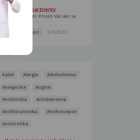
HPV typ 52 u partnerky
Dobrý deň prajem. Prosím Vás ako sa
dá vyliečiť vírus...
Pohlavní nemoci
5.10.2023
MOCI
Kašel
Alergie
Alkoholismus
Analgetika
Angína
Antibiotika
Antidepresiva
Antihistaminika
Antikoncepce
Antivirotika