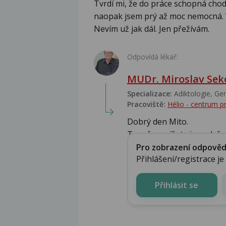
Tvrdí mi, že do práce schopná chodi
naopak jsem prý až moc nemocná. V
Nevím už jak dál. Jen přežívám.
Odpovídá lékař:
MUDr. Miroslav Sek
Specializace:
Adiktologie, Ger
Pracoviště:
Hélio - centrum p
Dobrý den Mito.
To o čem píšete jsou dvě ro
Pro zobrazení odpovědi 
Přihlášení/registrace j
Přihlásit se