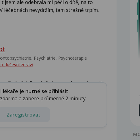
t jsem ale odebrala mi péči o dítě, na to
 léčebnách nevydržím, tam strašně trpím.
ot
ontopsychiatrie, Psychiatrie, Psychoterapie
ro duševní zdraví
zdílné věci. První věc je porucha osobnosti. ...
lékaře je nutné se přihlásit.
e zdarma a zabere průměrně 2 minuty.
Zaregistrovat
MO