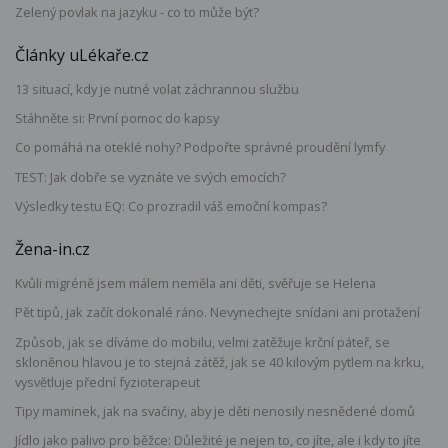
Zelený povlak na jazyku - co to může být?
Články uLékaře.cz
13 situací, kdy je nutné volat záchrannou službu
Stáhněte si: První pomoc do kapsy
Co pomáhá na oteklé nohy? Podpořte správné proudění lymfy
TEST: Jak dobře se vyznáte ve svých emocích?
Výsledky testu EQ: Co prozradil váš emoční kompas?
Žena-in.cz
Kvůli migréně jsem málem neměla ani děti, svěřuje se Helena
Pět tipů, jak začít dokonalé ráno. Nevynechejte snídani ani protažení
Způsob, jak se díváme do mobilu, velmi zatěžuje krční páteř, se
skloněnou hlavou je to stejná zátěž, jak se 40 kilovým pytlem na krku,
vysvětluje přední fyzioterapeut
Tipy maminek, jak na svačiny, aby je děti nenosily nesnědené domů
Jídlo jako palivo pro běžce: Důležité je nejen to, co jíte, ale i kdy to jíte