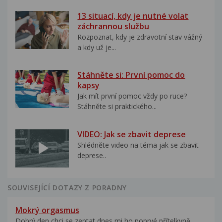
13 situací, kdy je nutné volat
záchrannou službu
Rozpoznat, kdy je zdravotní stav vážný
a kdy už je...
Stáhněte si: První pomoc do
kapsy
Jak mít první pomoc vždy po ruce?
Stáhněte si praktického...
VIDEO: Jak se zbavit deprese
Shlédněte video na téma jak se zbavit
deprese..
SOUVISEJÍCÍ DOTAZY Z PORADNY
Mokrý orgasmus
Dobrý den chci se zeptat dnes mi ho poprvé přítelkyně...