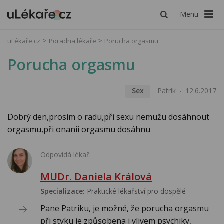
Menu
uLékaře.cz
Poradna lékaře
Porucha orgasmu
Porucha orgasmu
Sex
Patrik
12.6.2017
Dobrý den,prosím o radu,při sexu nemužu dosáhnout
orgasmu,při onanii orgasmu dosáhnu
Odpovídá lékař:
MUDr. Daniela Králová
Specializace:
Praktické lékařství pro dospělé
Pane Patriku, je možné, že porucha orgasmu
při styku je způsobena i vlivem psychiky,