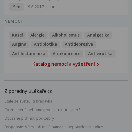
Sex
9.6.2017
Jan
NEMOCI
Kašel
Alergie
Alkoholismus
Analgetika
Angína
Antibiotika
Antidepresiva
Antihistaminika
Antikoncepce
Antivirotika
Katalog nemocí a vyšetření
Z poradny uLékaře.cz
Stále se zvětšující bradavka
Co znamená nehomogenní struktura jater?
Občasné píchnutí pod žebry
Dyspepsie: Větry i při malé námaze, nepravidelná stolice