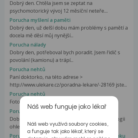
Dobrý den. Chtěla jsem se zeptat na
psychomotorický vývoj 12 měsíční neteře....
Porucha myšlení a paměti
Dobrý den, už delší dobu mám problémy s pamětí a
docela mě děsí můj nynější...
Porucha nálady
Dobry den, potřeboval bych poradit. Jsem řidič s
povolání (kamionu) a trápí...
Porucha nehtů
Paní doktorko, na této adrese >
http://www.ulekare.cz/poradna-lekare/-28169 jste...
Porucha nehtů
Fotografii zkouším poslat opětovně...
Náš web funguje jako lékař
Porucha nervového přenosu
Dobrý den, dnes proběhlo vyšetření na neurologii
Náš web využívá soubory cookies,
ohledně očí. Čekáme na konzultaci...
a funguje tak jako lékař, který se
Porucha nervového zakončení na děložním čípku