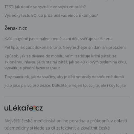
TEST: Jak dobře se vyznáte ve svých emocích?
Výsledky testu EQ: Co prozradil váš emoční kompas?
Žena-in.cz
Kvůli migréně jsem málem neměla ani děti, svěřuje se Helena
Pět tipů, jak začít dokonalé ráno. Nevynechejte snídani ani protažení
Způsob, jak se díváme do mobilu, velmi zatěžuje krční páteř, se
skloněnou hlavou je to stejná zátěž, jak se 40 kilovým pytlem na krku,
vysvětluje přední fyzioterapeut
Tipy maminek, jak na svačiny, aby je děti nenosily nesnědené domů
Jídlo jako palivo pro běžce: Důležité je nejen to, co jíte, ale i kdy to jíte
Největší česká medicínská online poradna a průkopník v oblasti
telemedicíny si klade za cíl zefektivnit a zkvalitnit české