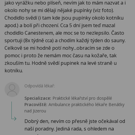
jako vyrážku nebo plíseň, nevím jak to mám nazvat a i
okolo nohy se mi dělaji nějaké pupínky (viz foto).
Chodidlo svědí (i tam kde jsou pupínky okolo kotníku
apod.) a bolí při chození. Cca 5 dní jsem teď mazal
chodidlo Canestenem, ale moc se to nezlepsilo. Často
sportuji (8x týdně cca) a chodím každý týden do sauny.
Celkově se mi hodně potí nohy...obracím se zde o
pomoc i proto že nemám moc času na kožaře, tak
zkouším tu. Hodně svědí pupinek na levé straně u
kotníku.
Odpovídá lékař:
Specializace:
Praktické lékařství pro dospělé
Pracoviště:
Ambulance praktického lékaře Benátky
nad Jizerou
Dobrý den, nevím co přesně jste očekával od
naší poradny. Jediná rada, s ohledem na