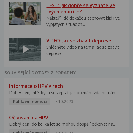
TEST: Jak dobře se vyznáte ve
svých emocích?
Někteří lidé dokážou zachovat klid i ve
vypjatých situacích....
VIDEO: Jak se zbavit deprese
Shlédněte video na téma jak se zbavit
deprese..
SOUVISEJÍCÍ DOTAZY Z PORADNY
Informace o HPV virech
Dobrý den,chtěl bych se zeptat,jak poznám zda nemám...
Pohlavní nemoci
7.10.2023
Očkování na HPV
Dobrý den, do kolika let se mohou dospělí očkovat na...
Pohlavní nemoci
7.10.2023