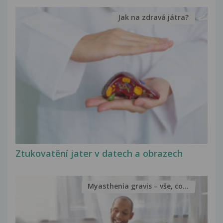
Jak na zdravá játra?
Ztukovatění jater v datech a obrazech
Myasthenia gravis – vše, co...