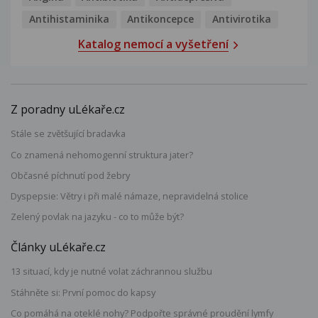
Antihistaminika
Antikoncepce
Antivirotika
Katalog nemocí a vyšetření
Z poradny uLékaře.cz
Stále se zvětšující bradavka
Co znamená nehomogenní struktura jater?
Občasné píchnutí pod žebry
Dyspepsie: Větry i při malé námaze, nepravidelná stolice
Zelený povlak na jazyku - co to může být?
Články uLékaře.cz
13 situací, kdy je nutné volat záchrannou službu
Stáhněte si: První pomoc do kapsy
Co pomáhá na oteklé nohy? Podpořte správné proudění lymfy