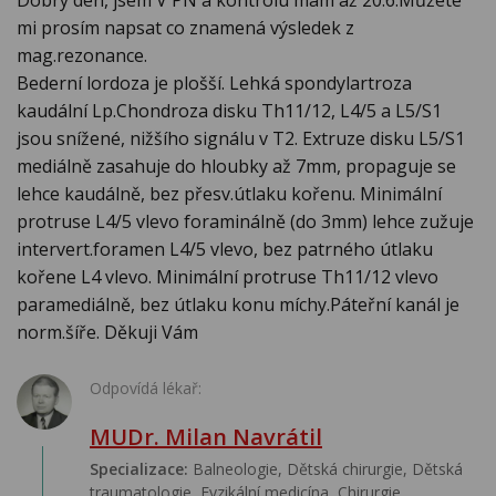
Dobrý den, jsem V PN a kontrolu mám až 20.6.Můžete
mi prosím napsat co znamená výsledek z
mag.rezonance.
Bederní lordoza je plošší. Lehká spondylartroza
kaudální Lp.Chondroza disku Th11/12, L4/5 a L5/S1
jsou snížené, nižšího signálu v T2. Extruze disku L5/S1
mediálně zasahuje do hloubky až 7mm, propaguje se
lehce kaudálně, bez přesv.útlaku kořenu. Minimální
protruse L4/5 vlevo foraminálně (do 3mm) lehce zužuje
intervert.foramen L4/5 vlevo, bez patrného útlaku
kořene L4 vlevo. Minimální protruse Th11/12 vlevo
paramediálně, bez útlaku konu míchy.Páteřní kanál je
norm.šíře. Děkuji Vám
Odpovídá lékař:
MUDr. Milan Navrátil
Specializace:
Balneologie, Dětská chirurgie, Dětská
traumatologie, Fyzikální medicína, Chirurgie,