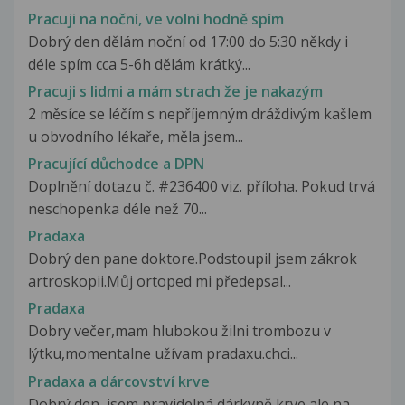
Pracuji na noční, ve volni hodně spím
Dobrý den dělám noční od 17:00 do 5:30 někdy i
déle spím cca 5-6h dělám krátký...
Pracuji s lidmi a mám strach že je nakazým
2 měsíce se léčím s nepříjemným dráždivým kašlem
u obvodního lékaře, měla jsem...
Pracující důchodce a DPN
Doplnění dotazu č. #236400 viz. příloha. Pokud trvá
neschopenka déle než 70...
Pradaxa
Dobrý den pane doktore.Podstoupil jsem zákrok
artroskopii.Můj ortoped mi předepsal...
Pradaxa
Dobry večer,mam hlubokou žilni trombozu v
lýtku,momentalne užívam pradaxu.chci...
Pradaxa a dárcovství krve
Dobrý den, jsem pravidelná dárkyně krve ale na