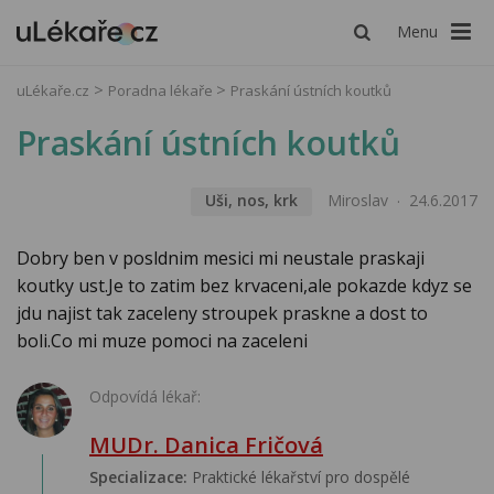
Menu
uLékaře.cz
Poradna lékaře
Praskání ústních koutků
Praskání ústních koutků
Uši, nos, krk
Miroslav
24.6.2017
Dobry ben v posldnim mesici mi neustale praskaji
koutky ust.Je to zatim bez krvaceni,ale pokazde kdyz se
jdu najist tak zaceleny stroupek praskne a dost to
boli.Co mi muze pomoci na zaceleni
Odpovídá lékař:
MUDr. Danica Fričová
Specializace:
Praktické lékařství pro dospělé