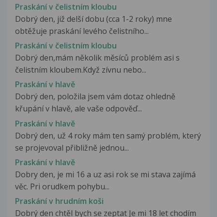
Praskání v čelistním kloubu
Dobrý den, již delší dobu (cca 1-2 roky) mne
obtěžuje praskání levého čelistního...
Praskání v čelistním kloubu
Dobrý den,mám několik měsíců problém asi s
čelistním kloubem.Když zívnu nebo...
Praskání v hlavě
Dobrý den, položila jsem vám dotaz ohledně
křupání v hlavě, ale vaše odpověď...
Praskání v hlavě
Dobrý den, už 4 roky mám ten samý problém, který
se projevoval přibližně jednou...
Praskání v hlavě
Dobry den, je mi 16 a uz asi rok se mi stava zajímá
věc. Pri orudkem pohybu...
Praskání v hrudním koši
Dobrý den chtěl bych se zeptat Je mi 18 let chodím