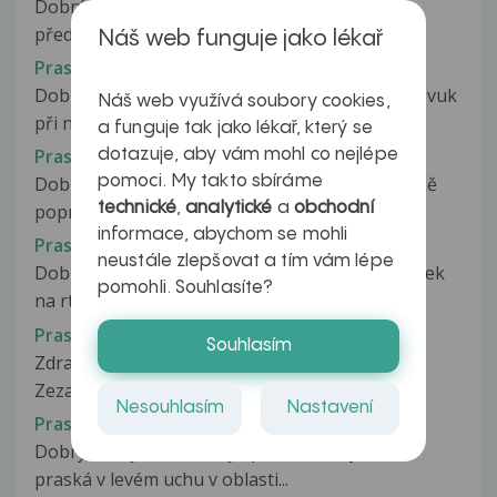
Dobrý den, při každém močení si stahuji
předkožku, kde po obvodu vznikly prasklinky...
Náš web funguje jako lékař
Praskání při nádechu
Dobrý den, asi měsíc mne trápí tichý praskavý zvuk
Náš web využívá soubory cookies,
při nádechu, nachlazený nejsem....
a funguje tak jako lékař, který se
Praskání rtů
dotazuje, aby vám mohl co nejlépe
pomoci. My takto sbíráme
Dobrý den, potřebovala bych se poradit ohledně
technické
,
analytické
a
obchodní
popraskaných rtů. Je mi 25 let,...
informace, abychom se mohli
Praskání ústního koutku a poševní stěny
neustále zlepšovat a tím vám lépe
Dobry den, asi 4 tydny mi neustale praska koutek
pomohli. Souhlasíte?
na rtu a v posevnim vchodu...
Praskání uzdičky
Souhlasím
Zdravím poslední dobou mám takový problém.
Zezačátku to začlo menším zúžením...
Nesouhlasím
Nastavení
Praskání v bubínku
Dobrý den, je mi 44 let, již přibližně 6 týdnů mi
praská v levém uchu v oblasti...