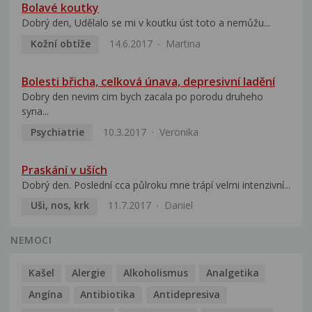
Bolavé koutky
Dobrý den, Udělalo se mi v koutku úst toto a nemůžu...
Kožní obtíže
14.6.2017
Martina
Bolesti břicha, celková únava, depresivní ladění
Dobry den nevim cim bych zacala po porodu druheho
syna...
Psychiatrie
10.3.2017
Veronika
Praskání v uších
Dobrý den. Poslední cca půlroku mne trápí velmi intenzivní...
Uši, nos, krk
11.7.2017
Daniel
NEMOCI
Kašel
Alergie
Alkoholismus
Analgetika
Angína
Antibiotika
Antidepresiva