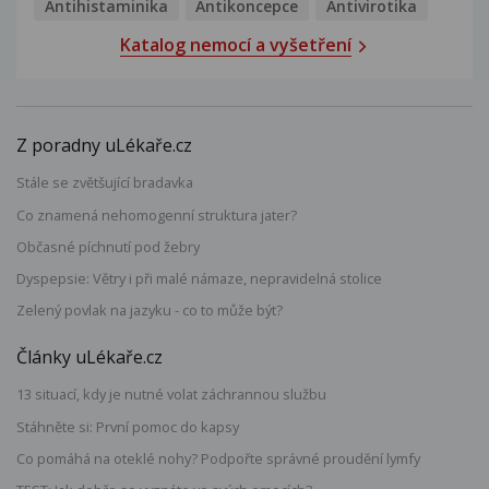
Antihistaminika
Antikoncepce
Antivirotika
Katalog nemocí a vyšetření
Z poradny uLékaře.cz
Stále se zvětšující bradavka
Co znamená nehomogenní struktura jater?
Občasné píchnutí pod žebry
Dyspepsie: Větry i při malé námaze, nepravidelná stolice
Zelený povlak na jazyku - co to může být?
Články uLékaře.cz
13 situací, kdy je nutné volat záchrannou službu
Stáhněte si: První pomoc do kapsy
Co pomáhá na oteklé nohy? Podpořte správné proudění lymfy