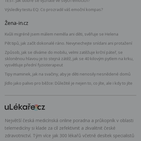
TEST: Jak dobře se vyznáte ve svých emocích?
Výsledky testu EQ: Co prozradil váš emoční kompas?
Žena-in.cz
Kvůli migréně jsem málem neměla ani děti, svěřuje se Helena
Pět tipů, jak začít dokonalé ráno. Nevynechejte snídani ani protažení
Způsob, jak se díváme do mobilu, velmi zatěžuje krční páteř, se
skloněnou hlavou je to stejná zátěž, jak se 40 kilovým pytlem na krku,
vysvětluje přední fyzioterapeut
Tipy maminek, jak na svačiny, aby je děti nenosily nesnědené domů
Jídlo jako palivo pro běžce: Důležité je nejen to, co jíte, ale i kdy to jíte
Největší česká medicínská online poradna a průkopník v oblasti
telemedicíny si klade za cíl zefektivnit a zkvalitnit české
zdravotnictví. Tým více jak 300 lékařů včetně desítek specialistů