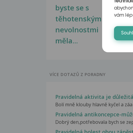
technick
byste se s
jate
abychom
vám lép
těhotenskými
obr
nevolnostmi
Souh
měla...
VÍCE DOTAZŮ Z PORADNY
Pravidelná aktivita je důležit
Bolí mně klouby hlavně kyčel a záa 
Pravidelná antikoncepce-můž
Dobrý den,potřebovala bych se zept
Pravidelná bolest obou zápěst