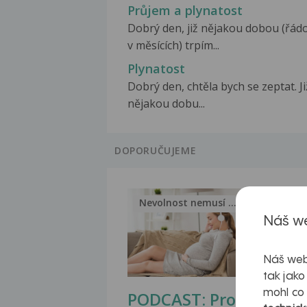
Průjem a plynatost
Dobrý den, již nějakou dobou (řád
v měsících) trpím...
Plynatost
Dobrý den, chtěla bych se zeptat. Ji
nějakou dobu...
DOPORUČUJEME
Nevolnost nemusí být nutnou...
Jak 
Náš we
Náš web
tak jako
mohl co
PODCAST: Proč
Ztu