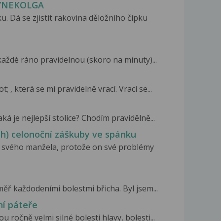
YNEKOLGA
. Dá se zjistit rakovina děložního čípku
každé ráno pravidelnou (skoro na minuty)...
, která se mi pravidelně vrací. Vrací se...
ká je nejlepší stolice? Chodím pravidělně...
ch) celonoční záškuby ve spánku
a svého manžela, protože on své problémy
ěř každodeními bolestmi břicha. Byl jsem...
ní páteře
u ročně velmi silné bolesti hlavy, bolesti...