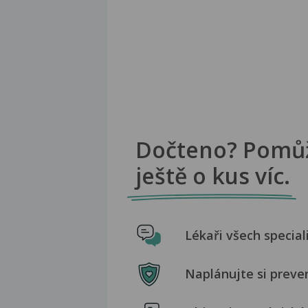
Dočteno? Pomů
ještě o kus víc.
Lékaři všech special
Naplánujte si preve