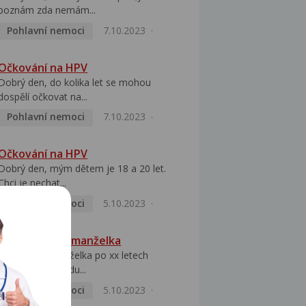
poznám zda nemám...
Pohlavní nemoci
7.10.2023
Očkování na HPV
Dobrý den, do kolika let se mohou
dospělí očkovat na...
Pohlavní nemoci
7.10.2023
Očkování na HPV
Dobrý den, mým dětem je 18 a 20 let.
Chci je nechat...
Pohlavní nemoci
5.10.2023
HPV pozitivní manželka
Dobrý den, manželka po xx letech
přivezla z Východu...
Pohlavní nemoci
5.10.2023