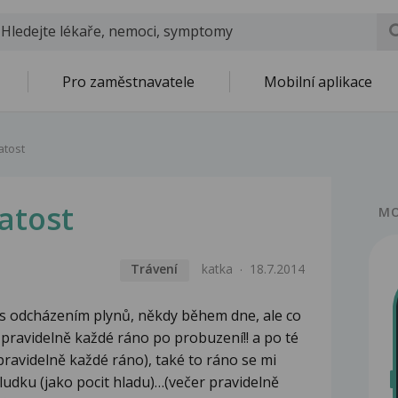
Pro zaměstnavatele
Mobilní aplikace
atost
atost
MO
Trávení
katka
18.7.2014
s odcházením plynů, někdy během dne, ale co
 pravidelně každé ráno po probuzení!! a po té
pravidelně každé ráno), také to ráno se mi
ludku (jako pocit hladu)…(večer pravidelně