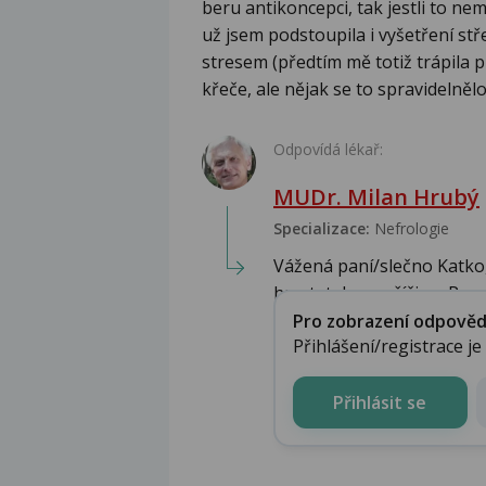
beru antikoncepci, tak jestli to ne
už jsem podstoupila i vyšetření stře
stresem (předtím mě totiž trápila
křeče, ale nějak se to spravidelnělo
Odpovídá lékař:
MUDr. Milan Hrubý
Specializace:
Nefrologie
Vážená paní/slečno Katko,
hmatatelnou příčinu. P...
Pro zobrazení odpovědi 
Přihlášení/registrace j
Přihlásit se