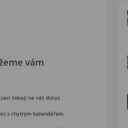
žeme vám
izací čekají na váš dotaz.
nci s chytrým kalendářem.