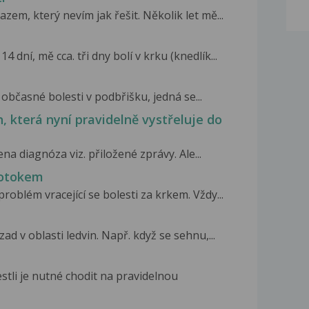
zem, který nevím jak řešit. Několik let mě...
 dní, mě cca. tři dny bolí v krku (knedlík...
občasné bolesti v podbřišku, jedná se...
, která nyní pravidelně vystřeluje do
a diagnóza viz. přiložené zprávy. Ale...
 otokem
roblém vracející se bolesti za krkem. Vždy...
d v oblasti ledvin. Např. když se sehnu,...
estli je nutné chodit na pravidelnou