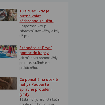
13 situací, kdy je
nutné volat
záchrannou službu
Rozpoznat, kdy je
zdravotní stav vážný a kdy
už je...
Stáhněte si: První
pomoc do kapsy
Jak mít první pomoc vždy
po ruce? Stáhněte si
praktického...
Co pomáhá na oteklé
nohy? Podpořte
správné proudění
lymfy
Těžké nohy, napnutá kůže,
oteklé kotníky. To jsou