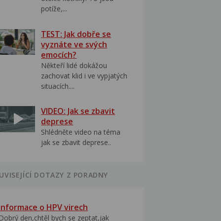
potíže,...
TEST: Jak dobře se
vyznáte ve svých
emocích?
Někteří lidé dokážou
zachovat klid i ve vypjatých
situacích....
VIDEO: Jak se zbavit
deprese
Shlédněte video na téma
jak se zbavit deprese..
UVISEJÍCÍ DOTAZY Z PORADNY
Informace o HPV virech
Dobrý den,chtěl bych se zeptat,jak