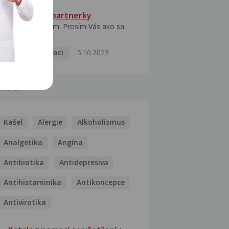
HPV typ 52 u partnerky
Dobrý deň prajem. Prosím Vás ako sa
dá vyliečiť vírus...
Pohlavní nemoci
5.10.2023
MOCI
Kašel
Alergie
Alkoholismus
Analgetika
Angína
Antibiotika
Antidepresiva
Antihistaminika
Antikoncepce
Antivirotika