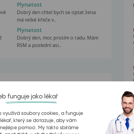
Plynatost
ově
Dobrý den chtel bych se optat žena
má velké křeče v...
Plynatost
ž
Dobrý den, moc prosím o radu. Mám
RSM a poslední asi...
na zdravá játra?
Myasthenia gravis – vše, co...
b funguje jako lékař
 využívá soubory cookies, a funguje
 lékař, který se dotazuje, aby vám
 nejlépe pomoci. My takto sbíráme
kovatění
Inovativní