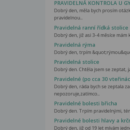
PRAVIDELNÁ KONTROLA U G
Dobrý den, měla bych prosím otázku
pravidelnou...
Pravidelná ranní řídká stolice
Dobrý den, již asi 3-4 měsíce mám 
Pravidelná rýma
Dobrý den, trpím &quot;rýmou&quot; 
Pravidelná stolice
Dobrý den. Chtěla jsem se zeptat, ja
Pravidelné (po cca 30 vteřiná
Dobrý den, ráda bych se zeptala z
nepozoruje,zatímco...
Pravidelné bolesti břicha
Dobrý den. Trpím pravidelnými, tém
Pravidelné bolesti hlavy a krč
Dobrý den, již od 19 let mívám jedno