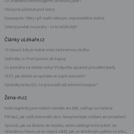
Co znamená nehomogenní struktura jater?
Občasné píchnutí pod žebry
Dyspepsie: Větry i při malé námaze, nepravidelná stolice
Zelený povlak na jazyku - co to může být?
Články uLékaře.cz
13 situací, kdy je nutné volat záchrannou službu
Stáhněte si: První pomoc do kapsy
Co pomáhá na oteklé nohy? Podpořte správné proudění lymfy
TEST: Jak dobře se vyznáte ve svých emocích?
Výsledky testu EQ: Co prozradil váš emoční kompas?
Žena-in.cz
Kvůli migréně jsem málem neměla ani děti, svěřuje se Helena
Pět tipů, jak začít dokonalé ráno. Nevynechejte snídani ani protažení
Způsob, jak se díváme do mobilu, velmi zatěžuje krční páteř, se
skloněnou hlavou je to stejná zátěž, jak se 40 kilovým pytlem na krku,