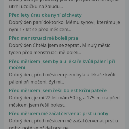
utrhl uzdičku na žaludu....
Před lety úraz oka nyní záchvaty
Dobrý den paní doktorko. Mému synovi, kterému je
nyní 17 let se před měsícem...
Před menstruaci mě boleli prsa
Dobrý den Chtěla jsem se zeptat . Minulý měsíc
týden před menstruaci mě boleli...
Před měsícem jsem byla u lékaře kvůli pálení při
močení
Dobrý den, před měsícem jsem byla u lékaře kvůli
pálení při močení. Byl mi...
Před měsícem jsem řešil bolest krční páteře
Dobrý den, je mi 22 let mám 50 kg a 175cm cca před
měsícem jsem řešil bolest...
Před měsícem mě začal červenat prst u nohy
Dobrý den, před měsícem mě začal červenat prst u
nohy, poté se přidal prst na...