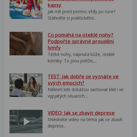
kapsy
Jak mít první pomoc vždy po ruce?
Stáhněte si praktického...
Co pomáhá na oteklé nohy?
Podpořte správné proudění
lymfy
Těžké nohy, napnutá kůže, oteklé
kotníky. To jsou potíže,...
TEST: Jak dobře se vyznáte ve
svých emocích?
Někteří lidé dokážou zachovat klid i ve
vypjatých situacích....
VIDEO: Jak se zbavit deprese
Shlédněte video na téma jak se zbavit
deprese..