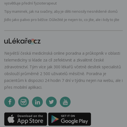
vysvětluje přední fyzioterapeut
Tipy maminek, jak na svačiny, aby je děti nenosily nesnědené domů
Jídlo jako palivo pro běžce: Důležité je nejen to, co jíte, ale i kdy to jíte
Největší česká medicínská online poradna a průkopník v oblasti
telemedicíny si klade za cíl zefektivnit a zkvalitnit české
zdravotnictví. Tým více jak 300 lékařů včetně desítek specialistů
obslouží průměrně 2 500 uživatelů měsíčně. Poradna je
pacientům k dispozici 24 hodin 7 dní v týdnu nejen na webu, ale i
přes mobilní aplikaci.