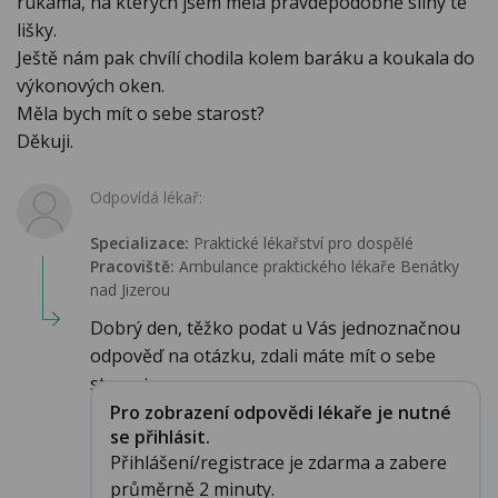
rukama, na kterých jsem měla pravděpodobně sliny té
lišky.
Ještě nám pak chvílí chodila kolem baráku a koukala do
výkonových oken.
Měla bych mít o sebe starost?
Děkuji.
Odpovídá lékař:
Specializace:
Praktické lékařství pro dospělé
Pracoviště:
Ambulance praktického lékaře Benátky
nad Jizerou
Dobrý den, těžko podat u Vás jednoznačnou
odpověď na otázku, zdali máte mít o sebe
starost...
Pro zobrazení odpovědi lékaře je nutné
se přihlásit.
Přihlášení/registrace je zdarma a zabere
průměrně 2 minuty.