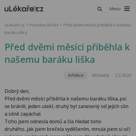
Menu
uLékaře.cz
Poradna lékaře
Před dvěmi měsíci přiběhla k našemu
baráku liška
Před dvěmi měsíci přiběhla k
našemu baráku liška
Infekce
Michaela
3.2.2020
Dobrý den,
Před dvěmi měsíci přiběhla k našemu baráku liška..psi
se bránili, jeden utekl, druhý byl zanesený od jejích slin
a silně zapáchal.
Toho jsem odnesla domů a šla hledat toho
druhého...jak jsem brečela vyděšením, mnula jsem si oči