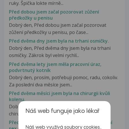
ruky. Špička lokte mírně...
Před dobou jsem začal pozorovat zůžení
předkožky u penisu
Dobrý den, Před dobou jsem začal pozorovat
zůžení předkožky u penisu, po čase...
Před dvěma dny jsem byla na trhani osmičky.
Dobrý den, Před dvěma dny jsem byla na trhani
osmičky. Zákrok byl velmi rychlí...
Před dvěma lety jsem měla pracovní úraz,
podvrtnutý kotník
Dobrý den, prosím, potřebuji pomoc, radu, cokoliv.
Za poslední dva měsíce jsem...
Před dvěma měsíci jsem byla na chirurgii kvůli
kolenu.
Dobrý den, před dvěma měsíci jsem byla na
Náš web funguje jako lékař
chirurgii kvůli kolenu. Na rentgenu...
Před dvěma měsíci jsem měl nechráněný orální
Náš web využívá soubory cookies,
sex s prostitutkou