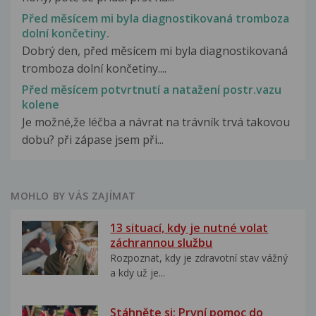
Před měsícem mi byla diagnostikovaná tromboza
dolní končetiny.
Dobrý den, před měsícem mi byla diagnostikovaná
tromboza dolní končetiny....
Před měsícem potvrtnutí a natažení postr.vazu
kolene
Je možné,že léčba a návrat na trávník trvá takovou
dobu? při zápase jsem při...
MOHLO BY VÁS ZAJÍMAT
13 situací, kdy je nutné volat
záchrannou službu
Rozpoznat, kdy je zdravotní stav vážný
a kdy už je...
Stáhněte si: První pomoc do