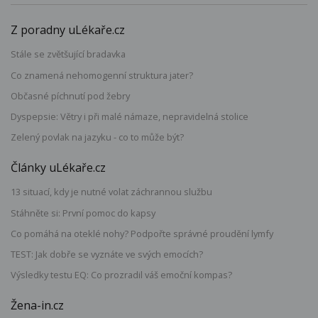
Z poradny uLékaře.cz
Stále se zvětšující bradavka
Co znamená nehomogenní struktura jater?
Občasné píchnutí pod žebry
Dyspepsie: Větry i při malé námaze, nepravidelná stolice
Zelený povlak na jazyku - co to může být?
Články uLékaře.cz
13 situací, kdy je nutné volat záchrannou službu
Stáhněte si: První pomoc do kapsy
Co pomáhá na oteklé nohy? Podpořte správné proudění lymfy
TEST: Jak dobře se vyznáte ve svých emocích?
Výsledky testu EQ: Co prozradil váš emoční kompas?
Žena-in.cz