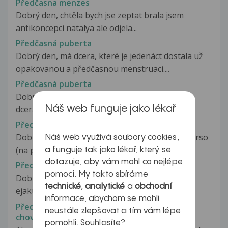
Předčasna menzes
Dobrý den, chtěla bych jse zeptat brala jsem
antikoncepci natalya ale odjela...
Předčasná puberta
Dobrý den, má dcera, které je jedenáct dostala už
opakovanou a předčasnou menstruaci....
Předčasná puberta
Dobrý den, chci se zeptat, jestli je normální, že
Náš web funguje jako lékař
dcera, které je 5 let,je ochlupená...
Předčasná puberta
Dobrý den, mojí 8-leté dceři začíná růst jedno prso
Náš web využívá soubory cookies,
(na pohled zvětšená bradavka...
a funguje tak jako lékař, který se
dotazuje, aby vám mohl co nejlépe
Předčasná/Rychlá ejakuace
pomoci. My takto sbíráme
Dobrý den... Mám problem s předčanou
technické
,
analytické
a
obchodní
ejakuací,masturbace mi vydrží tak cca...
informace, abychom se mohli
Předčasné dospívání a jeho vliv na následné
neustále zlepšovat a tím vám lépe
chování
pomohli. Souhlasíte?