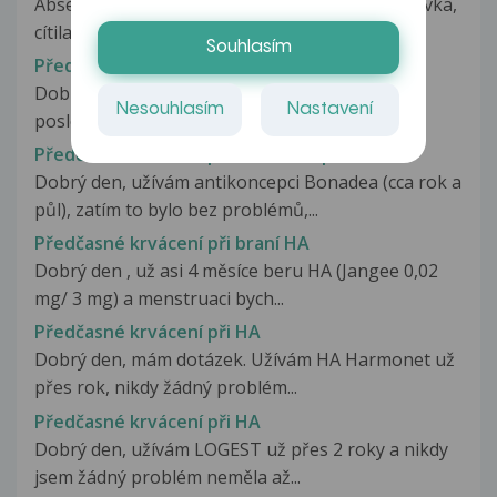
Absence puberty - Když jsem byla dítě a poté dívka,
cítila jsem se hodně moc...
Souhlasím
Předčasné krvácení po vysazení HA
Dobrý den, brala jsem od 19ti let do 27ti let HA,
Nesouhlasím
Nastavení
poslední roky Yadine, nyní...
Předčasné krvácení při antikoncepci
Dobrý den, užívám antikoncepci Bonadea (cca rok a
půl), zatím to bylo bez problémů,...
Předčasné krvácení při braní HA
Dobrý den , už asi 4 měsíce beru HA (Jangee 0,02
mg/ 3 mg) a menstruaci bych...
Předčasné krvácení při HA
Dobrý den, mám dotázek. Užívám HA Harmonet už
přes rok, nikdy žádný problém...
Předčasné krvácení při HA
Dobrý den, užívám LOGEST už přes 2 roky a nikdy
jsem žádný problém neměla až...