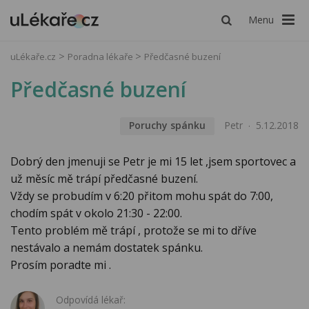
Menu
uLékaře.cz
Poradna lékaře
Předčasné buzení
Předčasné buzení
Poruchy spánku
Petr
5.12.2018
Dobrý den jmenuji se Petr je mi 15 let ,jsem sportovec a
už měsíc mě trápí předčasné buzení.
Vždy se probudím v 6:20 přitom mohu spát do 7:00,
chodím spát v okolo 21:30 - 22:00.
Tento problém mě trápí , protože se mi to dříve
nestávalo a nemám dostatek spánku.
Prosím poradte mi .
Odpovídá lékař: