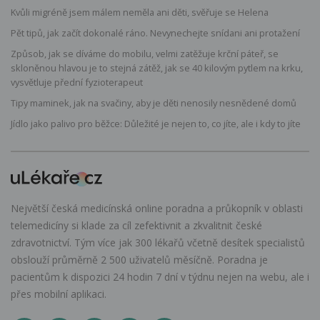
Kvůli migréně jsem málem neměla ani děti, svěřuje se Helena
Pět tipů, jak začít dokonalé ráno. Nevynechejte snídani ani protažení
Způsob, jak se díváme do mobilu, velmi zatěžuje krční páteř, se
skloněnou hlavou je to stejná zátěž, jak se 40 kilovým pytlem na krku,
vysvětluje přední fyzioterapeut
Tipy maminek, jak na svačiny, aby je děti nenosily nesnědené domů
Jídlo jako palivo pro běžce: Důležité je nejen to, co jíte, ale i kdy to jíte
Největší česká medicínská online poradna a průkopník v oblasti
telemedicíny si klade za cíl zefektivnit a zkvalitnit české
zdravotnictví. Tým více jak 300 lékařů včetně desítek specialistů
obslouží průměrně 2 500 uživatelů měsíčně. Poradna je
pacientům k dispozici 24 hodin 7 dní v týdnu nejen na webu, ale i
přes mobilní aplikaci.