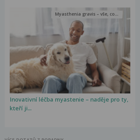
Myasthenia gravis – vše, co...
Inovativní léčba myastenie – naděje pro ty,
kteří ji...
VÍCE DOTAZŮ Z PORADNY