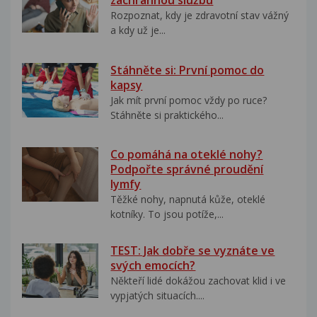
záchrannou službu
Rozpoznat, kdy je zdravotní stav vážný
a kdy už je...
Stáhněte si: První pomoc do
kapsy
Jak mít první pomoc vždy po ruce?
Stáhněte si praktického...
Co pomáhá na oteklé nohy?
Podpořte správné proudění
lymfy
Těžké nohy, napnutá kůže, oteklé
kotníky. To jsou potíže,...
TEST: Jak dobře se vyznáte ve
svých emocích?
Někteří lidé dokážou zachovat klid i ve
vypjatých situacích....