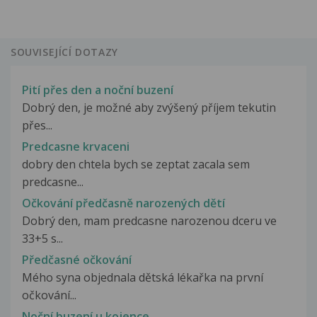
SOUVISEJÍCÍ DOTAZY
Pití přes den a noční buzení
Dobrý den, je možné aby zvýšený příjem tekutin
přes...
Predcasne krvaceni
dobry den chtela bych se zeptat zacala sem
predcasne...
Očkování předčasně narozených dětí
Dobrý den, mam predcasne narozenou dceru ve
33+5 s...
Předčasné očkování
Mého syna objednala dětská lékařka na první
očkování...
Noční buzení u kojence