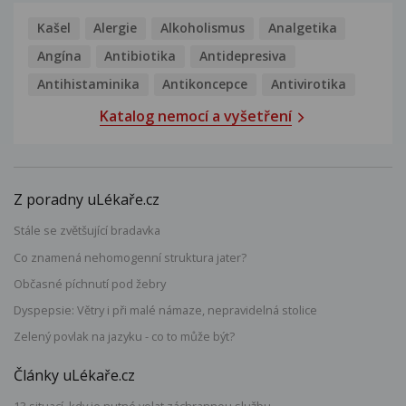
Kašel
Alergie
Alkoholismus
Analgetika
Angína
Antibiotika
Antidepresiva
Antihistaminika
Antikoncepce
Antivirotika
Katalog nemocí a vyšetření
Z poradny uLékaře.cz
Stále se zvětšující bradavka
Co znamená nehomogenní struktura jater?
Občasné píchnutí pod žebry
Dyspepsie: Větry i při malé námaze, nepravidelná stolice
Zelený povlak na jazyku - co to může být?
Články uLékaře.cz