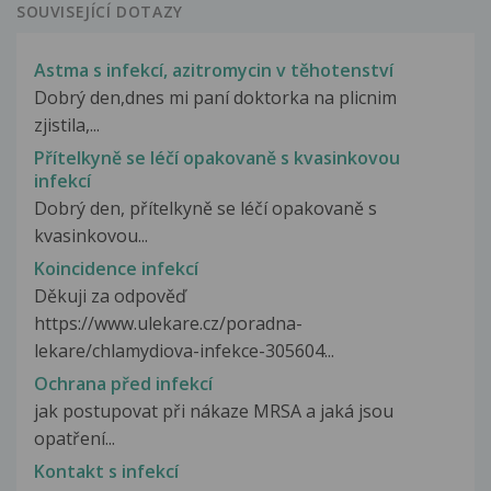
SOUVISEJÍCÍ DOTAZY
Astma s infekcí, azitromycin v těhotenství
Dobrý den,dnes mi paní doktorka na plicnim
zjistila,...
Přítelkyně se léčí opakovaně s kvasinkovou
infekcí
Dobrý den, přítelkyně se léčí opakovaně s
kvasinkovou...
Koincidence infekcí
Děkuji za odpověď
https://www.ulekare.cz/poradna-
lekare/chlamydiova-infekce-305604...
Ochrana před infekcí
jak postupovat při nákaze MRSA a jaká jsou
opatření...
Kontakt s infekcí