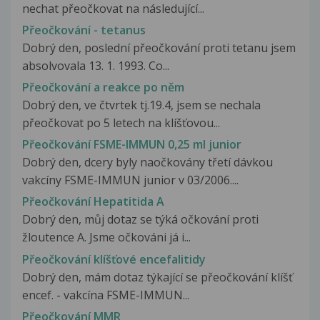
nechat přeočkovat na následující...
Přeočkování - tetanus
Dobrý den, poslední přeočkování proti tetanu jsem
absolvovala 13. 1. 1993. Co...
Přeočkování a reakce po něm
Dobrý den, ve čtvrtek tj.19.4, jsem se nechala
přeočkovat po 5 letech na klíšťovou...
Přeočkování FSME-IMMUN 0,25 ml junior
Dobrý den, dcery byly naočkovány třetí dávkou
vakcíny FSME-IMMUN junior v 03/2006....
Přeočkování Hepatitida A
Dobrý den, můj dotaz se týká očkování proti
žloutence A. Jsme očkováni já i...
Přeočkování klíšťové encefalitidy
Dobrý den, mám dotaz týkající se přeočkování klíšť
encef. - vakcína FSME-IMMUN...
Přeočkování MMR