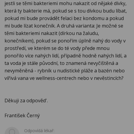
jestli se těmi bakteriemi mohu nakazit od nějaké dívky,
která ty bakterie má, pokud se s tou dívkou budu líbat,
pokud mi bude provádět felaci bez kondomu a pokud
mi bude lízat konečník. A druhá varianta: Je možné se
těmi bakteriemi nakazit (dírkou na žaludu,
konečníkem), pokud se ponořím úplně nahý do vody v
prostředí, ve kterém se do té vody přede mnou
ponořilo více nahých lidí, případně hodně nahých lidí, a
ta voda je stále původní, to znamená nevyčištěná a
nevyměněná - rybník u nudistické pláže a bazén nebo
vířivá vana ve wellness-centrech nebo v nevěstincích?
Děkuji za odpověd'.
František Černý
Odpovídá lékař: