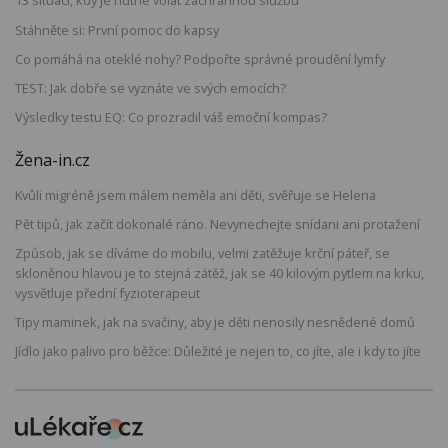
13 situací, kdy je nutné volat záchrannou službu
Stáhněte si: První pomoc do kapsy
Co pomáhá na oteklé nohy? Podpořte správné proudění lymfy
TEST: Jak dobře se vyznáte ve svých emocích?
Výsledky testu EQ: Co prozradil váš emoční kompas?
Žena-in.cz
Kvůli migréně jsem málem neměla ani děti, svěřuje se Helena
Pět tipů, jak začít dokonalé ráno. Nevynechejte snídani ani protažení
Způsob, jak se díváme do mobilu, velmi zatěžuje krční páteř, se
skloněnou hlavou je to stejná zátěž, jak se 40 kilovým pytlem na krku,
vysvětluje přední fyzioterapeut
Tipy maminek, jak na svačiny, aby je děti nenosily nesnědené domů
Jídlo jako palivo pro běžce: Důležité je nejen to, co jíte, ale i kdy to jíte