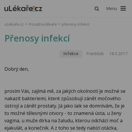
Menu
uLékaře.cz
Poradna lékaře
přenosy infekcí
Přenosy infekcí
Infekce
František
18.5.2017
Dobrý den,
prosím Vás, zajímá mě, za jakých okolností je možné se
nakazit bakteriemi, které způsobují zánět močového
ústrojí a zánět prostaty. Já jako laik se domnívám, že je
to možné tělesnými otvory - to znamená ústa, u ženy
vagina, u muže dírka na žaludu, kterou odchází moč a
ejakulát, a konečník. A z toho se tedy nabízí otázka,