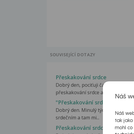
SOUVISEJÍCÍ DOTAZY
Přeskakování srdce
Dobrý den, pociťuji časté
přeskakování srdce a to hlavně...
Náš we
"Přeskakování srdce"
Dobrý den. Minulý týden jsem byla
Náš web
srdečním a tam mi...
tak jako
Přeskakování srdce
mohl co