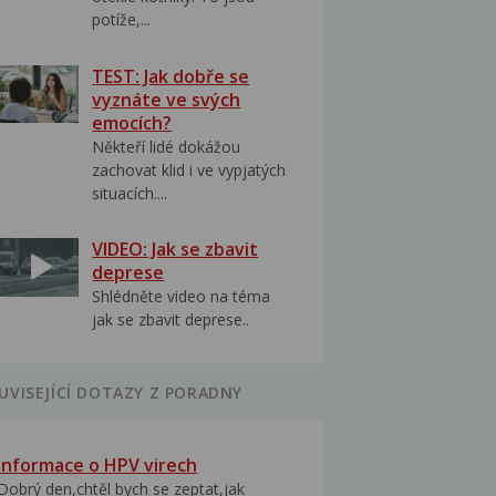
potíže,...
TEST: Jak dobře se
vyznáte ve svých
emocích?
Někteří lidé dokážou
zachovat klid i ve vypjatých
situacích....
VIDEO: Jak se zbavit
deprese
Shlédněte video na téma
jak se zbavit deprese..
UVISEJÍCÍ DOTAZY Z PORADNY
Informace o HPV virech
Dobrý den,chtěl bych se zeptat,jak