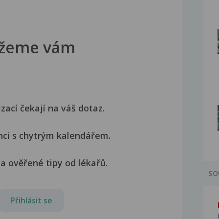
žeme vám
izací čekají na váš dotaz.
nci s chytrým kalendářem.
a ověřené tipy od lékařů.
SO
Přihlásit se