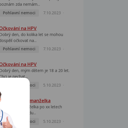
poznám zda nemám...
Pohlavní nemoci
7.10.2023
Očkování na HPV
Dobrý den, do kolika let se mohou
dospělí očkovat na...
Pohlavní nemoci
7.10.2023
Očkování na HPV
Dobrý den, mým dětem je 18 a 20 let.
Chci je nechat...
Pohlavní nemoci
5.10.2023
HPV pozitivní manželka
Dobrý den, manželka po xx letech
přivezla z Východu...
Pohlavní nemoci
5.10.2023