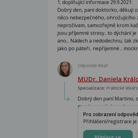
1. doplňující informace 29.9.2021:
Dobrý den, paní doktorko, děkuji za
něco nebezpečného, ohrožujícího zd
neprožívam, samozřejmě krom každo
jsou příjemné stresy.. to dýchání 
ano... Nádech a nedodechnu, tak z
jako po páteři.. nepříjemné .. mockrá
Odpovídá lékař:
MUDr. Daniela Král
Specializace:
Praktické lékařs
Dobrý den paní Martino, d
monitorace byly zachyceny
Pro zobrazení odpovědi 
Přihlášení/registrace j
Přihlásit se