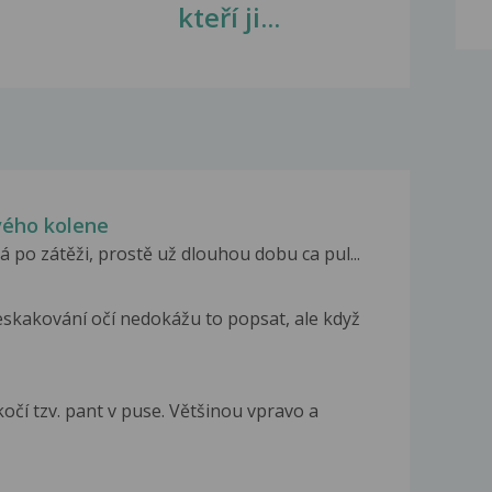
kteří ji...
vého kolene
 po zátěži, prostě už dlouhou dobu ca pul...
skakování očí nedokážu to popsat, ale když
očí tzv. pant v puse. Většinou vpravo a