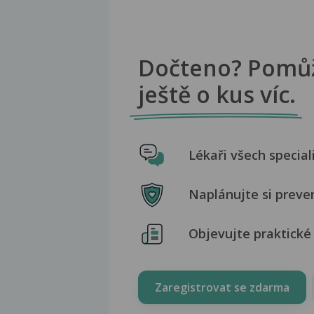
Dočteno? Pomů
ještě o kus víc.
Lékaři všech special
Naplánujte si preve
Objevujte praktické 
Zaregistrovat se zdarma