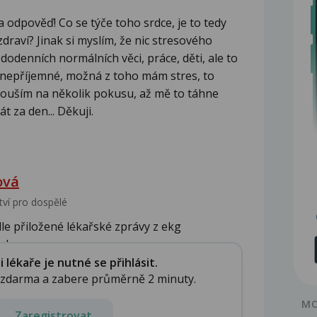
 odpověď! Co se týče toho srdce, je to tedy
raví? Jinak si myslím, že nic stresového
denních normálních věci, práce, děti, ale to
je nepříjemné, možná z toho mám stres, to
kouším na několik pokusu, až mě to táhne
t za den... Děkuji.
ová
tví pro dospělé
le přiložené lékařské zprávy z ekg
 komor...
lékaře je nutné se přihlásit.
e zdarma a zabere průměrně 2 minuty.
MO
Zaregistrovat