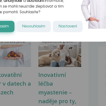
Dobrý den mám 17 a chtěl bych se
é
,
analytické
a
obchodní
informace,
zeptat mám částe preskakovani...
 se mohli neustále zlepšovat a tím
e pomohli. Souhlasíte?
lasím
Nesouhlasím
Nastavení
NE
na zdravá játra?
Myasthenia gravis – vše, co...
kovatění
Inovativní
r v datech a
léčba
azech
myastenie –
naděje pro ty,