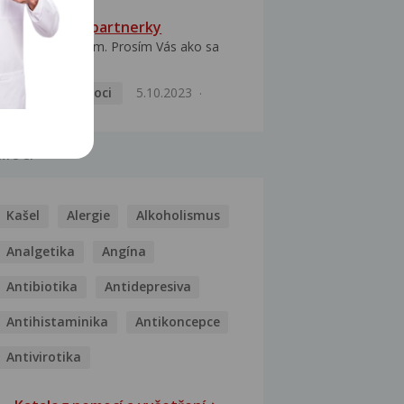
HPV typ 52 u partnerky
Dobrý deň prajem. Prosím Vás ako sa
dá vyliečiť vírus...
Pohlavní nemoci
5.10.2023
MOCI
Kašel
Alergie
Alkoholismus
Analgetika
Angína
Antibiotika
Antidepresiva
Antihistaminika
Antikoncepce
Antivirotika