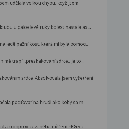
 jsem udělala velkou chybu, když jsem
ubu u palce levé ruky bolest nastala asi...
na ledě pažní kost, která mi byla pomocí...
n mě trapí ,,preskakovaní sdrce,, je to...
kováním srdce. Absolvovala jsem vyšetření
čala pociťovať na hrudi ako keby sa mi
nalýzu improvizovaného měření EKG viz