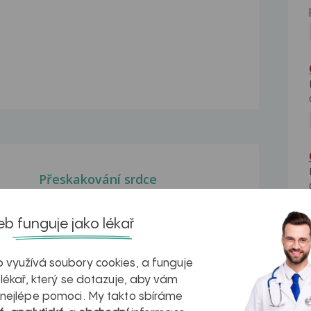
Přeskakování srdce
Dobrý den, pociťuji časté
přeskakování srdce a to...
b funguje jako lékař
Přeskakování srdce
Dobrý den, sice jsem si četla různé
 využívá soubory cookies, a funguje
dotazy na toto...
 lékař, který se dotazuje, aby vám
Přeskakování srdce
 nejlépe pomoci. My takto sbíráme