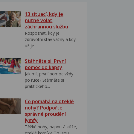
13 situací, kdy je
nutné volat
záchrannou službu
Rozpoznat, kdy je
zdravotní stav vážný a kdy
už je...
Stáhněte si: První
pomoc do kapsy
Jak mít první pomoc vždy
po ruce? Stáhněte si
praktického...
Co pomáhá na oteklé
nohy? Podpořte
správné proudění
lymfy
Těžké nohy, napnutá kůže,
oteklé kotníky. To jsou