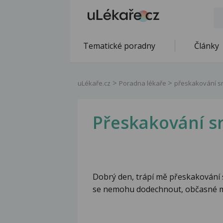
Tematické poradny
Články
uLékaře.cz
Poradna lékaře
přeskakování s
Přeskakování s
Dobrý den, trápí mě přeskakování s
se nemohu dodechnout, občasné m