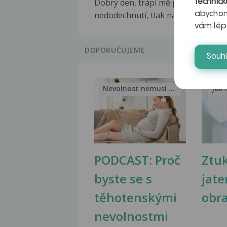
Dobrý den, trápí mě pocit
technick
nedodechnutí, tlak na hrudníku...
abychom
vám lép
DOPORUČUJEME
Souh
Nevolnost nemusí být nutnou...
Jak 
PODCAST: Proč
Ztu
byste se s
jate
těhotenskými
obr
nevolnostmi