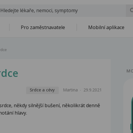
Pro zaměstnavatele
Mobilní aplikace
rdce
rdce
MO
Srdce a cévy
Martina
29.9.2021
rdce, někdy silnější bušení, několikrát denně
otání hlavy.