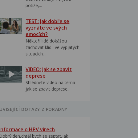
potíže,...
TEST: Jak dobře se
vyznáte ve svých
emocích?
Někteří lidé dokážou
zachovat klid i ve vypjatých
situacích....
VIDEO: Jak se zbavit
deprese
Shlédněte video na téma
jak se zbavit deprese..
UVISEJÍCÍ DOTAZY Z PORADNY
Informace o HPV virech
Dobrý den,chtěl bych se zeptat,jak