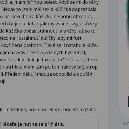
škodila, mam mírnou bolest, když se mi do rány
. Nedávno jsem měl sex a kůžička popraskala
o i při sexu bolí a kůžičku nemohu ohrnout,
ech hojení udělají, jakoby všude jizvy a kůže je
dá kůžička občas stáhnout, ale vždy, až se to
 něco na roztáhnutí kuličky, aby mi furt
 když žena otěhotní. Také se jí natahuje kůže,
 mám navštívit lékaře, což bych byl nerad,
od žaludem, kde je taková ta ''šňůrka'', která
ké natrhlo a mam tam po tom takový bílý strup,
olí. Předem děkuji moc za odpověď a doufám,
uji
dermatologa, kožního lékaře, budete mazat a
lékaře je nutné se přihlásit.
MO