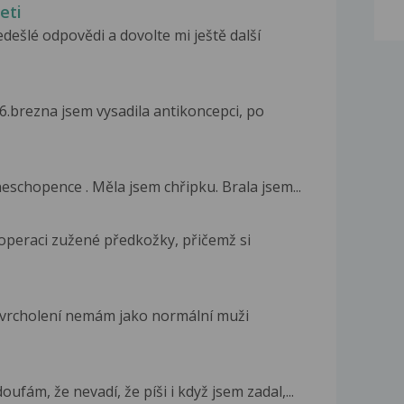
eti
dešlé odpovědi a dovolte mi ještě další
16.brezna jsem vysadila antikoncepci, po
eschopence . Měla jsem chřipku. Brala jsem...
 operaci zužené předkožky, přičemž si
vrcholení nemám jako normální muži
oufám, že nevadí, že píši i když jsem zadal,...