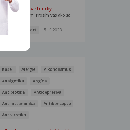
HPV typ 52 u partnerky
Dobrý deň prajem. Prosím Vás ako sa
dá vyliečiť vírus...
Pohlavní nemoci
5.10.2023
MOCI
Kašel
Alergie
Alkoholismus
Analgetika
Angína
Antibiotika
Antidepresiva
Antihistaminika
Antikoncepce
Antivirotika