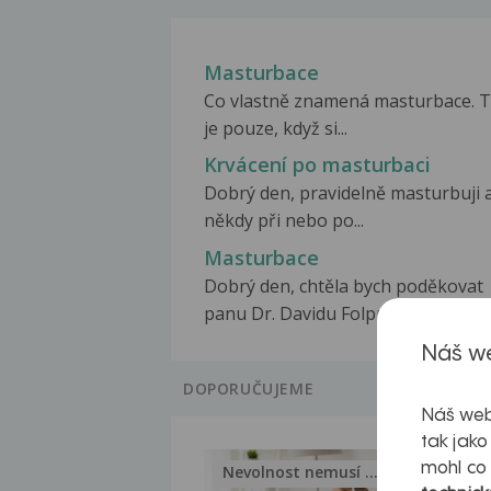
Masturbace
Co vlastně znamená masturbace. 
je pouze, když si...
Krvácení po masturbaci
Dobrý den, pravidelně masturbuji 
někdy při nebo po...
Masturbace
Dobrý den, chtěla bych poděkovat
panu Dr. Davidu Folprechtu...
Náš we
DOPORUČUJEME
Náš web
tak jako
mohl co
Nevolnost nemusí být nutnou...
Jak 