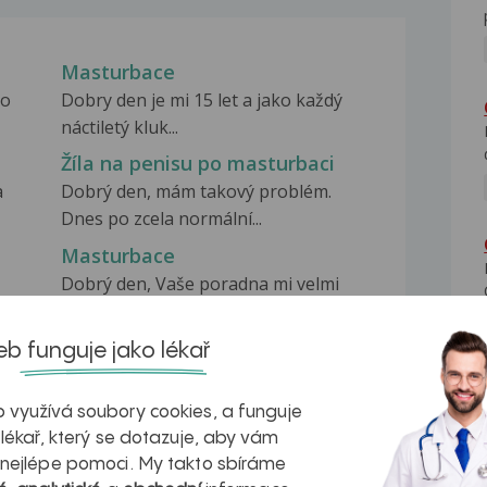
Masturbace
To
Dobry den je mi 15 let a jako každý
náctiletý kluk...
Žíla na penisu po masturbaci
a
Dobrý den, mám takový problém.
Dnes po zcela normální...
Masturbace
Dobrý den, Vaše poradna mi velmi
dobře vysvětlila,...
b funguje jako lékař
 využívá soubory cookies, a funguje
 lékař, který se dotazuje, aby vám
 nejlépe pomoci. My takto sbíráme
na zdravá játra?
Myasthenia gravis – vše, co...