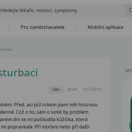
Pro zaměstnavatele
Mobilní aplikace
turbaci
turbaci
MO
Sex
Josef
15.7.2015
blém. Před, asi půl rokem jsem měl hroznou
 denně. Což o to, sám o sobě by problém
daném dni se mi poškodila kůžička, která
 mi popraskala. Při močení nebo při další