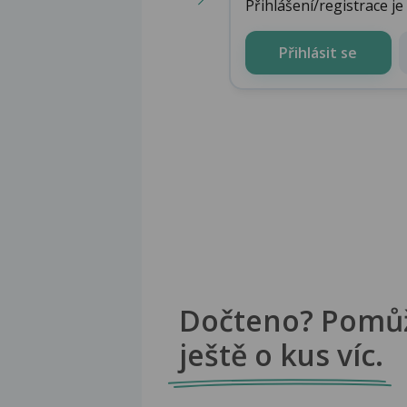
Přihlášení/registrace j
Přihlásit se
Dočteno? Pomů
ještě o kus víc.