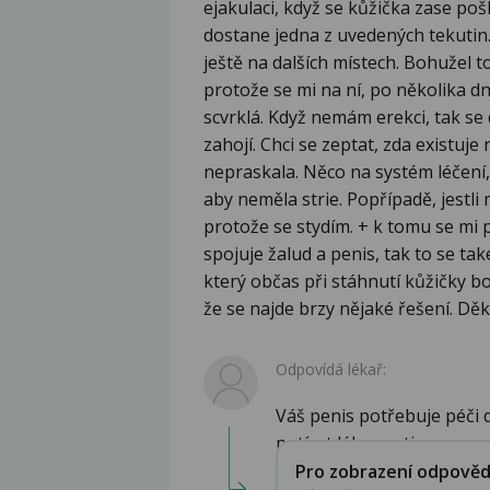
ejakulaci, když se kůžička zase po
dostane jedna z uvedených tekutin
ještě na dalších místech. Bohužel t
protože se mi na ní, po několika dn
scvrklá. Když nemám erekci, tak se 
zahojí. Chci se zeptat, zda existuje
nepraskala. Něco na systém léčení,
aby neměla strie. Popřípadě, jestli
protože se stydím. + k tomu se mi p
spojuje žalud a penis, tak to se ta
který občas při stáhnutí kůžičky b
že se najde brzy nějaké řešení. Děk
Odpovídá lékař:
Váš penis potřebuje péči 
potírat léky proti m...
Pro zobrazení odpovědi 