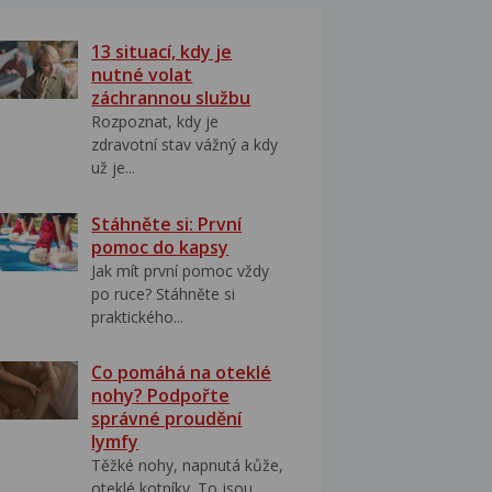
13 situací, kdy je
nutné volat
záchrannou službu
Rozpoznat, kdy je
zdravotní stav vážný a kdy
už je...
Stáhněte si: První
pomoc do kapsy
Jak mít první pomoc vždy
po ruce? Stáhněte si
praktického...
Co pomáhá na oteklé
nohy? Podpořte
správné proudění
lymfy
Těžké nohy, napnutá kůže,
oteklé kotníky. To jsou