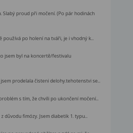
 Slabý proud při močení. (Po pár hodinách
oužívá po holení na tváři, je i vhodný k...
co jsem byl na koncertě/festivalu
sem prodelala čisteni delohy.tehotenstvi se...
oblém s tím, že chvíli po ukončení močení...
z důvodu fimózy. Jsem diabetik 1. typu...