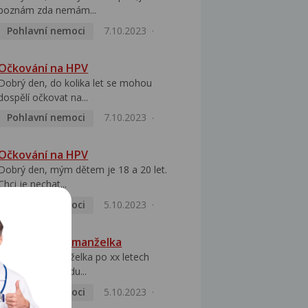
poznám zda nemám...
Pohlavní nemoci
7.10.2023
Očkování na HPV
Dobrý den, do kolika let se mohou
dospělí očkovat na...
Pohlavní nemoci
7.10.2023
Očkování na HPV
Dobrý den, mým dětem je 18 a 20 let.
Chci je nechat...
Pohlavní nemoci
5.10.2023
HPV pozitivní manželka
Dobrý den, manželka po xx letech
přivezla z Východu...
Pohlavní nemoci
5.10.2023