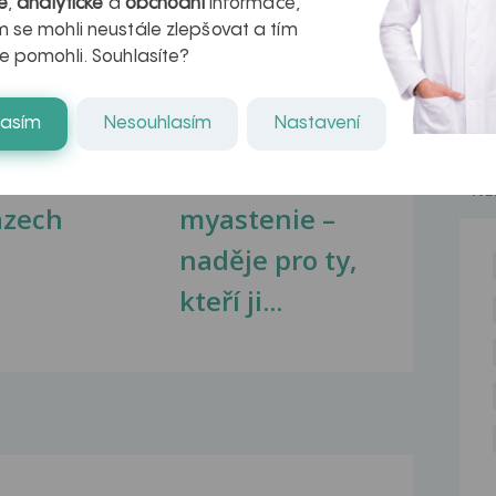
é
,
analytické
a
obchodní
informace,
 se mohli neustále zlepšovat a tím
e pomohli. Souhlasíte?
lasím
Nesouhlasím
Nastavení
kovatění
Inovativní
r v datech a
léčba
NE
azech
myastenie –
naděje pro ty,
kteří ji...