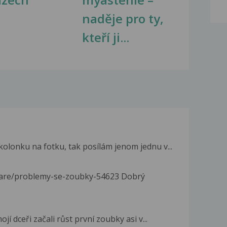
naděje pro ty,
kteří ji...
olonku na fotku, tak posílám jenom jednu v...
kare/problemy-se-zoubky-54623 Dobrý
jí dceři začali růst první zoubky asi v...