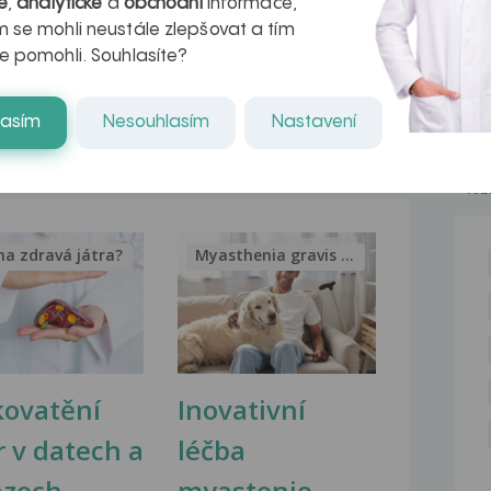
problémy se zažíváním...
é
,
analytické
a
obchodní
informace,
 se mohli neustále zlepšovat a tím
Problémy se zažíváním
e pomohli. Souhlasíte?
Dobrý den, v posledních pár měsících
mě trápí problémy...
lasím
Nesouhlasím
Nastavení
NE
na zdravá játra?
Myasthenia gravis – vše, co...
kovatění
Inovativní
r v datech a
léčba
azech
myastenie –