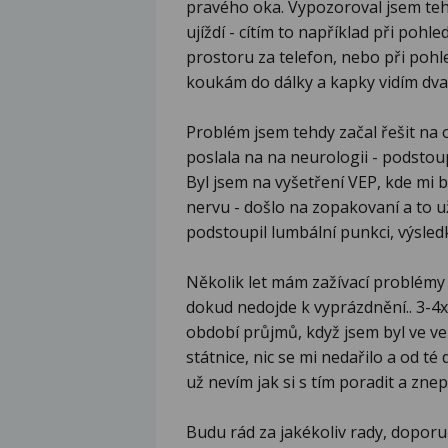
pravého oka. Vypozoroval jsem teh
ujíždí - cítím to například při pohl
prostoru za telefon, nebo při pohl
koukám do dálky a kapky vidím dvak
Problém jsem tehdy začal řešit na 
poslala na na neurologii - podstoup
Byl jsem na vyšetření VEP, kde mi 
nervu - došlo na zopakovaní a to 
podstoupil lumbální punkci, výsled
Několik let mám zažívací problémy -
dokud nedojde k vyprázdnění.. 3-4x
období průjmů, když jsem byl ve ve
státnice, nic se mi nedařilo a od t
už nevím jak si s tím poradit a zne
Budu rád za jakékoliv rady, doporuč