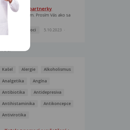
HPV typ 52 u partnerky
Dobrý deň prajem. Prosím Vás ako sa
dá vyliečiť vírus...
Pohlavní nemoci
5.10.2023
MOCI
Kašel
Alergie
Alkoholismus
Analgetika
Angína
Antibiotika
Antidepresiva
Antihistaminika
Antikoncepce
Antivirotika