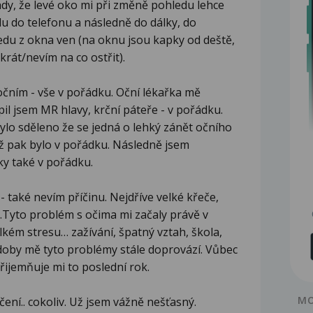
dy, že levé oko mi při změně pohledu lehce
edu do telefonu a následně do dálky, do
edu z okna ven (na oknu jsou kapky od deště,
rát/nevím na co ostřit).
očním - vše v pořádku. Oční lékařka mě
il jsem MR hlavy, krční páteře - v pořádku.
bylo sděleno že se jedná o lehký zánět očního
už pak bylo v pořádku. Následně jsem
ky také v pořádku.
 také nevím příčinu. Nejdříve velké křeče,
.Tyto problém s očima mi začaly právě v
lkém stresu… zažívání, špatný vztah, škola,
é doby mě tyto problémy stále doprovází. Vůbec
přijemňuje mi to poslední rok.
MO
ení.. cokoliv. Už jsem vážně nešťasný.