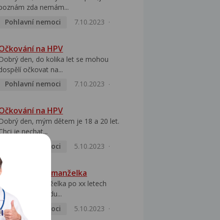
poznám zda nemám...
Pohlavní nemoci
7.10.2023
Očkování na HPV
Dobrý den, do kolika let se mohou
dospělí očkovat na...
Pohlavní nemoci
7.10.2023
Očkování na HPV
Dobrý den, mým dětem je 18 a 20 let.
Chci je nechat...
Pohlavní nemoci
5.10.2023
HPV pozitivní manželka
Dobrý den, manželka po xx letech
přivezla z Východu...
Pohlavní nemoci
5.10.2023