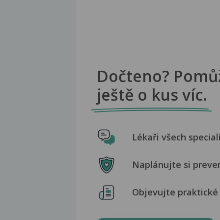
Dočteno? Pomů
ještě o kus víc.
Lékaři všech special
Naplánujte si preve
Objevujte praktické 