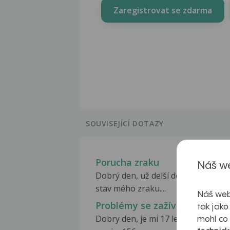
Zaregistrovat se zdarma
SOUVISEJÍCÍ DOTAZY
Porucha zraku
Náš we
Dobrý den, už delší dobu mě trápí
stav mého zraku....
Náš web
Problémy se zažíváním
tak jako
Dobry den, je mi 17 let, mam 47kg 
mohl co