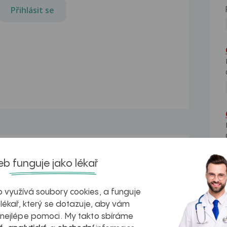
Přihlásit se
Problémy se zažíváním
b funguje jako lékař
Dobrý den, už 2 měsíce mám
problémy se zažíváním a...
 využívá soubory cookies, a funguje
Problémy se zažíváním
 lékař, který se dotazuje, aby vám
a
Dobrý den, již několik let mam
 nejlépe pomoci. My takto sbíráme