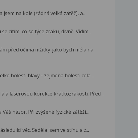
 jsem na kole (žádná velká zátěž), a...
 cítím, co se týče zraku, divně. Vidím...
ám před očima mžitky-jako bych měla na
ke bolesti hlavy - zejmena bolesti cela....
ala laserovou korekce krátkozrakosti. Před...
Váš názor. Při zvýšené fyzické zátěži...
ledující věc. Seděla jsem ve stínu a z...