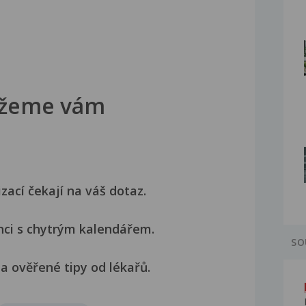
žeme vám
izací čekají na váš dotaz.
nci s chytrým kalendářem.
SO
a ověřené tipy od lékařů.