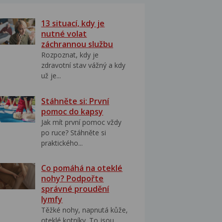
13 situací, kdy je
nutné volat
záchrannou službu
Rozpoznat, kdy je
zdravotní stav vážný a kdy
už je...
Stáhněte si: První
pomoc do kapsy
Jak mít první pomoc vždy
po ruce? Stáhněte si
praktického...
Co pomáhá na oteklé
nohy? Podpořte
správné proudění
lymfy
Těžké nohy, napnutá kůže,
oteklé kotníky. To jsou