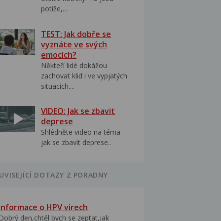
potíže,...
TEST: Jak dobře se
vyznáte ve svých
emocích?
Někteří lidé dokážou
zachovat klid i ve vypjatých
situacích....
VIDEO: Jak se zbavit
deprese
Shlédněte video na téma
jak se zbavit deprese..
UVISEJÍCÍ DOTAZY Z PORADNY
Informace o HPV virech
Dobrý den,chtěl bych se zeptat,jak