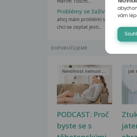
merim 156cm....
technick
abychom
Problémy se žažíváním
vám lép
ahoj mám problémi se zažíváním a
chci se zeptat jesti...
Souh
DOPORUČUJEME
Nevolnost nemusí být nutnou...
Jak 
PODCAST: Proč
Ztu
byste se s
jate
těhotenskými
obr