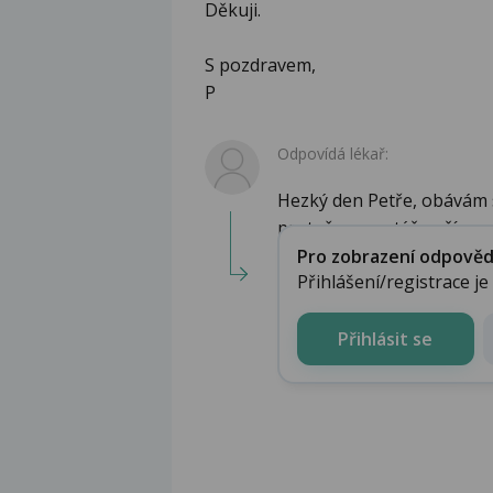
Děkuji.
S pozdravem,
P
Odpovídá lékař:
Hezký den Petře, obávám 
protože co se týče očí...
Pro zobrazení odpovědi 
Přihlášení/registrace j
Přihlásit se