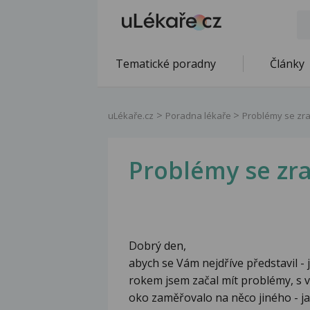
Tematické poradny
Články
uLékaře.cz
Poradna lékaře
Problémy se zr
Problémy se zr
Dobrý den,
abych se Vám nejdříve představil - j
rokem jsem začal mít problémy, s v
oko zaměřovalo na něco jiného - ja