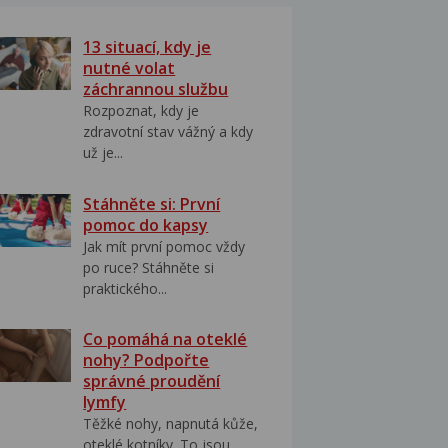
13 situací, kdy je
nutné volat
záchrannou službu
Rozpoznat, kdy je
zdravotní stav vážný a kdy
už je...
Stáhněte si: První
pomoc do kapsy
Jak mít první pomoc vždy
po ruce? Stáhněte si
praktického...
Co pomáhá na oteklé
nohy? Podpořte
správné proudění
lymfy
Těžké nohy, napnutá kůže,
oteklé kotníky. To jsou