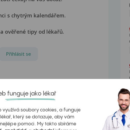
nci s chytrým kalendářem.
a ověřené tipy od lékařů.
Přihlásit se
b funguje jako lékař
 využívá soubory cookies, a funguje
 lékař, který se dotazuje, aby vám
 nejlépe pomoci. My takto sbíráme