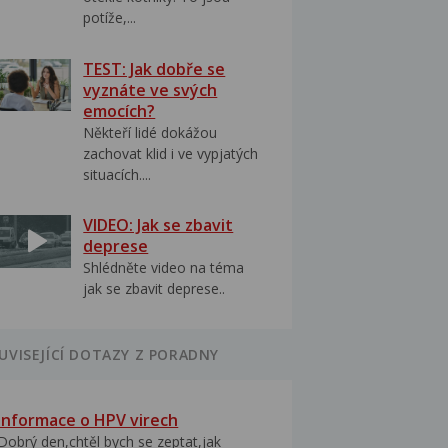
potíže,...
TEST: Jak dobře se
vyznáte ve svých
emocích?
Někteří lidé dokážou
zachovat klid i ve vypjatých
situacích....
VIDEO: Jak se zbavit
deprese
Shlédněte video na téma
jak se zbavit deprese..
UVISEJÍCÍ DOTAZY Z PORADNY
Informace o HPV virech
Dobrý den,chtěl bych se zeptat,jak