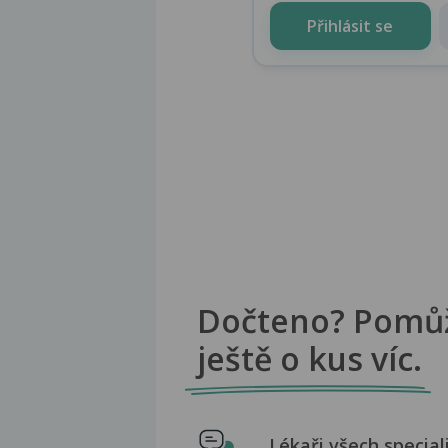
Přihlásit se
Dočteno? Pomů
ještě o kus víc.
Lékaři všech special