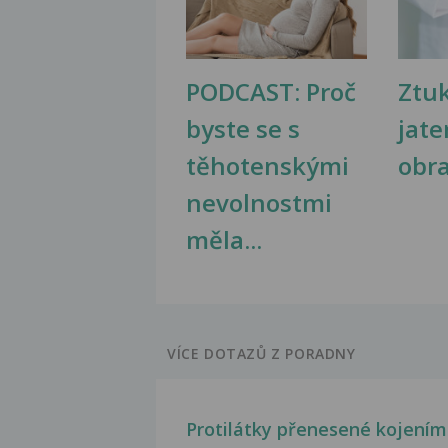
PODCAST: Proč
Ztu
byste se s
jate
těhotenskými
obr
nevolnostmi
měla...
VÍCE DOTAZŮ Z PORADNY
Protilátky přenesené kojením