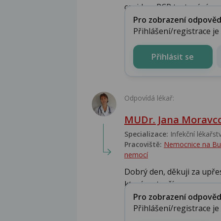
covidu a PCR testování...
Pro zobrazení odpovědi 
Přihlášení/registrace j
Přihlásit se
Odpovídá lékař:
MUDr. Jana Moravc
Specializace:
Infekční lékařství
Pracoviště:
Nemocnice na Bulov
nemocí
Dobrý den, děkuji za upře
které se tvoří po ...
Pro zobrazení odpovědi 
Přihlášení/registrace j