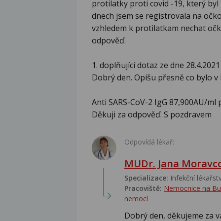
protilatky proti covid -19, který by
dnech jsem se registrovala na očk
vzhledem k protilatkam nechat očk
odpověď.
1. doplňující dotaz ze dne 28.4.2021
Dobrý den. Opíšu přesně co bylo v 
Anti SARS-CoV-2 IgG 87,900AU/ml poz
Děkuji za odpověď. S pozdravem
Odpovídá lékař:
MUDr. Jana Moravc
Specializace:
Infekční lékařství
Pracoviště:
Nemocnice na Bulov
nemocí
Dobrý den, děkujeme za vá