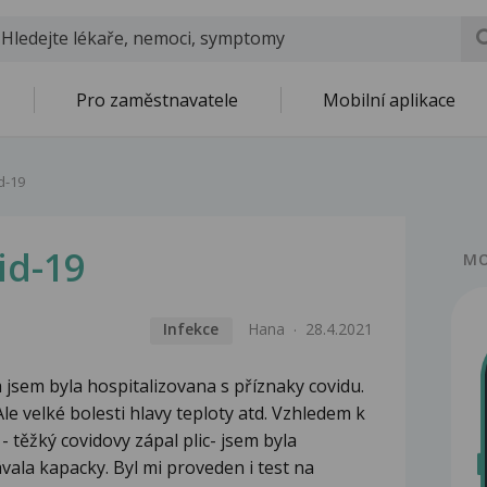
Pro zaměstnavatele
Mobilní aplikace
d-19
id-19
MO
Infekce
Hana
28.4.2021
 jsem byla hospitalizovana s příznaky covidu.
Ale velké bolesti hlavy teploty atd. Vzhledem k
ěžký covidovy zápal plic- jsem byla
vala kapacky. Byl mi proveden i test na