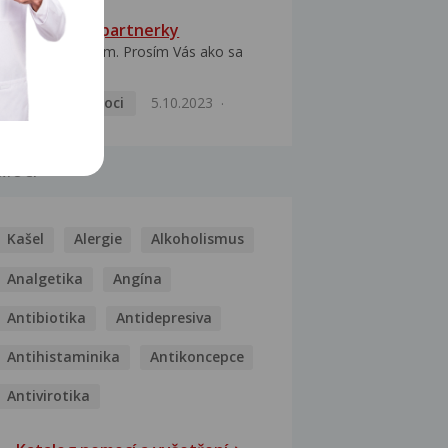
HPV typ 52 u partnerky
Dobrý deň prajem. Prosím Vás ako sa
dá vyliečiť vírus...
Pohlavní nemoci
5.10.2023
MOCI
Kašel
Alergie
Alkoholismus
Analgetika
Angína
Antibiotika
Antidepresiva
Antihistaminika
Antikoncepce
Antivirotika