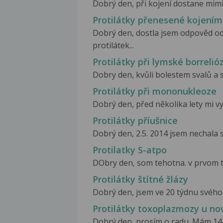
Dobrý den, při kojení dostane mimik
Protilátky přenesené kojením
Dobrý den, dostla jsem odpověd od 
protilátek...
Protilátky při lymské borrelió
Dobry den, kvůli bolestem svalů a s
Protilátky při mononukleoze
Dobrý den, před několika lety mi vys
Protilátky příušnice
Dobrý den, 2.5. 2014 jsem nechala s
Protilatky S-atpo
DObry den, som tehotna. v prvom tri
Protilátky štítné žlázy
Dobrý den, jsem ve 20 týdnu svého p
Protilátky toxoplazmozy u n
Dobrý den, prosím o radu. Mám 14-t