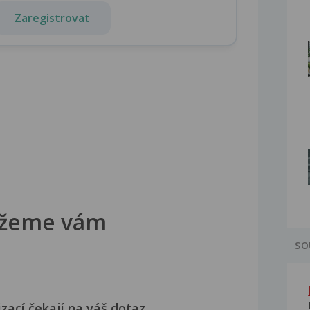
Zaregistrovat
žeme vám
SO
izací čekají na váš dotaz.