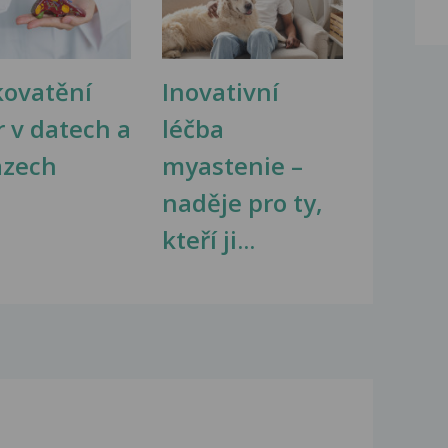
kovatění
Inovativní
r v datech a
léčba
azech
myastenie –
naděje pro ty,
kteří ji...