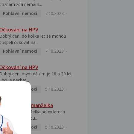
poznám zda nemám...
Pohlavní nemoci
7.10.2023
Očkování na HPV
Dobrý den, do kolika let se mohou
dospělí očkovat na...
Pohlavní nemoci
7.10.2023
Očkování na HPV
Dobrý den, mým dětem je 18 a 20 let.
Chci je nechat...
Pohlavní nemoci
5.10.2023
HPV pozitivní manželka
Dobrý den, manželka po xx letech
přivezla z Východu...
Pohlavní nemoci
5.10.2023