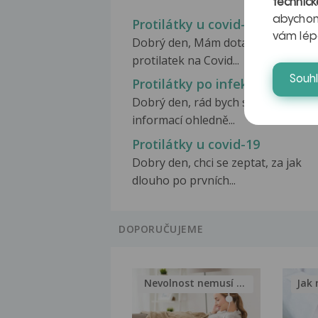
technick
abychom
Protilátky u covid-19
vám lép
Dobrý den, Mám dotaz týkající se
protilatek na Covid...
Souh
Protilátky po infekci covid-19
Dobrý den, rád bych se zeptal na p
informací ohledně...
Protilátky u covid-19
Dobry den, chci se zeptat, za jak
dlouho po prvních...
DOPORUČUJEME
Nevolnost nemusí být nutnou...
Jak 