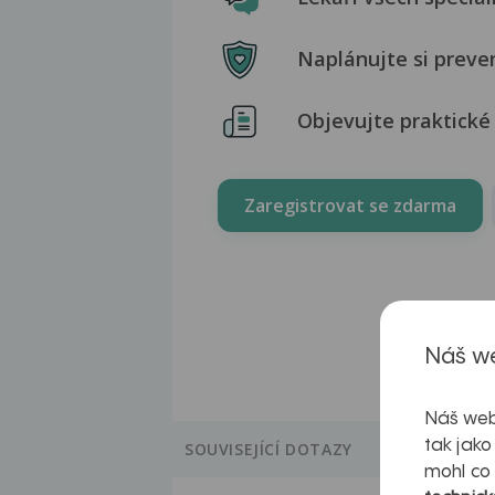
Naplánujte si preve
Objevujte praktické 
Zaregistrovat se zdarma
Náš we
Náš web
tak jako
SOUVISEJÍCÍ DOTAZY
mohl co