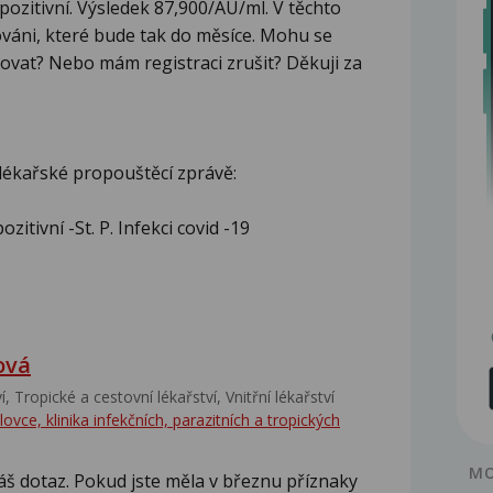
l pozitivní. Výsledek 87,900/AU/ml. V těchto
ováni, které bude tak do měsíce. Mohu se
ovat? Nebo mám registraci zrušit? Děkuji za
lékařské propouštěcí zprávě:
itivní -St. P. Infekci covid -19
ová
‎, Tropické a cestovní lékařství‎, Vnitřní lékařství
ce, klinika infekčních, parazitních a tropických
MO
š dotaz. Pokud jste měla v březnu příznaky