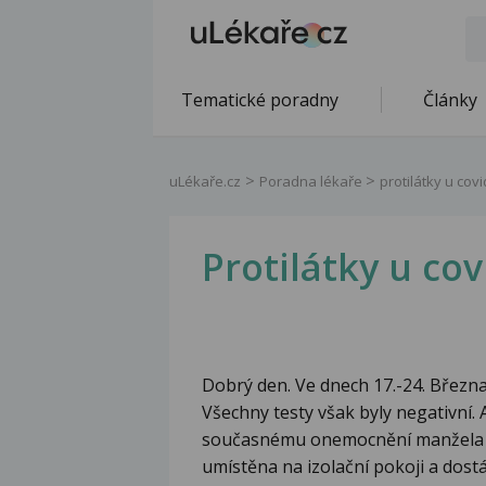
Tematické poradny
Články
uLékaře.cz
Poradna lékaře
protilátky u covi
Protilátky u cov
Dobrý den. Ve dnech 17.-24. Března
Všechny testy však byly negativní. 
současnému onemocnění manžela - t
umístěna na izolační pokoji a dostá