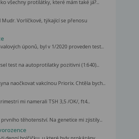
o všechny protilátky, které mám také já?...
Mudr. Vorlíčkové, týkající se přenosu
ze
valových úponů, byl v 1/2020 proveden test...
el test na autoprotilatky pozitivni (1:640)...
yna naočkovat vakcínou Priorix. Chtěla bych...
mestri mi namerali TSH 3,5 /OK/, ft4...
rvního těhotenství. Na genetice mi zjistily...
ovorozence
i denní holčičku, u které byly prokázány...