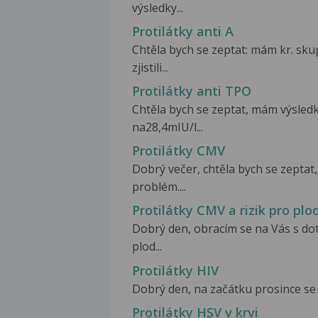
výsledky...
Protilátky anti A
Chtěla bych se zeptat: mám kr. sku
zjistili...
Protilátky anti TPO
Chtěla bych se zeptat, mám výsledk
na28,4mIU/l...
Protilátky CMV
Dobrý večer, chtěla bych se zeptat, 
problém....
Protilátky CMV a rizik pro plo
Dobrý den, obracím se na Vás s do
plod...
Protilátky HIV
Dobrý den, na začátku prosince se ch
Protilátky HSV v krvi