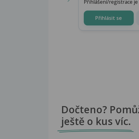
Přihlášení/registrace j
Přihlásit se
Dočteno? Pomů
ještě o kus víc.