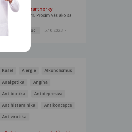
HPV typ 52 u partnerky
Dobrý deň prajem. Prosím Vás ako sa
dá vyliečiť vírus...
Pohlavní nemoci
5.10.2023
MOCI
Kašel
Alergie
Alkoholismus
Analgetika
Angína
Antibiotika
Antidepresiva
Antihistaminika
Antikoncepce
Antivirotika