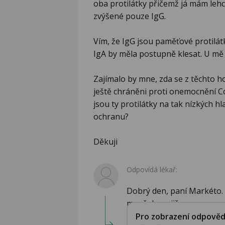
oba protilátky přičemž já mám lehc
zvýšené pouze IgG.
Vím, že IgG jsou paměťové protilátk
IgA by měla postupně klesat. U mě 
Zajímalo by mne, zda se z těchto ho
ještě chráněni proti onemocnění Co
jsou ty protilátky na tak nízkých h
ochranu?
Děkuji
Odpovídá lékař:
Dobrý den, paní Markéto. U
manžela se již no...
Pro zobrazení odpovědi 