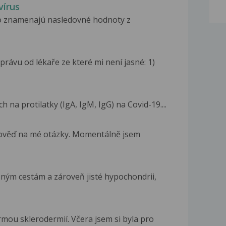
vírus
čo znamenajú nasledovné hodnoty z
rávu od lékaře ze které mi není jasné: 1)
h na protilatky (IgA, IgM, IgG) na Covid-19....
ověď na mé otázky. Momentálně jsem
ným cestám a zároveň jisté hypochondrii,
mou sklerodermií. Včera jsem si byla pro