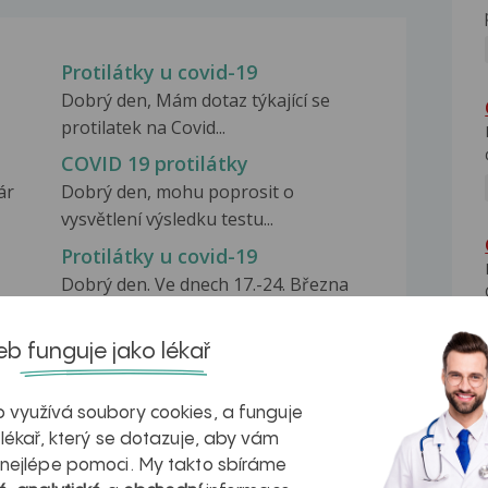
Protilátky u covid-19
Dobrý den, Mám dotaz týkající se
protilatek na Covid...
COVID 19 protilátky
ár
Dobrý den, mohu poprosit o
vysvětlení výsledku testu...
Protilátky u covid-19
Dobrý den. Ve dnech 17.-24. Března
jsem byla hospitalizovana...
b funguje jako lékař
 využívá soubory cookies, a funguje
 lékař, který se dotazuje, aby vám
 nejlépe pomoci. My takto sbíráme
na zdravá játra?
Myasthenia gravis – vše, co...