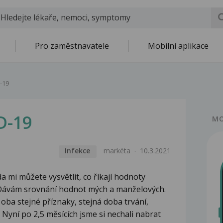
Pro zaměstnavatele
Mobilní aplikace
-19
D-19
MO
Infekce
markéta
10.3.2021
a mi můžete vysvětlit, co říkají hodnoty
 Dávám srovnání hodnot mých a manželových.
oba stejné příznaky, stejná doba trvání,
 Nyní po 2,5 měsících jsme si nechali nabrat