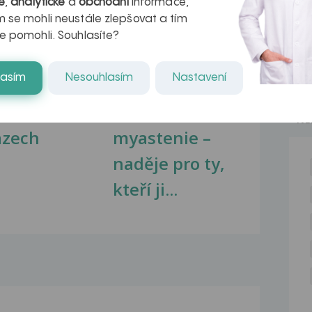
é
,
analytické
a
obchodní
informace,
 se mohli neustále zlepšovat a tím
e pomohli. Souhlasíte?
lasím
Nesouhlasím
Nastavení
kovatění
Inovativní
r v datech a
léčba
NE
azech
myastenie –
naděje pro ty,
kteří ji...