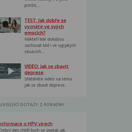
potíže,...
TEST: Jak dobře se
vyznáte ve svých
emocích?
Někteří lidé dokážou
zachovat klid i ve vypjatých
situacích....
VIDEO: Jak se zbavit
deprese
Shlédněte video na téma
jak se zbavit deprese..
UVISEJÍCÍ DOTAZY Z PORADNY
Informace o HPV virech
Dobrý den,chtěl bych se zeptat,jak