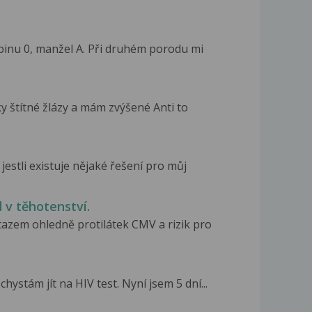
pinu 0, manžel A. Při druhém porodu mi
y štítné žlázy a mám zvýšené Anti to
jestli existuje nějaké řešení pro můj
d v těhotenství.
tazem ohledně protilátek CMV a rizik pro
ystám jít na HIV test. Nyní jsem 5 dní...