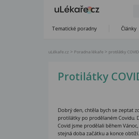
Tematické poradny
Články
uLékaře.cz
Poradna lékaře
protilátky COVID
Protilátky COVI
Dobrý den, chtěla bych se zeptat zd
protilátky po prodělaném Covidu.
Covid jsme prodělali během Vánoc, 
stejná doba začátku a konce obtíží.