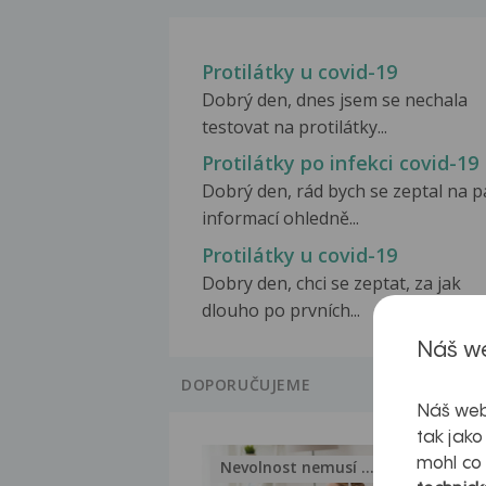
Protilátky u covid-19
Dobrý den, dnes jsem se nechala
testovat na protilátky...
Protilátky po infekci covid-19
Dobrý den, rád bych se zeptal na p
informací ohledně...
Protilátky u covid-19
Dobry den, chci se zeptat, za jak
dlouho po prvních...
Náš we
DOPORUČUJEME
Náš web
tak jako
mohl co
Nevolnost nemusí být nutnou...
Jak 