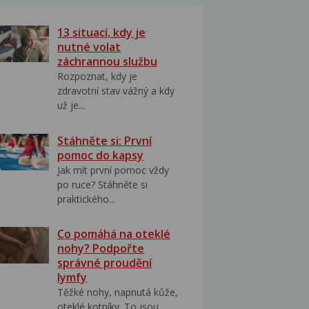
13 situací, kdy je
nutné volat
záchrannou službu
Rozpoznat, kdy je
zdravotní stav vážný a kdy
už je...
Stáhněte si: První
pomoc do kapsy
Jak mít první pomoc vždy
po ruce? Stáhněte si
praktického...
Co pomáhá na oteklé
nohy? Podpořte
správné proudění
lymfy
Těžké nohy, napnutá kůže,
oteklé kotníky. To jsou