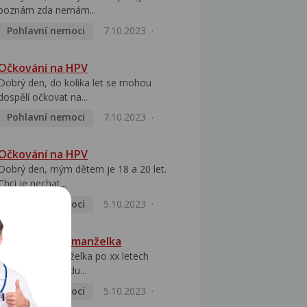
poznám zda nemám...
Pohlavní nemoci
7.10.2023
Očkování na HPV
Dobrý den, do kolika let se mohou
dospělí očkovat na...
Pohlavní nemoci
7.10.2023
Očkování na HPV
Dobrý den, mým dětem je 18 a 20 let.
Chci je nechat...
Pohlavní nemoci
5.10.2023
HPV pozitivní manželka
Dobrý den, manželka po xx letech
přivezla z Východu...
Pohlavní nemoci
5.10.2023