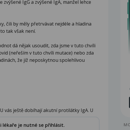
e zvýšené IgG a zvýšené IgA, manžel lehce
y, čili by měly přetrvávat nejdéle a hladina
to tak však není.
dnot dá nějak usoudit, zda jsme v tuto chvíli
vid (neřeším v tuto chvíli mutace) nebo zda
ladinách, že již neposkytnou spolehlivou
 vás ještě dobíhají akutní protilátky IgA. U
lékaře je nutné se přihlásit.
MO