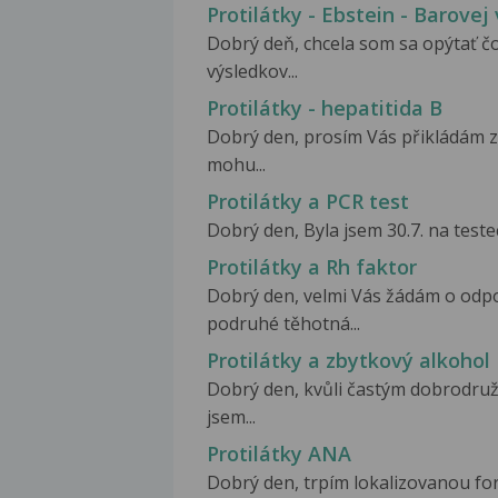
Protilátky - Ebstein - Barovej 
Dobrý deň, chcela som sa opýtať 
výsledkov...
Protilátky - hepatitida B
Dobrý den, prosím Vás přikládám zp
mohu...
Protilátky a PCR test
Dobrý den, Byla jsem 30.7. na testec
Protilátky a Rh faktor
Dobrý den, velmi Vás žádám o odp
podruhé těhotná...
Protilátky a zbytkový alkohol
Dobrý den, kvůli častým dobrodruž
jsem...
Protilátky ANA
Dobrý den, trpím lokalizovanou for