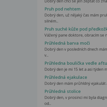
Dobrý den chci se jen zeptat co zn
Pruh pod nehtem
Dobrý den, už nějaký čas mám pru
silném...
Pruh suché kůže pod předkož
Vážený pane doktore, obracím se na
Průhledná barva moči
Dobrý den v posledních dnech mám
v...
Průhledna boulička vedle aft
Dobrý den je mi 15 let a asi týden m
Průhledná ejakulace
Dobrý den mám průhldný ejakulát a j
Průhledná stolice
Dobrý den, v prosinci mi byla dia
od...