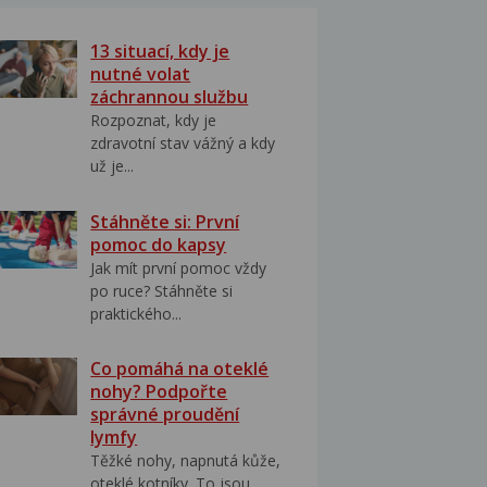
13 situací, kdy je
nutné volat
záchrannou službu
Rozpoznat, kdy je
zdravotní stav vážný a kdy
už je...
Stáhněte si: První
pomoc do kapsy
Jak mít první pomoc vždy
po ruce? Stáhněte si
praktického...
Co pomáhá na oteklé
nohy? Podpořte
správné proudění
lymfy
Těžké nohy, napnutá kůže,
oteklé kotníky. To jsou