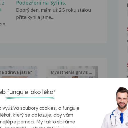
 z
Podezření na Syfilis.
a
Dobrý den, mám už 2.5 roku stálou
přítelkyni a jsme...
sem
na zdravá játra?
Myasthenia gravis – vše, co...
b funguje jako lékař
 využívá soubory cookies, a funguje
kovatění
Inovativní
 lékař, který se dotazuje, aby vám
r v datech a
léčba
 nejlépe pomoci. My takto sbíráme