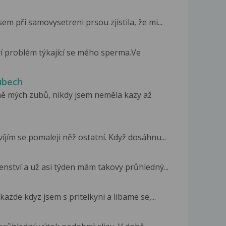
em při samovysetreni prsou zjistila, že mi...
ví problém týkající se mého sperma.Ve
ubech
ě mých zubů, nikdy jsem neměla kazy až
víjím se pomaleji něž ostatní. Když dosáhnu...
enství a už asi týden mám takovy průhledný...
azde kdyz jsem s pritelkyni a libame se,...