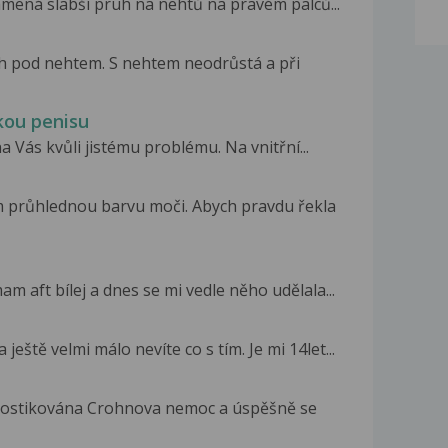
amená slabší pruh na nehtů na pravém palců...
h pod nehtem. S nehtem neodrůstá a při
kou penisu
 Vás kvůli jistému problému. Na vnitřní...
 průhlednou barvu moči. Abych pravdu řekla
u
am aft bílej a dnes se mi vedle něho udělala...
eště velmi málo nevíte co s tím. Je mi 14let...
gnostikována Crohnova nemoc a úspěšně se