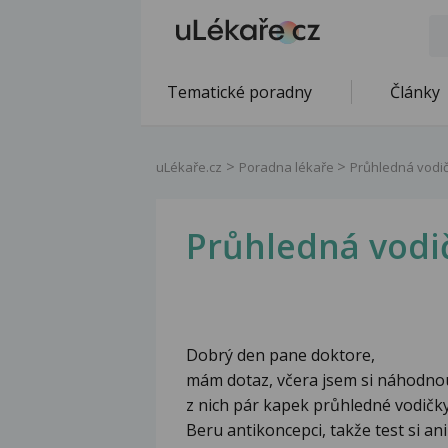
Tematické poradny
Články
uLékaře.cz
Poradna lékaře
Průhledná vodi
Průhledná vodi
Dobrý den pane doktore,
mám dotaz, včera jsem si náhodnou
z nich pár kapek průhledné vodičky
Beru antikoncepci, takže test si a