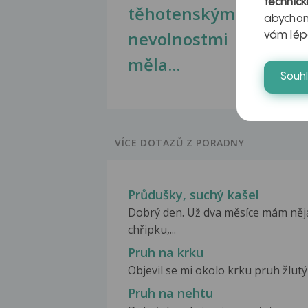
technick
těhotenskými
obr
abychom
nevolnostmi
vám lép
měla...
Souh
VÍCE DOTAZŮ Z PORADNY
Průdušky, suchý kašel
Dobrý den. Už dva měsíce mám něja
chřipku,...
Pruh na krku
Objevil se mi okolo krku pruh žlutý
Pruh na nehtu