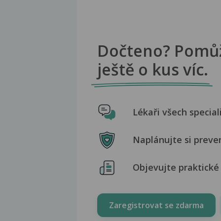
Dočteno? Pomů
ještě o kus víc.
Lékaři všech special
Naplánujte si preve
Objevujte praktické 
Zaregistrovat se zdarma