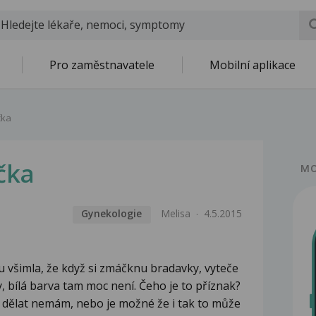
Pro zaměstnavatele
Mobilní aplikace
čka
čka
MO
Gynekologie
Melisa
4.5.2015
 všimla, že když si zmáčknu bradavky, vyteče
, bílá barva tam moc není. Čeho je to příznak?
ni dělat nemám, nebo je možné že i tak to může