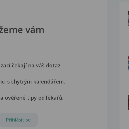
žeme vám
izací čekají na váš dotaz.
nci s chytrým kalendářem.
a ověřené tipy od lékařů.
Přihlásit se