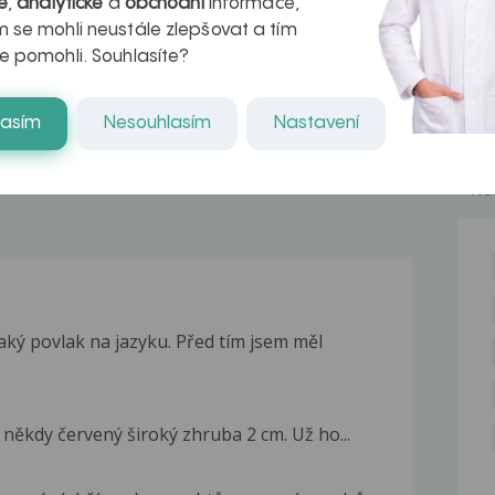
é
,
analytické
a
obchodní
informace,
azech
myastenie –
 se mohli neustále zlepšovat a tím
naděje pro ty,
e pomohli. Souhlasíte?
kteří ji...
lasím
Nesouhlasím
Nastavení
NE
ký povlak na jazyku. Před tím jsem měl
 někdy červený široký zhruba 2 cm. Už ho...