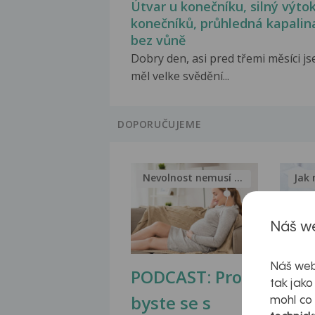
Útvar u konečníku, silný výtok
konečníků, průhledná kapalin
bez vůně
Dobry den, asi pred třemi měsíci j
měl velke svědění...
DOPORUČUJEME
Nevolnost nemusí být nutnou...
Jak 
Náš we
Náš web
PODCAST: Proč
Ztu
tak jako
byste se s
jate
mohl co