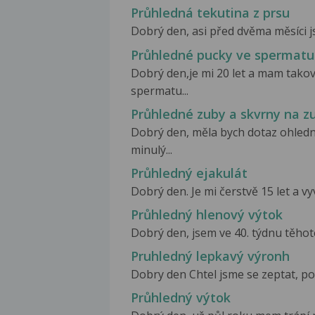
Průhledná tekutina z prsu
Dobrý den, asi před dvěma měsíci js
Průhledné pucky ve spermatu
Dobrý den,je mi 20 let a mam tako
spermatu...
Průhledné zuby a skvrny na z
Dobrý den, měla bych dotaz ohledn
minulý...
Průhledný ejakulát
Dobrý den. Je mi čerstvě 15 let a vy
Průhledný hlenový výtok
Dobrý den, jsem ve 40. týdnu těhot
Pruhledný lepkavý výronh
Dobry den Chtel jsme se zeptat, pok
Průhledný výtok