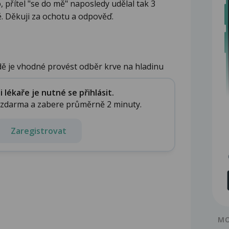
 přítel "se do mě" naposledy udělal tak 3
. Děkuji za ochotu a odpověď.
ě je vhodné provést odběr krve na hladinu
.
lékaře je nutné se přihlásit.
e zdarma a zabere průměrně 2 minuty.
Zaregistrovat
MO