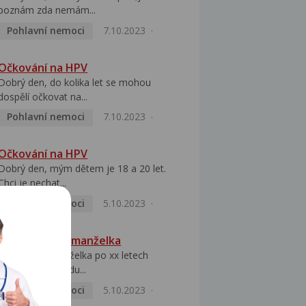
poznám zda nemám...
Pohlavní nemoci
7.10.2023
Očkování na HPV
Dobrý den, do kolika let se mohou
dospělí očkovat na...
Pohlavní nemoci
7.10.2023
Očkování na HPV
Dobrý den, mým dětem je 18 a 20 let.
Chci je nechat...
Pohlavní nemoci
5.10.2023
HPV pozitivní manželka
Dobrý den, manželka po xx letech
přivezla z Východu...
Pohlavní nemoci
5.10.2023