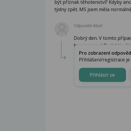
být příznak těhotenství? Kdyby ano,
týdny zpět. MS jsem měla normálně
Odpovídá lékař:
Dobrý den. V tomto případ
hormu zvaný Prolaktin, kt..
Pro zobrazení odpovědi 
Přihlášení/registrace j
Přihlásit se