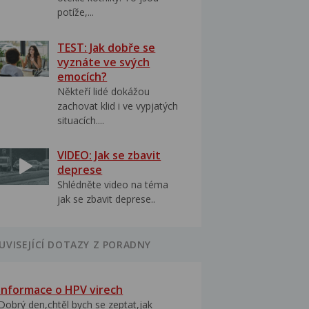
potíže,...
TEST: Jak dobře se
vyznáte ve svých
emocích?
Někteří lidé dokážou
zachovat klid i ve vypjatých
situacích....
VIDEO: Jak se zbavit
deprese
Shlédněte video na téma
jak se zbavit deprese..
UVISEJÍCÍ DOTAZY Z PORADNY
Informace o HPV virech
Dobrý den,chtěl bych se zeptat,jak