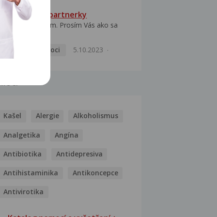
HPV typ 52 u partnerky
Dobrý deň prajem. Prosím Vás ako sa
dá vyliečiť vírus...
Pohlavní nemoci
5.10.2023
MOCI
Kašel
Alergie
Alkoholismus
Analgetika
Angína
Antibiotika
Antidepresiva
Antihistaminika
Antikoncepce
Antivirotika