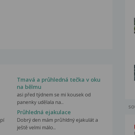
u
Tmavá a průhledná tečka v oku
na bělmu
asi před týdnem se mi kousek od
panenky udělala na...
SO
Průhledná ejakulace
pí
Dobrý den mám průhldný ejakulát a
ještě velmi málo...