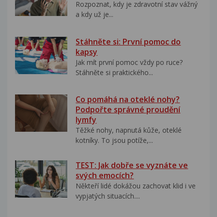
Rozpoznat, kdy je zdravotní stav vážný
a kdy už je...
Stáhněte si: První pomoc do
kapsy
Jak mít první pomoc vždy po ruce?
Stáhněte si praktického...
Co pomáhá na oteklé nohy?
Podpořte správné proudění
lymfy
Těžké nohy, napnutá kůže, oteklé
kotníky. To jsou potíže,...
TEST: Jak dobře se vyznáte ve
svých emocích?
Někteří lidé dokážou zachovat klid i ve
vypjatých situacích....