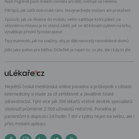
Kvůli migréně jsem málem neměla ani děti, svěřuje se Helena
Pět tipů, jak začít dokonalé ráno. Nevynechejte snídani ani protažení
Způsob, jak se díváme do mobilu, velmi zatěžuje krční páteř, se
skloněnou hlavou je to stejná zátěž, jak se 40 kilovým pytlem na krku,
vysvětluje přední fyzioterapeut
Tipy maminek, jak na svačiny, aby je děti nenosily nesnědené domů
Jídlo jako palivo pro běžce: Důležité je nejen to, co jíte, ale i kdy to jíte
Největší česká medicínská online poradna a průkopník v oblasti
telemedicíny si klade za cíl zefektivnit a zkvalitnit české
zdravotnictví. Tým více jak 300 lékařů včetně desítek specialistů
obslouží průměrně 2 500 uživatelů měsíčně. Poradna je
pacientům k dispozici 24 hodin 7 dní v týdnu nejen na webu, ale i
přes mobilní aplikaci.