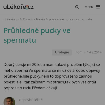
Menu
uLékaře.cz
Poradna lékaře
průhledné pucky ve spermatu
Průhledné pucky ve
spermatu
Urologie
Tom
14.8.2014
Dobrý den,je mi 20 let a mam takoví problém týkající se
mého sperma.Ve spermatu se mi už delší dobu objevují
průhledné,bílé pucky,není to doprovázeno žádnou
bolestí ale i tak začínám mít strach,tak bych vás chtěl
poprosit o radu.Předem děkuji.
Odpovídá lékař: