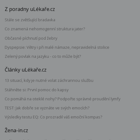
Z poradny uLékaře.cz
Stále se zvětšující bradavka
Co znamená nehomogenní struktura jater?
Občasné píchnutí pod žebry
Dyspepsie: Větry i při malé námaze, nepravidelná stolice
Zelený povlak na jazyku - co to může být?
Články uLékaře.cz
13 situací, kdy je nutné volat záchrannou službu
Stáhněte si: První pomoc do kapsy
Co pomáhá na oteklé nohy? Podpořte správné proudění lymfy
TEST: Jak dobře se vyznáte ve svých emocích?
Výsledky testu EQ: Co prozradil váš emoční kompas?
Žena-in.cz