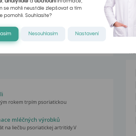
r v datech a
léčba
é
,
analytické
a
obchodní
informace,
 se mohli neustále zlepšovat a tím
azech
myastenie –
e pomohli. Souhlasíte?
naděje pro ty,
lasím
Nesouhlasím
Nastavení
kteří ji...
NE
li
estým rokem trpím psoriatickou
umace mléčných výrobků
 na liečbu psoriatickej artritídy.V