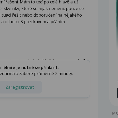
ní řešení. Mám to teď po celé hlavě a už
2 skvrnky, které se nijak nemění, pouze se
situaci řešit nebo doporučení na nějakého
c a ochotu. S pozdravem a přáním
e psoriaza je velmi obtěžujícím onemocněn�...
lékaře je nutné se přihlásit.
e zdarma a zabere průměrně 2 minuty.
Zaregistrovat
MO