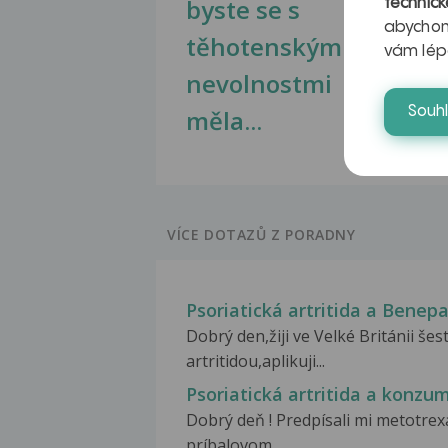
byste se s
jate
technick
abychom
těhotenskými
obr
vám lép
nevolnostmi
Souh
měla...
VÍCE DOTAZŮ Z PORADNY
Psoriatická artritida a Benepa
Dobrý den,žiji ve Velké Británii š
artritidou,aplikuji...
Psoriatická artritida a konz
Dobrý deň ! Predpísali mi metotrexát
príbalovom...