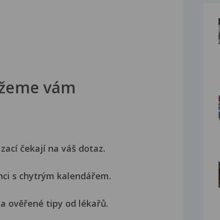
žeme vám
izací čekají na váš dotaz.
nci s chytrým kalendářem.
a ověřené tipy od lékařů.