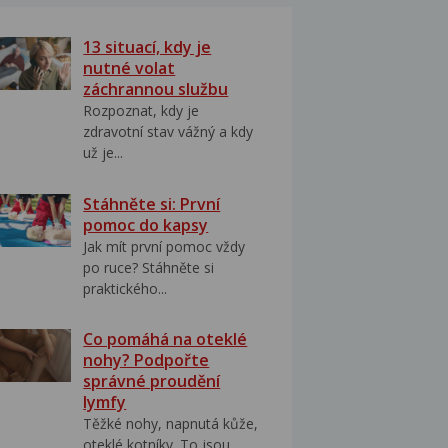
13 situací, kdy je
nutné volat
záchrannou službu
Rozpoznat, kdy je
zdravotní stav vážný a kdy
už je...
Stáhněte si: První
pomoc do kapsy
Jak mít první pomoc vždy
po ruce? Stáhněte si
praktického...
Co pomáhá na oteklé
nohy? Podpořte
správné proudění
lymfy
Těžké nohy, napnutá kůže,
oteklé kotníky. To jsou