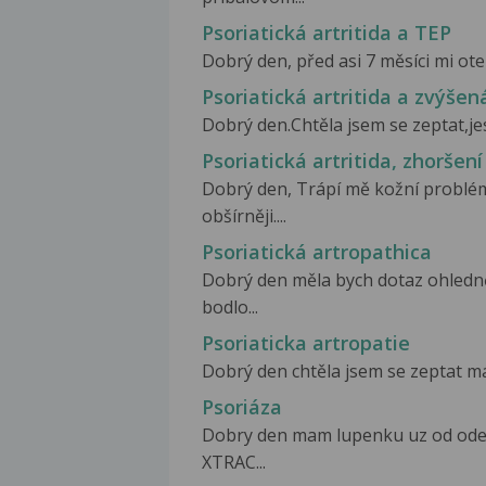
Psoriatická artritida a TEP
Dobrý den, před asi 7 měsíci mi ote
Psoriatická artritida a zvýšen
Dobrý den.Chtěla jsem se zeptat,jest
Psoriatická artritida, zhoršen
Dobrý den, Trápí mě kožní problémy
obšírněji....
Psoriatická artropathica
Dobrý den měla bych dotaz ohledně
bodlo...
Psoriaticka artropatie
Dobrý den chtěla jsem se zeptat má
Psoriáza
Dobry den mam lupenku uz od odets
XTRAC...