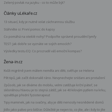
Zelený povlak na jazyku - co to může být?
Články uLékaře.cz
13 situací, kdy je nutné volat záchrannou službu
Stáhněte si: První pomoc do kapsy
Co pomáhá na oteklé nohy? Podpořte správné proudění lymfy
TEST: Jak dobře se vyznáte ve svých emocích?
Výsledky testu EQ: Co prozradil váš emoční kompas?
Žena-in.cz
Kvůli migréně jsem málem neměla ani děti, svěřuje se Helena
Pět tipů, jak začít dokonalé ráno. Nevynechejte snídani ani protažení
Způsob, jak se díváme do mobilu, velmi zatěžuje krční páteř, se
skloněnou hlavou je to stejná zátěž, jak se 40 kilovým pytlem na krku,
vysvětluje přední fyzioterapeut
Tipy maminek, jak na svačiny, aby je děti nenosily nesnědené domů
Jídlo jako palivo pro běžce: Důležité je nejen to, co jíte, ale i kdy to jíte