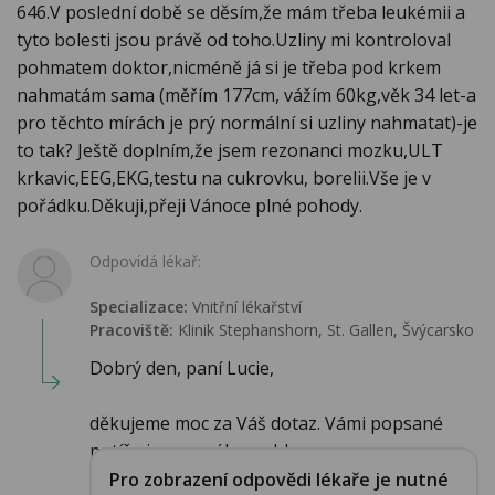
646.V poslední době se děsím,že mám třeba leukémii a
tyto bolesti jsou právě od toho.Uzliny mi kontroloval
pohmatem doktor,nicméně já si je třeba pod krkem
nahmatám sama (měřím 177cm, vážím 60kg,věk 34 let-a
pro těchto mírách je prý normální si uzliny nahmatat)-je
to tak? Ještě doplním,že jsem rezonanci mozku,ULT
krkavic,EEG,EKG,testu na cukrovku, borelii.Vše je v
pořádku.Děkuji,přeji Vánoce plné pohody.
Odpovídá lékař:
Specializace:
Vnitřní lékařství
Pracoviště:
Klinik Stephanshorn, St. Gallen, Švýcarsko
Dobrý den, paní Lucie,
děkujeme moc za Váš dotaz. Vámi popsané
potíže jsou z mého pohle...
Pro zobrazení odpovědi lékaře je nutné