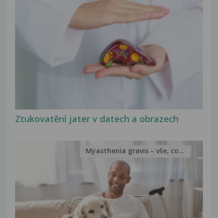
Ztukovatění jater v datech a obrazech
Myasthenia gravis – vše, co...