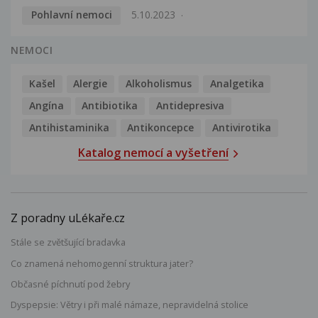
Pohlavní nemoci
5.10.2023
NEMOCI
Kašel
Alergie
Alkoholismus
Analgetika
Angína
Antibiotika
Antidepresiva
Antihistaminika
Antikoncepce
Antivirotika
Katalog nemocí a vyšetření
Z poradny uLékaře.cz
Stále se zvětšující bradavka
Co znamená nehomogenní struktura jater?
Občasné píchnutí pod žebry
Dyspepsie: Větry i při malé námaze, nepravidelná stolice