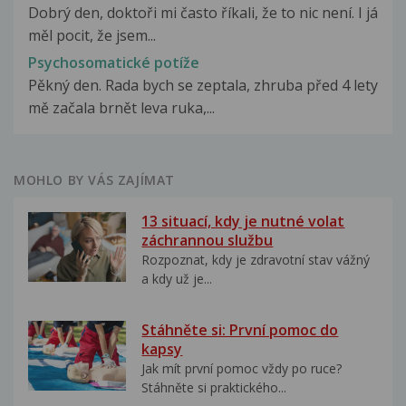
Dobrý den, doktoři mi často říkali, že to nic není. I já
měl pocit, že jsem...
Psychosomatické potíže
Pěkný den. Rada bych se zeptala, zhruba před 4 lety
mě začala brnět leva ruka,...
MOHLO BY VÁS ZAJÍMAT
13 situací, kdy je nutné volat
záchrannou službu
Rozpoznat, kdy je zdravotní stav vážný
a kdy už je...
Stáhněte si: První pomoc do
kapsy
Jak mít první pomoc vždy po ruce?
Stáhněte si praktického...