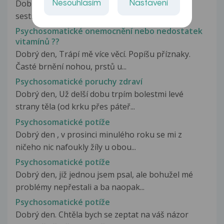
Dobry den, Jiz jsem po telefonu mluvila s vasi
Nesouhlasím
Nastavení
sestrou a dle jejího navodu...
Psychosomatické onemocnění nebo nedostatek
vitamínů ??
Dobrý den, Trápí mě více věcí. Popíšu příznaky.
Časté brnění nohou, prstů u...
Psychosomatické poruchy zdraví
Dobrý den, Už delší dobu trpím bolestmi levé
strany těla (od krku přes páteř...
Psychosomatické potíže
Dobrý den , v prosinci minulého roku se mi z
ničeho nic nafoukly žíly u obou...
Psychosomatické potíže
Dobrý den, již jednou jsem psal, ale bohužel mé
problémy nepřestali a ba naopak...
Psychosomatické potíže
Dobrý den. Chtěla bych se zeptat na váš názor