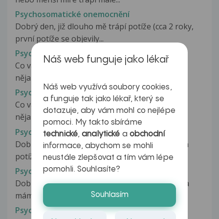
Psychosomatické onemocnění
Dobrý den, již dlouho mě trápí potíže (cca 2 roky,
první potíže se objevily...
Psychosomatické onemocnění
Náš web funguje jako lékař
Co vás trápí, jak dlouho problém trvá, berete
nějaké léky, proběhlo již nějaké...
Náš web využívá soubory cookies,
Psychosomatické onemocnění
a funguje tak jako lékař, který se
Co vás trápí, jak dlouho problém trvá, berete
dotazuje, aby vám mohl co nejlépe
nějaké léky, proběhlo již nějaké...
pomoci. My takto sbíráme
Psychosomatické onemocnění
technické
,
analytické
a
obchodní
Dobrý den. Již řadu let mě trápí několik různých
informace, abychom se mohli
potíží, které spolu podle lékařů...
neustále zlepšovat a tím vám lépe
pomohli. Souhlasíte?
Psychosomatické onemocnění
Dobrý den, psala jsem Vám sem již několikrát, a
mám ještě jeden dotaz. Jsem...
Souhlasím
Psychosomatické onemocnění