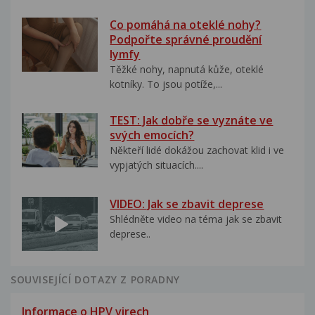
Co pomáhá na oteklé nohy?
Podpořte správné proudění
lymfy
Těžké nohy, napnutá kůže, oteklé
kotníky. To jsou potíže,...
TEST: Jak dobře se vyznáte ve
svých emocích?
Někteří lidé dokážou zachovat klid i ve
vypjatých situacích....
VIDEO: Jak se zbavit deprese
Shlédněte video na téma jak se zbavit
deprese..
SOUVISEJÍCÍ DOTAZY Z PORADNY
Informace o HPV virech