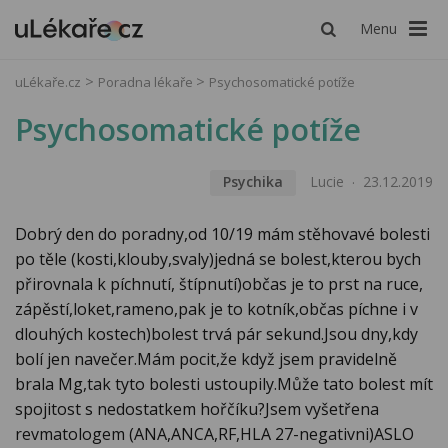
Menu
uLékaře.cz
Poradna lékaře
Psychosomatické potíže
Psychosomatické potíže
Psychika
Lucie
23.12.2019
Dobrý den do poradny,od 10/19 mám stěhovavé bolesti
po těle (kosti,klouby,svaly)jedná se bolest,kterou bych
přirovnala k píchnutí, štípnutí)občas je to prst na ruce,
zápěstí,loket,rameno,pak je to kotník,občas píchne i v
dlouhých kostech)bolest trvá pár sekund.Jsou dny,kdy
bolí jen navečer.Mám pocit,že když jsem pravidelně
brala Mg,tak tyto bolesti ustoupily.Může tato bolest mít
spojitost s nedostatkem hořčíku?Jsem vyšetřena
revmatologem (ANA,ANCA,RF,HLA 27-negativni)ASLO