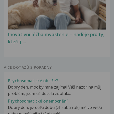
Inovativní léčba myastenie – naděje pro ty,
kteří ji...
VÍCE DOTAZŮ Z PORADNY
Psychosomatické obtíže?
Dobrý den, moc by mne zajímal Váš názor na můj
problém, jsem už docela zoufalá....
Psychosomatické onemocnění
Dobrý den, již delší dobu (zhruba rok) mě ve větší
nebo menší míře trápí malé...