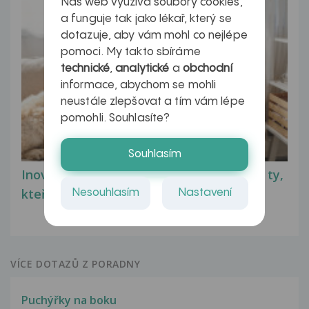
Náš web využívá soubory cookies,
a funguje tak jako lékař, který se
dotazuje, aby vám mohl co nejlépe
pomoci. My takto sbíráme
technické
,
analytické
a
obchodní
informace, abychom se mohli
neustále zlepšovat a tím vám lépe
pomohli. Souhlasíte?
Souhlasím
Inovativní léčba myastenie – naděje pro ty,
kteří ji...
Nesouhlasím
Nastavení
VÍCE DOTAZŮ Z PORADNY
Puchýřky na boku