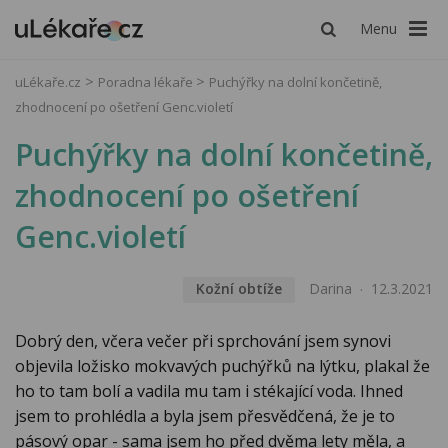
Menu
uLékaře.cz
Poradna lékaře
Puchýřky na dolní končetině,
zhodnocení po ošetření Genc.violetí
Puchýřky na dolní končetině,
zhodnocení po ošetření
Genc.violetí
Kožní obtíže
Darina
12.3.2021
Dobrý den, včera večer při sprchování jsem synovi
objevila ložisko mokvavých puchýřků na lýtku, plakal že
ho to tam bolí a vadila mu tam i stékající voda. Ihned
jsem to prohlédla a byla jsem přesvědčená, že je to
pásový opar - sama jsem ho před dvěma lety měla, a