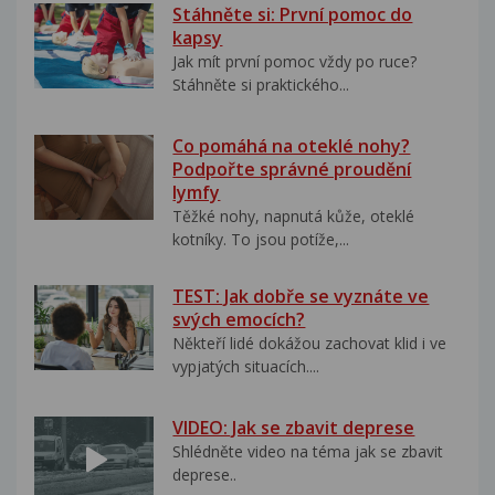
Stáhněte si: První pomoc do
kapsy
Jak mít první pomoc vždy po ruce?
Stáhněte si praktického...
Co pomáhá na oteklé nohy?
Podpořte správné proudění
lymfy
Těžké nohy, napnutá kůže, oteklé
kotníky. To jsou potíže,...
TEST: Jak dobře se vyznáte ve
svých emocích?
Někteří lidé dokážou zachovat klid i ve
vypjatých situacích....
VIDEO: Jak se zbavit deprese
Shlédněte video na téma jak se zbavit
deprese..