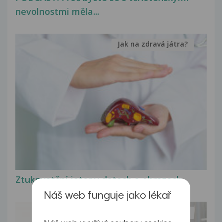
nevolnostmi měla...
Jak na zdravá játra?
Ztukovatění jater v datech a obrazech
Náš web funguje jako lékař
Myasthenia gravis – vše, co...