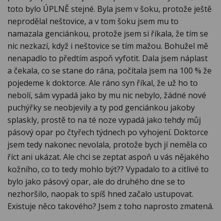
toto bylo ÚPLNĚ stejné. Byla jsem v šoku, protože ještě
neprodělal neštovice, a v tom šoku jsem mu to
namazala genciánkou, protože jsem si říkala, že tím se
nic nezkazí, když i neštovice se tím mažou. Bohužel mě
nenapadlo to předtím aspoň vyfotit. Dala jsem náplast
a čekala, co se stane do rána, počítala jsem na 100 % že
pojedeme k doktorce. Ale ráno syn říkal, že už ho to
nebolí, sám vypadá jako by mu nic nebylo, žádné nové
puchýřky se neobjevily a ty pod genciánkou jakoby
splaskly, prostě to na té noze vypadá jako tehdy můj
pásový opar po čtyřech týdnech po vyhojení. Doktorce
jsem tedy nakonec nevolala, protože bych jí neměla co
říct ani ukázat. Ale chci se zeptat aspoň u vás nějakého
kožního, co to tedy mohlo být?? Vypadalo to a citlivé to
bylo jako pásový opar, ale do druhého dne se to
nezhoršilo, naopak to spíš hned začalo ustupovat.
Existuje něco takového? Jsem z toho naprosto zmatená.