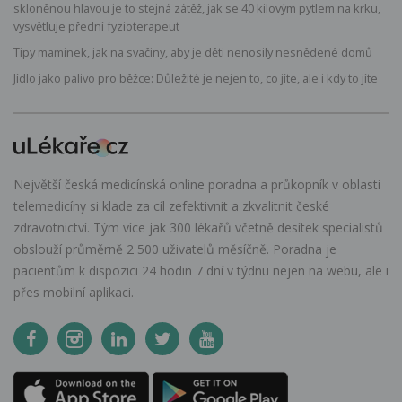
skloněnou hlavou je to stejná zátěž, jak se 40 kilovým pytlem na krku,
vysvětluje přední fyzioterapeut
Tipy maminek, jak na svačiny, aby je děti nenosily nesnědené domů
Jídlo jako palivo pro běžce: Důležité je nejen to, co jíte, ale i kdy to jíte
Největší česká medicínská online poradna a průkopník v oblasti
telemedicíny si klade za cíl zefektivnit a zkvalitnit české
zdravotnictví. Tým více jak 300 lékařů včetně desítek specialistů
obslouží průměrně 2 500 uživatelů měsíčně. Poradna je
pacientům k dispozici 24 hodin 7 dní v týdnu nejen na webu, ale i
přes mobilní aplikaci.