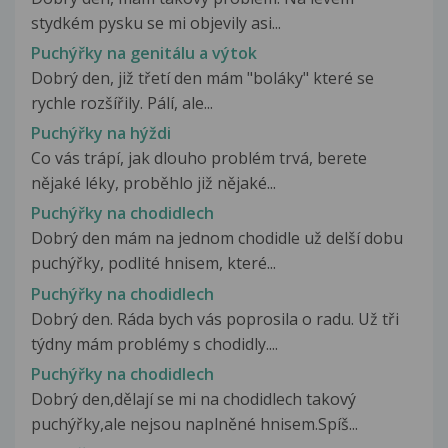
stydkém pysku se mi objevily asi...
Puchýřky na genitálu a výtok
Dobrý den, již třetí den mám "boláky" které se
rychle rozšířily. Pálí, ale...
Puchýřky na hýždi
Co vás trápí, jak dlouho problém trvá, berete
nějaké léky, proběhlo již nějaké...
Puchýřky na chodidlech
Dobrý den mám na jednom chodidle už delší dobu
puchýřky, podlité hnisem, které...
Puchýřky na chodidlech
Dobrý den. Ráda bych vás poprosila o radu. Už tři
týdny mám problémy s chodidly....
Puchýřky na chodidlech
Dobrý den,dělají se mi na chodidlech takový
puchýřky,ale nejsou naplněné hnisem.Spíš...