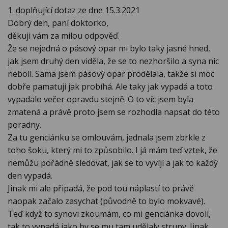
1. doplňující dotaz ze dne 15.3.2021
Dobrý den, paní doktorko,
děkuji vám za milou odpověď.
Že se nejedná o pásový opar mi bylo taky jasné hned,
jak jsem druhý den viděla, že se to nezhoršilo a syna nic
nebolí. Sama jsem pásový opar prodělala, takže si moc
dobře pamatuji jak probíhá. Ale taky jak vypadá a toto
vypadalo večer opravdu stejně. O to víc jsem byla
zmatená a právě proto jsem se rozhodla napsat do této
poradny.
Za tu genciánku se omlouvám, jednala jsem zbrkle z
toho šoku, který mi to způsobilo. I já mám teď vztek, že
nemůžu pořádně sledovat, jak se to vyvíjí a jak to každý
den vypadá.
Jinak mi ale připadá, že pod tou náplastí to právě
naopak začalo zasychat (původně to bylo mokvavé).
Teď když to synovi zkoumám, co mi genciánka dovolí,
tak to vypadá jako by se mu tam udělaly strupy. Jinak