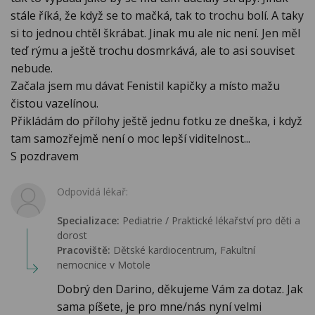
stále říká, že když se to mačká, tak to trochu bolí. A taky
si to jednou chtěl škrábat. Jinak mu ale nic není. Jen měl
teď rýmu a ještě trochu dosmrkává, ale to asi souviset
nebude.
Začala jsem mu dávat Fenistil kapičky a místo mažu
čistou vazelínou.
Přikládám do přílohy ještě jednu fotku ze dneška, i když
tam samozřejmě není o moc lepší viditelnost...
S pozdravem
Odpovídá lékař:
Specializace:
Pediatrie / Praktické lékařství pro děti a
dorost
Pracoviště:
Dětské kardiocentrum, Fakultní
nemocnice v Motole
Dobrý den Darino, děkujeme Vám za dotaz. Jak
sama píšete, je pro mne/nás nyní velmi