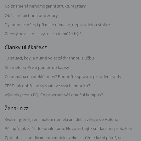
Co znamená nehomogenní struktura jater?
Občasné píchnutí pod žebry
Dyspepsie: Větry i při malé námaze, nepravidelná stolice
Zelený povlak na jazyku - co to může být?
Články uLékaře.cz
13 situací, kdy je nutné volat záchrannou službu
Stáhněte si: První pomoc do kapsy
Co pomáhá na oteklé nohy? Podpořte správné proudění lymfy
TEST: Jak dobře se vyznáte ve svých emocích?
Výsledky testu EQ: Co prozradil váš emoční kompas?
Žena-in.cz
Kvůli migréně jsem málem neměla ani děti, svěřuje se Helena
Pět tipů, jak začít dokonalé ráno. Nevynechejte snídani ani protažení
Způsob, jak se díváme do mobilu, velmi zatěžuje krční páteř, se