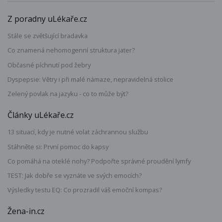
Z poradny uLékaře.cz
Stále se zvětšující bradavka
Co znamená nehomogenní struktura jater?
Občasné píchnutí pod žebry
Dyspepsie: Větry i při malé námaze, nepravidelná stolice
Zelený povlak na jazyku - co to může být?
Články uLékaře.cz
13 situací, kdy je nutné volat záchrannou službu
Stáhněte si: První pomoc do kapsy
Co pomáhá na oteklé nohy? Podpořte správné proudění lymfy
TEST: Jak dobře se vyznáte ve svých emocích?
Výsledky testu EQ: Co prozradil váš emoční kompas?
Žena-in.cz