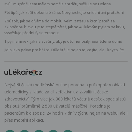
Kvůli migréně jsem málem neměla ani děti, svěřuje se Helena
Pět tipů, jak začít dokonalé ráno. Nevynechejte snídani ani protažení
Způsob, jak se díváme do mobilu, velmi zatěžuje krční páteř, se
skloněnou hlavou je to stejná zátěž, jak se 40 kilovým pytlem na krku,
vysvětluje přední fyzioterapeut
Tipy maminek, jak na svačiny, aby je děti nenosily nesnědené domů
Jídlo jako palivo pro běžce: Důležité je nejen to, co jíte, ale i kdy to jíte
Největší česká medicínská online poradna a průkopník v oblasti
telemedicíny si klade za cíl zefektivnit a zkvalitnit české
zdravotnictví. Tým více jak 300 lékařů včetně desítek specialistů
obslouží průměrně 2 500 uživatelů měsíčně. Poradna je
pacientům k dispozici 24 hodin 7 dní v týdnu nejen na webu, ale i
přes mobilní aplikaci.