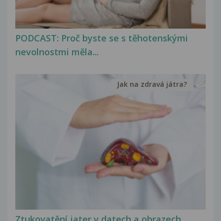
PODCAST: Proč byste se s těhotenskými
nevolnostmi měla...
Jak na zdravá játra?
Ztukovatění jater v datech a obrazech