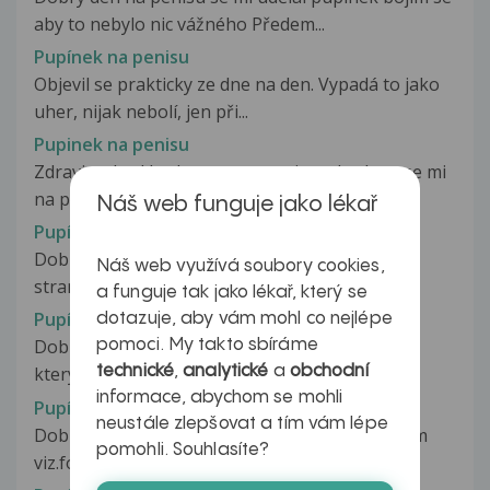
aby to nebylo nic vážného Předem...
Pupínek na penisu
Objevil se prakticky ze dne na den. Vypadá to jako
uher, nijak nebolí, jen při...
Pupinek na penisu
Zdravim chtel bych se zeptat, asi pred rokem se mi
na penise objevil tento pupinek....
Náš web funguje jako lékař
Pupínek na penisu
Dobrý den, před pár dny se mi udělal na vnitřní
Náš web využívá soubory cookies,
straně předkožky pupínek s bílou...
a funguje tak jako lékař, který se
Pupínek na penisu
dotazuje, aby vám mohl co nejlépe
Dobrý den, před 14 dni jsem vymáčkl pupínek,
pomoci. My takto sbíráme
technické
,
analytické
a
obchodní
který jsem měl na penisu u varlat....
informace, abychom se mohli
Pupínek na penisu
neustále zlepšovat a tím vám lépe
Dobrý den chtěl bych poradit co stímto pupíkem
pomohli. Souhlasíte?
viz.foto zda se dá nějak léčit...