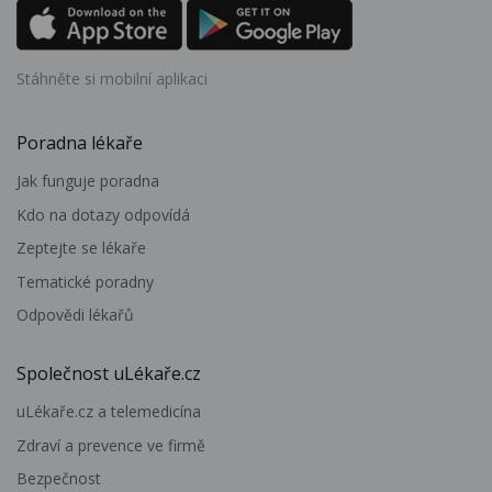
Stáhněte si mobilní aplikaci
Poradna lékaře
Jak funguje poradna
Kdo na dotazy odpovídá
Zeptejte se lékaře
Tematické poradny
Odpovědi lékařů
Společnost uLékaře.cz
uLékaře.cz a telemedicína
Zdraví a prevence ve firmě
Bezpečnost