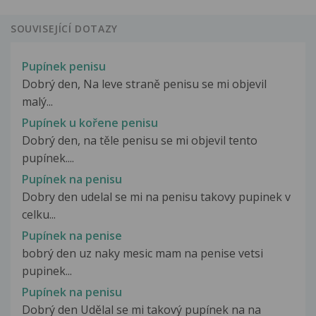
SOUVISEJÍCÍ DOTAZY
Pupínek penisu
Dobrý den, Na leve straně penisu se mi objevil
malý...
Pupínek u kořene penisu
Dobrý den, na těle penisu se mi objevil tento
pupínek....
Pupínek na penisu
Dobry den udelal se mi na penisu takovy pupinek v
celku...
Pupínek na penise
bobrý den uz naky mesic mam na penise vetsi
pupinek...
Pupínek na penisu
Dobrý den Udělal se mi takový pupínek na na