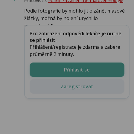
Pracoviště:
Poliklinika Anděl - Dermatovenerologie
Podle fotografie by mohlo jít o zánět mazové
žlázky, možná by hojení urychlilo
propíchnut�...
Pro zobrazení odpovědi lékaře je nutné
se přihlásit.
Přihlášení/registrace je zdarma a zabere
průměrně 2 minuty.
Přihlásit se
Zaregistrovat