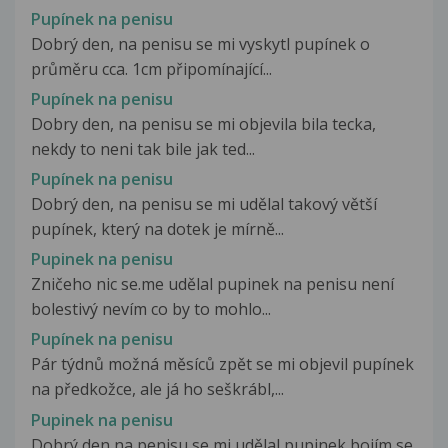
Pupínek na penisu
Dobrý den, na penisu se mi vyskytl pupínek o
průměru cca. 1cm připomínající...
Pupínek na penisu
Dobry den, na penisu se mi objevila bila tecka,
nekdy to neni tak bile jak ted...
Pupínek na penisu
Dobrý den, na penisu se mi udělal takový větší
pupínek, který na dotek je mírně...
Pupinek na penisu
Zničeho nic se.me udělal pupinek na penisu není
bolestivý nevím co by to mohlo...
Pupínek na penisu
Pár týdnů možná měsíců zpět se mi objevil pupínek
na předkožce, ale já ho seškrábl,...
Pupinek na penisu
Dobrý den na penisu se mi udělal pupinek bojím se