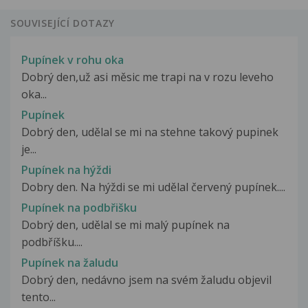
SOUVISEJÍCÍ DOTAZY
Pupínek v rohu oka
Dobrý den,už asi měsic me trapi na v rozu leveho
oka...
Pupínek
Dobrý den, udělal se mi na stehne takový pupinek
je...
Pupínek na hýždi
Dobry den. Na hýždi se mi udělal červený pupínek....
Pupínek na podbřišku
Dobrý den, udělal se mi malý pupínek na
podbříšku....
Pupínek na žaludu
Dobrý den, nedávno jsem na svém žaludu objevil
tento...