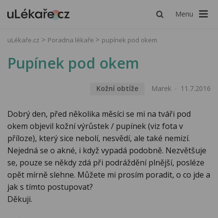
Menu
uLékaře.cz
Poradna lékaře
pupínek pod okem
Pupínek pod okem
Kožní obtíže
Marek
11.7.2016
Dobrý den, před několika měsíci se mi na tváři pod
okem objevil kožní výrůstek / pupínek (viz fota v
příloze), který sice nebolí, nesvědí, ale také nemizí.
Nejedná se o akné, i když vypadá podobně. Nezvětšuje
se, pouze se někdy zdá při podráždění plnější, posléze
opět mírně slehne. Můžete mi prosím poradit, o co jde a
jak s tímto postupovat?
Děkuji.