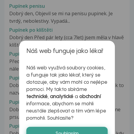
Pupínek penisu
Dobrý den, Objevil se mi na penisu pupinek. Je
tvrdý, nebolestivy. Vypadá...
Pupínek po klíštěti
Dobrý den Před pár lety (cca 7let) jsem měla v hlavě
klíště, zůstalo mi do...
Náš web funguje jako lékař
Pupínek po klíštěti
Před šesti dny jsem měl klíště. Malé a hned po
Náš web využívá soubory cookies,
nálezu odstraněné. Po něm mám...
a funguje tak jako lékař, který se
Pupínek po klíštěti
dotazuje, aby vám mohl co nejlépe
Dobrý den. Již 4 měsíce mám "pupínek" ,nebo jak to
pomoci. My takto sbíráme
nazvat, po klíštěti viz....
technické
,
analytické
a
obchodní
Pupínek pod prsem
informace, abychom se mohli
Dobry den...pred par tydny se mi na spodni strane
neustále zlepšovat a tím vám lépe
prsu udelal cerveny pupinek...pri...
pomohli. Souhlasíte?
Pupínek před uchem
Dobry den, tento tyden v utery je presne 14 dni kdy
Souhlasím