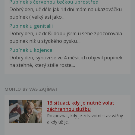
Pupínek s červenou tečkou uprostřed
Dobrý den, už déle jak 14 dní mám na ukazováčku
pupínek ( velký asi jako...
Pupinek u genitalii
Dobry den, uz delši dobu jsrm u sebe zpozorovala
pupinek niž u stydkého pysku....
Pupínek u kojence
Dobrý den, synovi se ve 4 měsících objevil pupínek
na stehně, který stále roste....
MOHLO BY VÁS ZAJÍMAT
13 situací, kdy je nutné volat
záchrannou službu
Rozpoznat, kdy je zdravotní stav vážný
a kdy už je...