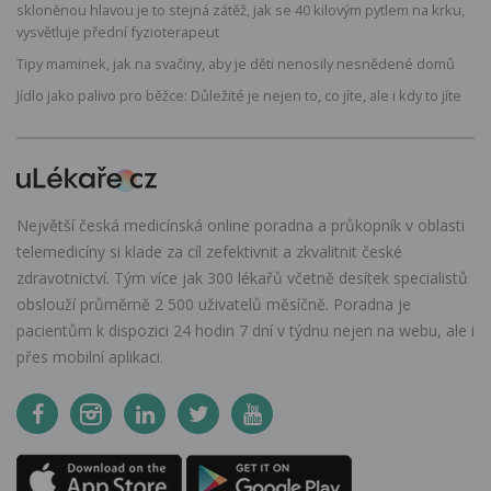
skloněnou hlavou je to stejná zátěž, jak se 40 kilovým pytlem na krku,
vysvětluje přední fyzioterapeut
Tipy maminek, jak na svačiny, aby je děti nenosily nesnědené domů
Jídlo jako palivo pro běžce: Důležité je nejen to, co jíte, ale i kdy to jíte
Největší česká medicínská online poradna a průkopník v oblasti
telemedicíny si klade za cíl zefektivnit a zkvalitnit české
zdravotnictví. Tým více jak 300 lékařů včetně desítek specialistů
obslouží průměrně 2 500 uživatelů měsíčně. Poradna je
pacientům k dispozici 24 hodin 7 dní v týdnu nejen na webu, ale i
přes mobilní aplikaci.