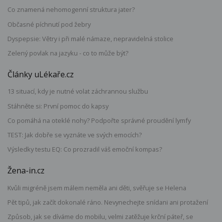
Co znamená nehomogenní struktura jater?
Občasné píchnutí pod žebry
Dyspepsie: Větry i při malé námaze, nepravidelná stolice
Zelený povlak na jazyku - co to může být?
Články uLékaře.cz
13 situací, kdy je nutné volat záchrannou službu
Stáhněte si: První pomoc do kapsy
Co pomáhá na oteklé nohy? Podpořte správné proudění lymfy
TEST: Jak dobře se vyznáte ve svých emocích?
Výsledky testu EQ: Co prozradil váš emoční kompas?
Žena-in.cz
Kvůli migréně jsem málem neměla ani děti, svěřuje se Helena
Pět tipů, jak začít dokonalé ráno. Nevynechejte snídani ani protažení
Způsob, jak se díváme do mobilu, velmi zatěžuje krční páteř, se