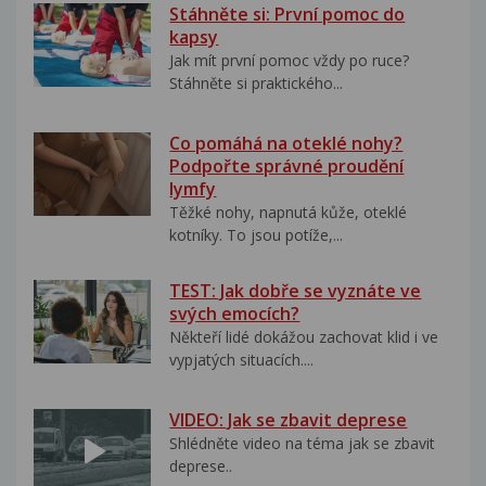
Stáhněte si: První pomoc do
kapsy
Jak mít první pomoc vždy po ruce?
Stáhněte si praktického...
Co pomáhá na oteklé nohy?
Podpořte správné proudění
lymfy
Těžké nohy, napnutá kůže, oteklé
kotníky. To jsou potíže,...
TEST: Jak dobře se vyznáte ve
svých emocích?
Někteří lidé dokážou zachovat klid i ve
vypjatých situacích....
VIDEO: Jak se zbavit deprese
Shlédněte video na téma jak se zbavit
deprese..