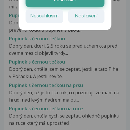
mi z niceho nic vecer...
Pupínek s bílou tečkou vypadající jako beďar
Nesouhlasím
Nastavení
Dobrý den. Paní doktorko udělal se mi na rtu u
pravého koutku pupínek s bílou...
Pupínek s černou tečkou
Dobry den, dceri, 2,5 roku se pred uchem cca pred
dvema mesici objevil tvrdy...
Pupínek s černou tečkou
Dobrý den, chtěla jsem se zeptat, jestli je tato Piha
v Pořádku. A jestli nevíte...
Pupínek s černou tečkou na prsu
Dobrý den, už je to cca rok, co pozoruji, že mám na
hrudi nad levým ňadrem malou...
Pupinek s černou tečkou na ruce
Dobrý den, chtěla bych se zeptat, ohledně pupínku
na ruce který má uprostřed...