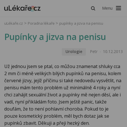
Menu
uLékaře.cz
Poradna lékaře
pupínky a jizva na penisu
Pupínky a jizva na penisu
Urologie
Petr
10.12.2013
Už jednou jsem se ptal, co můžou znamenat shluky cca
2 mm či méně velikých bílých pupínků na penisu, kolem
červené jizvy, jejíž příčinu si také nedovedu vysvětlit, na
penisu mám tento problém už minimálně 4 roky a nyní
chci zahájit sexuální život a pupínky mě nejen děsí, ale i
vadí, nyní přikládám foto. Jsem ještě panic, takže
doufám, že to není pohlavní choroba. Pokud to je
pouze kosmetický problém, měl bych dotaz jak se
pupínků zbavit. Děkuji a přeji hezký den.