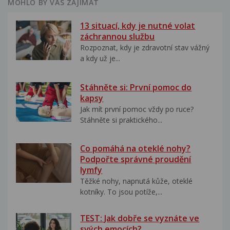
MOHLO BY VÁS ZAJÍMAT
13 situací, kdy je nutné volat
záchrannou službu
Rozpoznat, kdy je zdravotní stav vážný
a kdy už je...
Stáhněte si: První pomoc do
kapsy
Jak mít první pomoc vždy po ruce?
Stáhněte si praktického...
Co pomáhá na oteklé nohy?
Podpořte správné proudění
lymfy
Těžké nohy, napnutá kůže, oteklé
kotníky. To jsou potíže,...
TEST: Jak dobře se vyznáte ve
svých emocích?