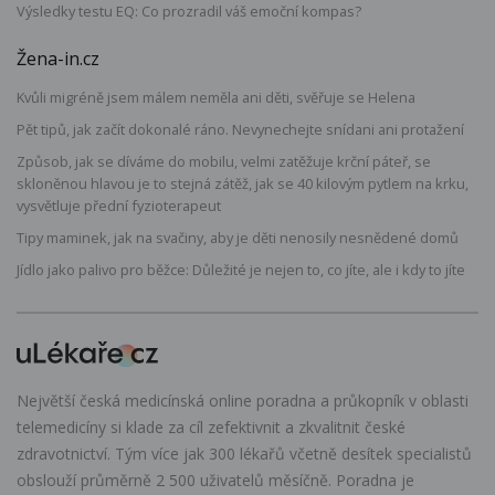
Výsledky testu EQ: Co prozradil váš emoční kompas?
Žena-in.cz
Kvůli migréně jsem málem neměla ani děti, svěřuje se Helena
Pět tipů, jak začít dokonalé ráno. Nevynechejte snídani ani protažení
Způsob, jak se díváme do mobilu, velmi zatěžuje krční páteř, se
skloněnou hlavou je to stejná zátěž, jak se 40 kilovým pytlem na krku,
vysvětluje přední fyzioterapeut
Tipy maminek, jak na svačiny, aby je děti nenosily nesnědené domů
Jídlo jako palivo pro běžce: Důležité je nejen to, co jíte, ale i kdy to jíte
Největší česká medicínská online poradna a průkopník v oblasti
telemedicíny si klade za cíl zefektivnit a zkvalitnit české
zdravotnictví. Tým více jak 300 lékařů včetně desítek specialistů
obslouží průměrně 2 500 uživatelů měsíčně. Poradna je