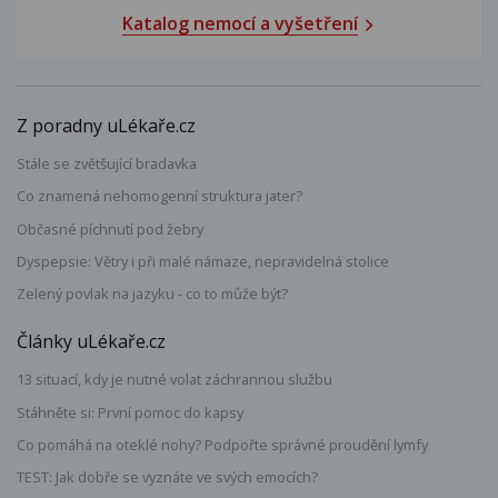
Katalog nemocí a vyšetření
Z poradny uLékaře.cz
Stále se zvětšující bradavka
Co znamená nehomogenní struktura jater?
Občasné píchnutí pod žebry
Dyspepsie: Větry i při malé námaze, nepravidelná stolice
Zelený povlak na jazyku - co to může být?
Články uLékaře.cz
13 situací, kdy je nutné volat záchrannou službu
Stáhněte si: První pomoc do kapsy
Co pomáhá na oteklé nohy? Podpořte správné proudění lymfy
TEST: Jak dobře se vyznáte ve svých emocích?