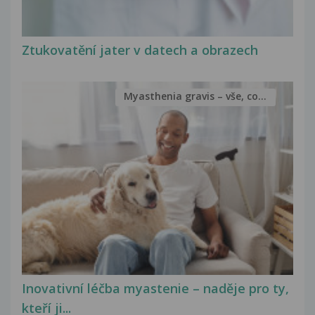
Ztukovatění jater v datech a obrazech
Myasthenia gravis – vše, co...
Inovativní léčba myastenie – naděje pro ty,
kteří ji...