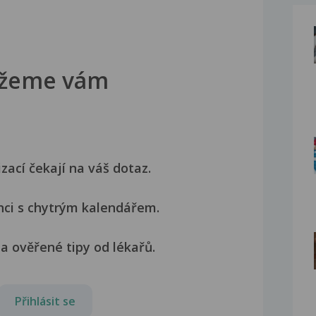
žeme vám
izací čekají na váš dotaz.
nci s chytrým kalendářem.
a ověřené tipy od lékařů.
Přihlásit se