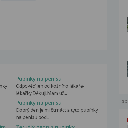
Pupínky na penisu
ínky
Odpověď jen od kožního lékaře-
lékařky.Děkuji.Mám už...
SO
Pupínky na penisu
Dobrý den je mi čtrnáct a tyto pupínky
na penisu pod...
ním
Zarudlý penis s pupínky