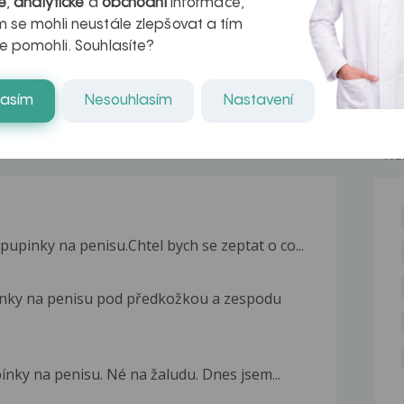
é
,
analytické
a
obchodní
informace,
naděje pro ty,
 se mohli neustále zlepšovat a tím
kteří ji...
e pomohli. Souhlasíte?
lasím
Nesouhlasím
Nastavení
NE
pupinky na penisu.Chtel bych se zeptat o co...
pínky na penisu pod předkožkou a zespodu
nky na penisu. Né na žaludu. Dnes jsem...