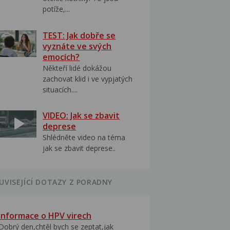
potíže,...
TEST: Jak dobře se
vyznáte ve svých
emocích?
Někteří lidé dokážou
zachovat klid i ve vypjatých
situacích....
VIDEO: Jak se zbavit
deprese
Shlédněte video na téma
jak se zbavit deprese..
UVISEJÍCÍ DOTAZY Z PORADNY
Informace o HPV virech
Dobrý den,chtěl bych se zeptat,jak