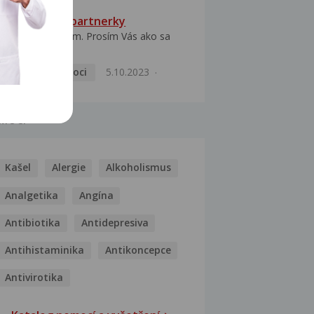
HPV typ 52 u partnerky
Dobrý deň prajem. Prosím Vás ako sa
dá vyliečiť vírus...
Pohlavní nemoci
5.10.2023
MOCI
Kašel
Alergie
Alkoholismus
Analgetika
Angína
Antibiotika
Antidepresiva
Antihistaminika
Antikoncepce
Antivirotika