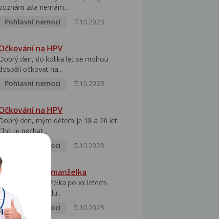
poznám zda nemám...
Pohlavní nemoci
7.10.2023
Očkování na HPV
Dobrý den, do kolika let se mohou
dospělí očkovat na...
Pohlavní nemoci
7.10.2023
Očkování na HPV
Dobrý den, mým dětem je 18 a 20 let.
Chci je nechat...
Pohlavní nemoci
5.10.2023
HPV pozitivní manželka
Dobrý den, manželka po xx letech
přivezla z Východu...
Pohlavní nemoci
5.10.2023