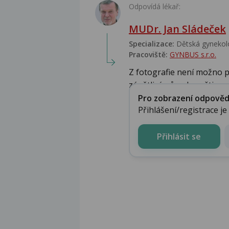
Odpovídá lékař:
MUDr. Jan Sládeček
Specializace:
Dětská gynekolo
Pracoviště:
GYNBUS s.r.o.
Z fotografie není možno 
zánětlivý původ navštiv...
Pro zobrazení odpovědi 
Přihlášení/registrace j
Přihlásit se