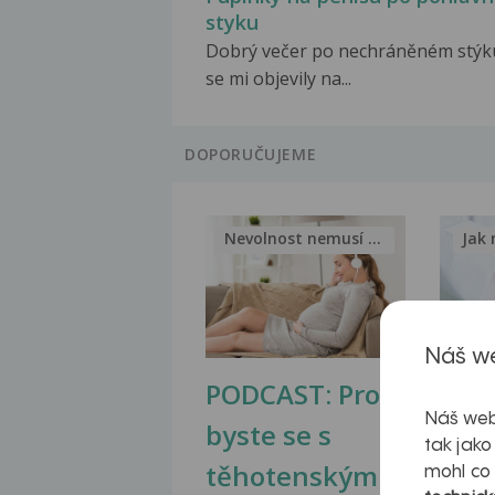
styku
Dobrý večer po nechráněném stýk
se mi objevily na...
DOPORUČUJEME
Nevolnost nemusí být nutnou...
Jak 
Náš we
PODCAST: Proč
Ztu
Náš web
byste se s
jate
tak jako
těhotenskými
obr
mohl co