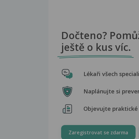
Dočteno? Pomů
ještě o kus víc.
Lékaři všech special
Naplánujte si preve
Objevujte praktické 
Zaregistrovat se zdarma