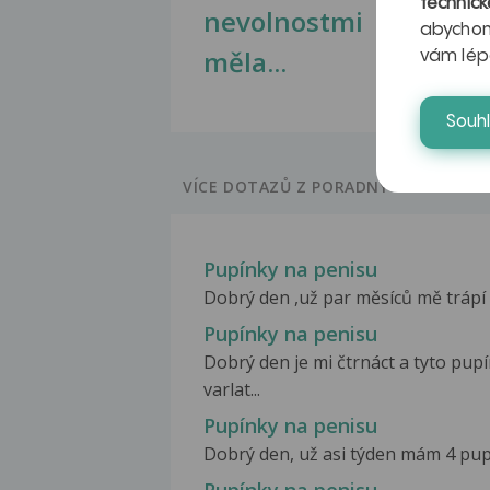
technick
nevolnostmi
abychom
měla...
vám lép
Souh
VÍCE DOTAZŮ Z PORADNY
Pupínky na penisu
Dobrý den ,už par měsíců mě trápí 
Pupínky na penisu
Dobrý den je mi čtrnáct a tyto pu
varlat...
Pupínky na penisu
Dobrý den, už asi týden mám 4 pupí
Pupínky na penisu