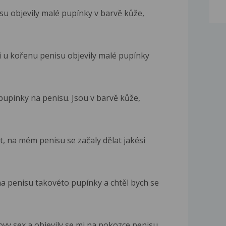
su objevily malé pupínky v barvě kůže,
i u kořenu penisu objevily malé pupínky
 pupinky na penisu. Jsou v barvě kůže,
, na mém penisu se začaly dělat jakési
 penisu takovéto pupínky a chtěl bych se
vy sex a objevily se mi na pokozce penisu...