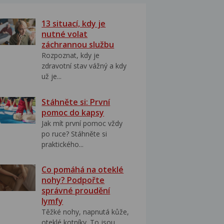
13 situací, kdy je
nutné volat
záchrannou službu
Rozpoznat, kdy je
zdravotní stav vážný a kdy
už je...
Stáhněte si: První
pomoc do kapsy
Jak mít první pomoc vždy
po ruce? Stáhněte si
praktického...
Co pomáhá na oteklé
nohy? Podpořte
správné proudění
lymfy
Těžké nohy, napnutá kůže,
oteklé kotníky. To jsou