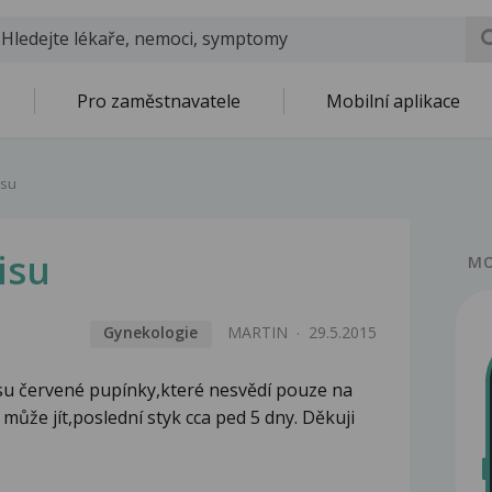
Pro zaměstnavatele
Mobilní aplikace
isu
isu
MO
Gynekologie
MARTIN
29.5.2015
su červené pupínky,které nesvědí pouze na
 může jít,poslední styk cca ped 5 dny. Děkuji