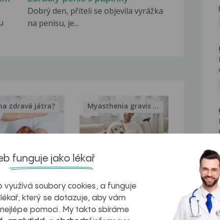
Dobrý den, příteli se objevila vyrážka
u
na penisu, je...
na zdravá játra?
Myasthenia gravis – vše, co...
b funguje jako lékař
kovatění
Inovativní
 využívá soubory cookies, a funguje
r v datech a
léčba
 lékař, který se dotazuje, aby vám
azech
myastenie –
 nejlépe pomoci. My takto sbíráme