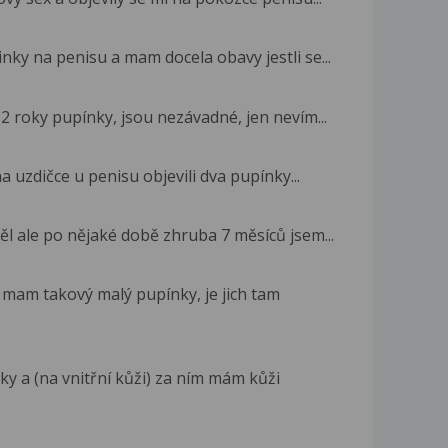
nky na penisu a mam docela obavy jestli se...
2 roky pupínky, jsou nezávadné, jen nevím...
 uzdičce u penisu objevili dva pupínky...
l ale po nějaké době zhruba 7 měsíců jsem...
 mam takový malý pupínky, je jich tam
y a (na vnitřní kůži) za ním mám kůži