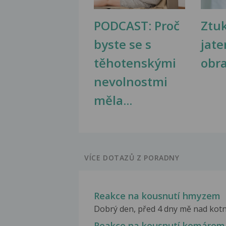
PODCAST: Proč
Ztu
byste se s
jate
těhotenskými
obr
nevolnostmi
měla...
VÍCE DOTAZŮ Z PORADNY
Reakce na kousnutí hmyzem
Dobrý den, před 4 dny mě nad kotník
Reakce na kousnutí komárem