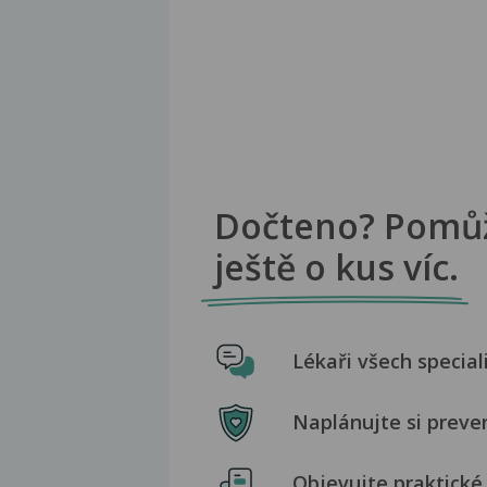
Dočteno? Pomů
ještě o kus víc.
Lékaři všech special
Naplánujte si preve
Objevujte praktické 