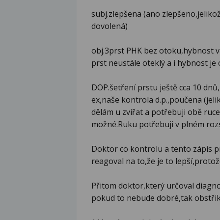
subj.zlepšena (ano zlepšeno,jelikož
dovolená)
obj.3prst PHK bez otoku,hybnost v
prst neustále oteklý a i hybnost j
DOP.šetření prstu ještě cca 10 dn
ex,naše kontrola d.p.,poučena (jeli
dělám u zvířat a potřebuji obě ruc
možné.Ruku potřebuji v plném roz
Doktor co kontrolu a tento zápis p
reagoval na to,že je to lepší,prot
Přitom doktor,který určoval diagn
pokud to nebude dobré,tak obstřik