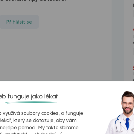
Přihlásit se
b funguje jako lékař
Ordinační hodiny MUDr.
 využívá soubory cookies, a funguje
Filipovské Olgy, kožní
ane
 lékař, který se dotazuje, aby vám
ambulance
 nejlépe pomoci. My takto sbíráme
Prosím, ordinační hodiny MUDr.