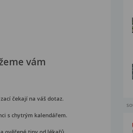
žeme vám
izací čekají na váš dotaz.
SO
nci s chytrým kalendářem.
a ověřené tipy od lékařů.