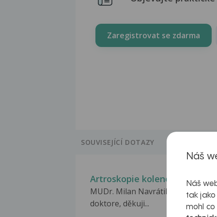
Zaregistrovat se zdarma
SOUVISEJÍCÍ DOTAZY
Náš we
Artroskopie kolene
Náš web
MUDr. Milan Navrátil: Moc Vám, p
tak jako
doktore, děkuji...
mohl co