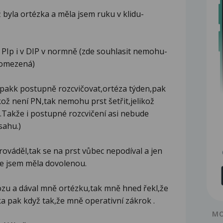
 byla ortézka a měla jsem ruku v klidu-
 PIp i v DIP v normně (zde souhlasit nemohu-
e omezená)
ů,pakk postupně rozcvičovat,ortéza týden,pak
kož není PN,tak nemohu prst šetřit,jelikož
e.Takže i postupné rozcvičení asi nebude
sahu.)
rováděl,tak se na prst vůbec nepodíval a jen
ože jsem měla dovolenou.
ozu a dával mně ortézku,tak mně hned řekl,že
a pak když tak,že mně operativní zákrok .
MO