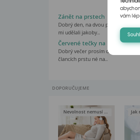
technick
abychom
Zánět na prstech
vám lép
Dobrý den, na dvou prstech ruky s
mi udělali jakoby...
Souh
Červené tečky na prstech
Dobrý večer prosím o radu, na
člancích prstu né na...
DOPORUČUJEME
Nevolnost nemusí být nutnou...
Jak 