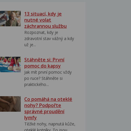
13 situací, kdy je
nutné volat
záchrannou službu
Rozpoznat, kdy je
zdravotní stav vážný a kdy
už je...
Stáhněte si: První
pomoc do kapsy
Jak mít první pomoc vždy
po ruce? Stáhněte si
praktického...
Co pomáhá na oteklé
nohy? Podpořte
správné proudění
lymfy
Těžké nohy, napnutá kůže,
oteklé kotníky. To jsou