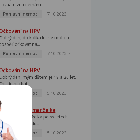
poznám zda nemám...
Pohlavní nemoci
7.10.2023
Očkování na HPV
Dobrý den, do kolika let se mohou
dospělí očkovat na...
Pohlavní nemoci
7.10.2023
Očkování na HPV
Dobrý den, mým dětem je 18 a 20 let.
Chci je nechat...
Pohlavní nemoci
5.10.2023
HPV pozitivní manželka
Dobrý den, manželka po xx letech
přivezla z Východu...
Pohlavní nemoci
5.10.2023