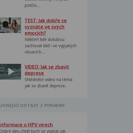
potíže,...
TEST: Jak dobře se
vyznáte ve svých
emocích?
Někteří lidé dokážou
zachovat klid i ve vypjatých
situacích....
VIDEO: Jak se zbavit
deprese
Shlédněte video na téma
jak se zbavit deprese..
UVISEJÍCÍ DOTAZY Z PORADNY
Informace o HPV virech
Dobrý den,chtěl bych se zeptat,jak