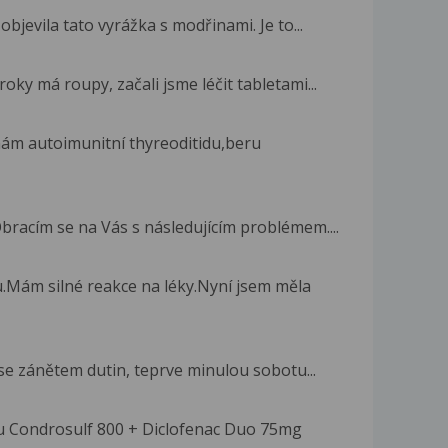
bjevila tato vyrážka s modřinami. Je to...
oky má roupy, začali jsme léčit tabletami...
mám autoimunitní thyreoditidu,beru
racím se na Vás s následujícím problémem....
.Mám silné reakce na léky.Nyní jsem měla
 se zánětem dutin, teprve minulou sobotu...
ru Condrosulf 800 + Diclofenac Duo 75mg