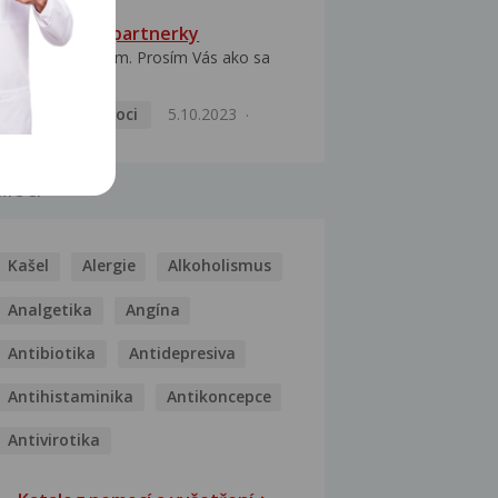
HPV typ 52 u partnerky
Dobrý deň prajem. Prosím Vás ako sa
dá vyliečiť vírus...
Pohlavní nemoci
5.10.2023
MOCI
Kašel
Alergie
Alkoholismus
Analgetika
Angína
Antibiotika
Antidepresiva
Antihistaminika
Antikoncepce
Antivirotika