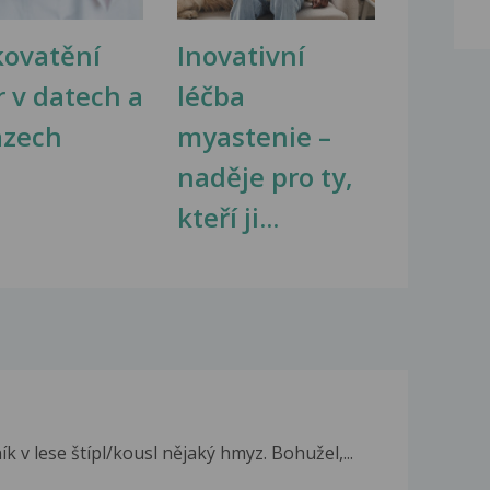
kovatění
Inovativní
r v datech a
léčba
azech
myastenie –
naděje pro ty,
kteří ji...
 v lese štípl/kousl nějaký hmyz. Bohužel,...