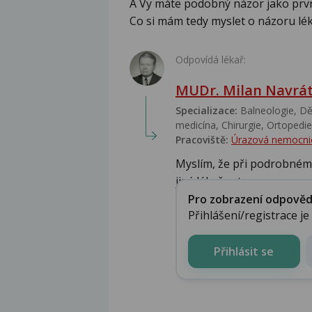
A Vy máte podobný názor jako prvn
Co si mám tedy myslet o názoru lék
Odpovídá lékař:
MUDr. Milan Navrát
Specializace:
Balneologie, Dět
medicína, Chirurgie, Ortopedie,
Pracoviště:
Úrazová nemocni
Myslím, že při podrobném 
jiný lékař ort...
Pro zobrazení odpovědi 
Přihlášení/registrace j
Přihlásit se