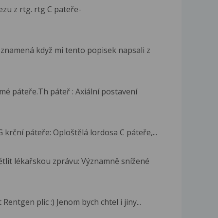
zu z rtg. rtg C pateře-
ě znamená když mi tento popisek napsali z
é páteře.Th páteř : Axiální postavení
krční páteře: Oploštělá lordosa C páteře,...
tlit lékařskou zprávu: Významně snížené
ntgen plic :) Jenom bych chtel i jiny...