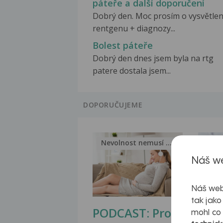
páteře a další doporučení
Dobrý den. Moc prosím o vysvětlen
rentgenu + diagnozy...
Bolest páteře
Dobrý den dnes jsem byla na rtg
patere dostala jsem...
DOPORUČUJEME
Nevolnost nemusí být nutnou...
Jak 
Náš we
Náš web
tak jako
PODCAST: Proč
Ztu
mohl co