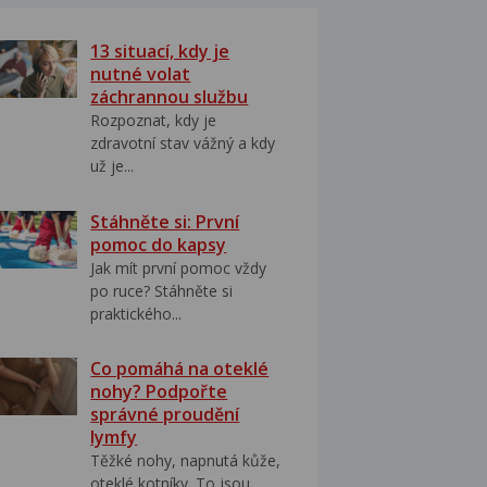
13 situací, kdy je
nutné volat
záchrannou službu
Rozpoznat, kdy je
zdravotní stav vážný a kdy
už je...
Stáhněte si: První
pomoc do kapsy
Jak mít první pomoc vždy
po ruce? Stáhněte si
praktického...
Co pomáhá na oteklé
nohy? Podpořte
správné proudění
lymfy
Těžké nohy, napnutá kůže,
oteklé kotníky. To jsou