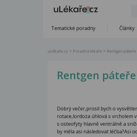
Tematické poradny
Články
uLékaře.cz
Poradna lékaře
Rentgen páteře
Rentgen páteře
Dobrý večer,prosil bych o vysvětle
rotace,lordoza úhlová s vrcholem 
s osteofyty hlavně ventrálně a sníž
by měla asi následovat léčba?Asi od