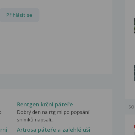
Přihlásit se
Rentgen krční páteře
SO
o
Dobrý den na rtg mi po popsání
snímků napsali...
rní
Artrosa páteře a zalehlé uši