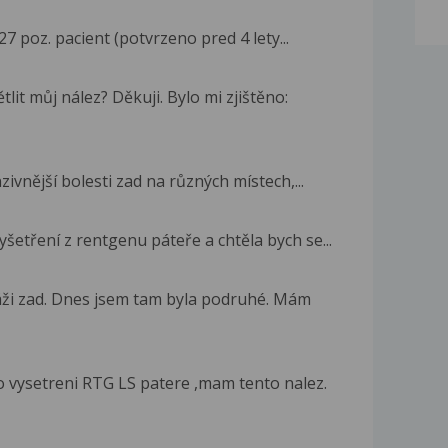
7 poz. pacient (potvrzeno pred 4 lety...
it můj nález? Děkuji. Bylo mi zjištěno:
ivnější bolesti zad na různých místech,...
šetření z rentgenu páteře a chtěla bych se...
áži zad. Dnes jsem tam byla podruhé. Mám
o vysetreni RTG LS patere ,mam tento nalez.