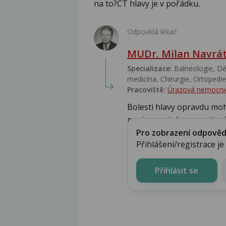
na to?CT hlavy je v pořádku.
Odpovídá lékař:
MUDr. Milan Navrát
Specializace:
Balneologie, Dět
medicína, Chirurgie, Ortopedie,
Pracoviště:
Úrazová nemocni
Bolesti hlavy opravdu moh
popisované degenerativní 
Pro zobrazení odpovědi 
Přihlášení/registrace j
Přihlásit se