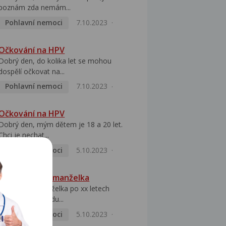
poznám zda nemám...
Pohlavní nemoci
7.10.2023
Očkování na HPV
Dobrý den, do kolika let se mohou
dospělí očkovat na...
Pohlavní nemoci
7.10.2023
Očkování na HPV
Dobrý den, mým dětem je 18 a 20 let.
Chci je nechat...
Pohlavní nemoci
5.10.2023
HPV pozitivní manželka
Dobrý den, manželka po xx letech
přivezla z Východu...
Pohlavní nemoci
5.10.2023