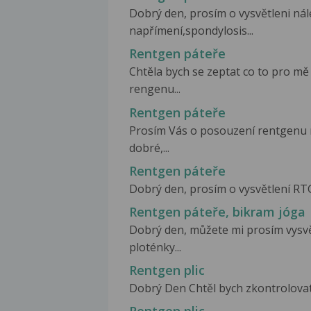
Dobrý den, prosím o vysvětleni nále
napřímení,spondylosis...
Rentgen páteře
Chtěla bych se zeptat co to pro m
rengenu...
Rentgen páteře
Prosím Vás o posouzení rentgenu m
dobré,...
Rentgen páteře
Dobrý den, prosím o vysvětlení RTG 
Rentgen páteře, bikram jóga
Dobrý den, můžete mi prosím vysvě
ploténky...
Rentgen plic
Dobrý Den Chtěl bych zkontrolovat Re
Rentgen plic