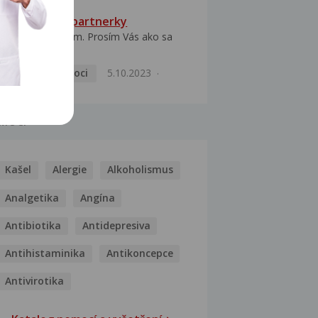
HPV typ 52 u partnerky
Dobrý deň prajem. Prosím Vás ako sa
dá vyliečiť vírus...
Pohlavní nemoci
5.10.2023
MOCI
Kašel
Alergie
Alkoholismus
Analgetika
Angína
Antibiotika
Antidepresiva
Antihistaminika
Antikoncepce
Antivirotika