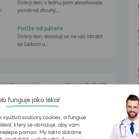
Dobrý den, v lednu jsem absolvovala
í
poměrně dlouhý...
Potíže od páteře
Dobrý den, dovoluji se na vás obrátit
se žádostí o...
na zdravá játra?
Myasthenia gravis – vše, co...
b funguje jako lékař
 využívá soubory cookies, a funguje
 lékař, který se dotazuje, aby vám
kovatění
Inovativní
 nejlépe pomoci. My takto sbíráme