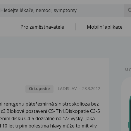
Pro zaměstnavatele
Mobilní aplikace
MO
Ortopedie
LADISLAV
28.3.2012
ní rentgenu páteře:mírná sinistroskolioza bez
v c3.Blokové postavení C5-Th1.Diskopatie C3-5
ením disku C4-5 dozrálně na 1/2 výšky...Jaká
 10 let trpim bolestma hlavy,může to mít vliv