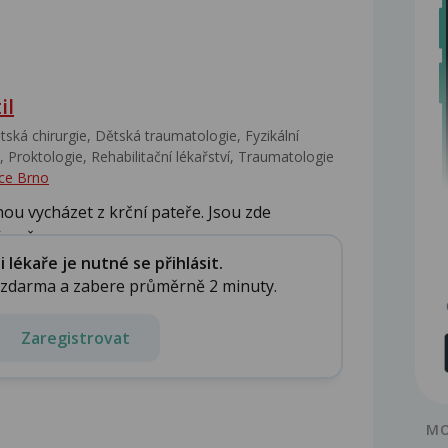
il
ská chirurgie, Dětská traumatologie, Fyzikální
 Proktologie, Rehabilitační lékařství‎, Traumatologie
ce Brno
ou vycházet z krční pateře. Jsou zde
změny...
lékaře je nutné se přihlásit.
e zdarma a zabere průměrně 2 minuty.
Zaregistrovat
MO