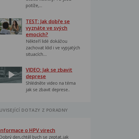
potíže,...
TEST: Jak dobře se
vyznáte ve svých
emocích?
Někteří lidé dokážou
zachovat klid i ve vypjatých
situacích....
VIDEO: Jak se zbavit
deprese
Shlédněte video na téma
jak se zbavit deprese..
UVISEJÍCÍ DOTAZY Z PORADNY
Informace o HPV virech
Dobrý den,chtěl bych se zeptat,jak