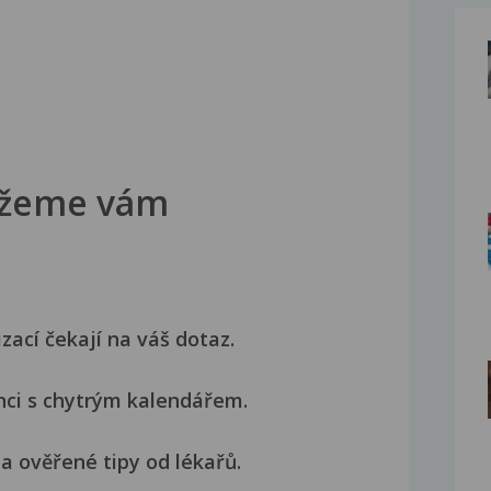
žeme vám
izací čekají na váš dotaz.
nci s chytrým kalendářem.
a ověřené tipy od lékařů.