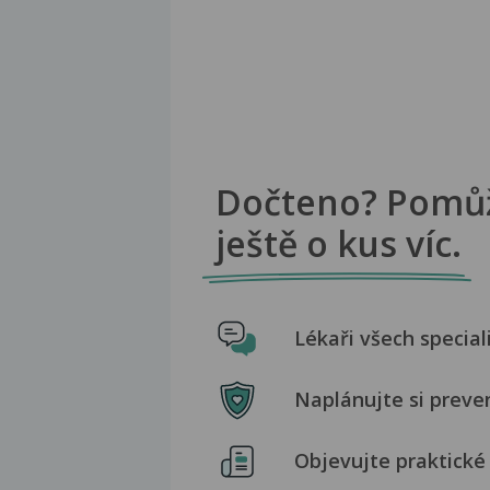
Dočteno? Pomů
ještě o kus víc.
Lékaři všech special
Naplánujte si preve
Objevujte praktické 