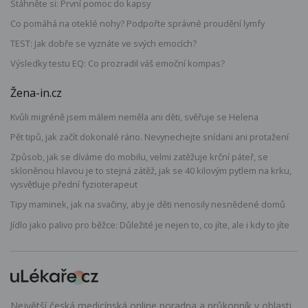
Stáhněte si: První pomoc do kapsy
Co pomáhá na oteklé nohy? Podpořte správné proudění lymfy
TEST: Jak dobře se vyznáte ve svých emocích?
Výsledky testu EQ: Co prozradil váš emoční kompas?
Žena-in.cz
Kvůli migréně jsem málem neměla ani děti, svěřuje se Helena
Pět tipů, jak začít dokonalé ráno. Nevynechejte snídani ani protažení
Způsob, jak se díváme do mobilu, velmi zatěžuje krční páteř, se
skloněnou hlavou je to stejná zátěž, jak se 40 kilovým pytlem na krku,
vysvětluje přední fyzioterapeut
Tipy maminek, jak na svačiny, aby je děti nenosily nesnědené domů
Jídlo jako palivo pro běžce: Důležité je nejen to, co jíte, ale i kdy to jíte
Největší česká medicínská online poradna a průkopník v oblasti