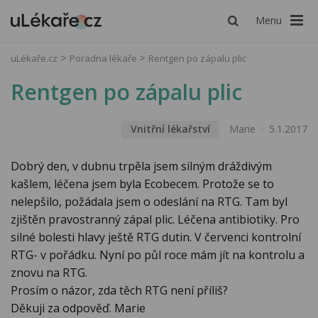
Menu
uLékaře.cz
Poradna lékaře
Rentgen po zápalu plic
Rentgen po zápalu plic
Vnitřní lékařství
Marie
5.1.2017
Dobrý den, v dubnu trpěla jsem silným dráždivým
kašlem, léčena jsem byla Ecobecem. Protože se to
nelepšilo, požádala jsem o odeslání na RTG. Tam byl
zjištěn pravostranný zápal plic. Léčena antibiotiky. Pro
silné bolesti hlavy ještě RTG dutin. V červenci kontrolní
RTG- v pořádku. Nyní po půl roce mám jít na kontrolu a
znovu na RTG.
Prosím o názor, zda těch RTG není příliš?
Děkuji za odpověď. Marie