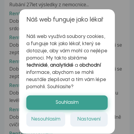
Rubání 27let výsledky z nemocnice...
Rentgen plic a srdce
Náš web funguje jako lékař
Dobrý den,dnes jsem byla na rentgenu plic a
srdce.Moje p.doktorka má 14-dní...
Náš web využívá soubory cookies,
Rentgen po očkování
a funguje tak jako lékař, který se
Dobrý den, možná je můj dotaz směšný, ale chci se
dotazuje, aby vám mohl co nejlépe
zeptat, zda nevadí, že jsem...
pomoci. My takto sbíráme
Rentgen po očkování
technické
,
analytické
a
obchodní
Dobrý den, možná je můj dotaz směšný, ale chci se
informace, abychom se mohli
zeptat, zda nevadí, že jsem...
neustále zlepšovat a tím vám lépe
Rentgen po úrazu kolene
pomohli. Souhlasíte?
Dobrý den, dnes jsme byli se synem na rentgenu
levého kolena po padnutí na něj..kdy...
Souhlasím
Rentgen prsu
Dobrý den, chci se zeptat, jestli mohu jít normálně
Nesouhlasím
Nastavení
cvičit po rentgenu? Dnes...
Rentgen při kojení