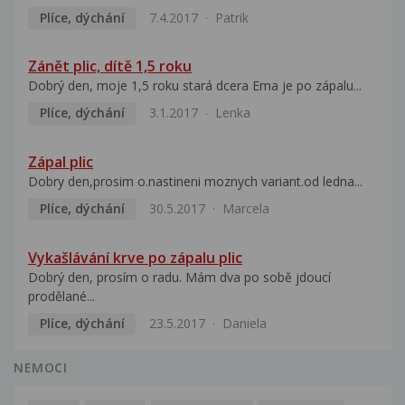
Plíce, dýchání
7.4.2017
Patrik
Zánět plic, dítě 1,5 roku
Dobrý den, moje 1,5 roku stará dcera Ema je po zápalu...
Plíce, dýchání
3.1.2017
Lenka
Zápal plic
Dobry den,prosim o.nastineni moznych variant.od ledna...
Plíce, dýchání
30.5.2017
Marcela
Vykašlávání krve po zápalu plic
Dobrý den, prosím o radu. Mám dva po sobě jdoucí
prodělané...
Plíce, dýchání
23.5.2017
Daniela
NEMOCI