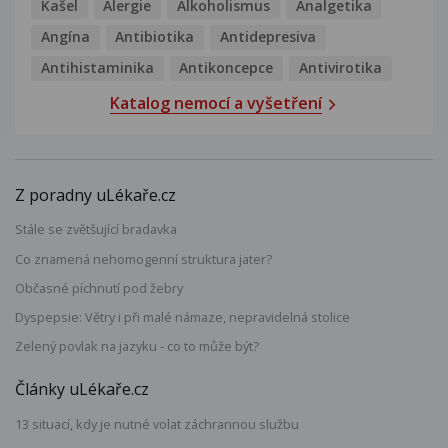
Kašel
Alergie
Alkoholismus
Analgetika
Angína
Antibiotika
Antidepresiva
Antihistaminika
Antikoncepce
Antivirotika
Katalog nemocí a vyšetření
Z poradny uLékaře.cz
Stále se zvětšující bradavka
Co znamená nehomogenní struktura jater?
Občasné píchnutí pod žebry
Dyspepsie: Větry i při malé námaze, nepravidelná stolice
Zelený povlak na jazyku - co to může být?
Články uLékaře.cz
13 situací, kdy je nutné volat záchrannou službu