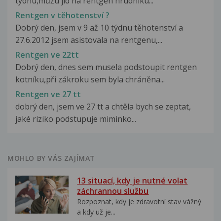
týdnu,můžu jíd na rentgen hrudníku...
Rentgen v těhotenství ?
Dobrý den, jsem v 9 až 10 týdnu těhotenství a
27.6.2012 jsem asistovala na rentgenu,...
Rentgen ve 22tt
Dobrý den, dnes sem musela podstoupit rentgen
kotníku,při zákroku sem byla chráněna...
Rentgen ve 27 tt
dobrý den, jsem ve 27 tt a chtěla bych se zeptat,
jaké riziko podstupuje miminko...
MOHLO BY VÁS ZAJÍMAT
13 situací, kdy je nutné volat
záchrannou službu
Rozpoznat, kdy je zdravotní stav vážný
a kdy už je...