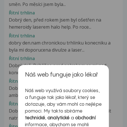
směn. Po měsíci jsem byla...
Řitní trhlina
Dobrý den, před rokem jsem byl ošetřen na
hemeroidy laserem halo help. Po roce...
Řitní trhlina
dobry den.nam chronickou trhlinku konecniku a
byla mi doporucena divulze a laser...
Řitní trhlina
Dobrý deň. Približne pred polrokom sa mi nad
konečníkom urobila malá trhlinka...
Náš web funguje jako lékař
Řitní trhlina
Dobrý den, dnes jdem byla na proktologicke
Náš web využívá soubory cookies,
ambulanci a byla mi diagnostikována...
a funguje tak jako lékař, který se
Řitní trhlina
dotazuje, aby vám mohl co nejlépe
Dobrý den, chtěla bach se zeptat jestli dá zahojit
pomoci. My takto sbíráme
natrhnutý konečník? Je mi...
technické
,
analytické
a
obchodní
informace, abychom se mohli
Řitní trhlina