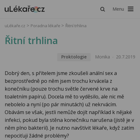
Menu
uLékaře.cz
Poradna lékaře
Řitní trhlina
Řitní trhlina
Proktologie
Monika
20.7.2019
Dobrý den, s přítelem jsme zkoušeli anální sex a
bezprostředně po něm jsem trochu krvácela z
konečníku (pouze trochu světle červené krve na
toaletním papíru). Docela mě to vyděsilo, ale nic mě
nebolelo a nyní (po pár minutách) už nekrvácím.
Obávám se však, jestli nemůže dojít například k nějaké
infekci, pokud byla stěna konečníku narušena (jistě je v
něm plno bakterií). Je nutno navštívit lékaře, když zatím
nepociťuji žádné problémy?