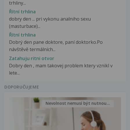
trhliny...
Řítní trhlina
dobry den ... pri vykonu analniho sexu
(masturbace)...
Řítní trhlina
Dobrý den pane doktore, paní doktorko.Po
návštěvě termálních...
Zatahuju ritni otvor
Dobry den , mam takovej problem ktery vznikl v
lete...
DOPORUČUJEME
Nevolnost nemusí být nutnou...