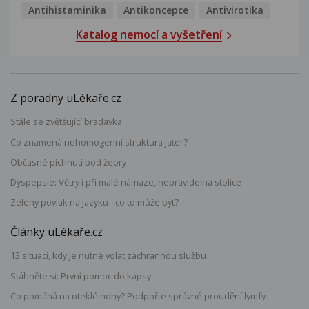
Antihistaminika
Antikoncepce
Antivirotika
Katalog nemocí a vyšetření
Z poradny uLékaře.cz
Stále se zvětšující bradavka
Co znamená nehomogenní struktura jater?
Občasné píchnutí pod žebry
Dyspepsie: Větry i při malé námaze, nepravidelná stolice
Zelený povlak na jazyku - co to může být?
Články uLékaře.cz
13 situací, kdy je nutné volat záchrannou službu
Stáhněte si: První pomoc do kapsy
Co pomáhá na oteklé nohy? Podpořte správné proudění lymfy