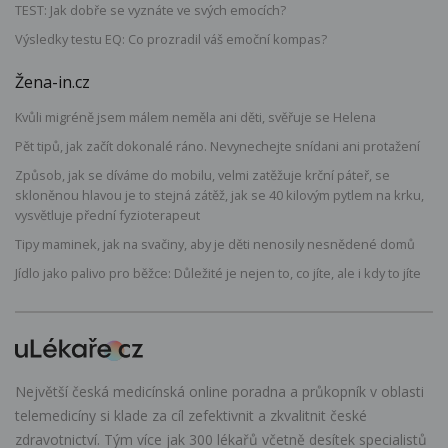
TEST: Jak dobře se vyznáte ve svých emocích?
Výsledky testu EQ: Co prozradil váš emoční kompas?
Žena-in.cz
Kvůli migréně jsem málem neměla ani děti, svěřuje se Helena
Pět tipů, jak začít dokonalé ráno. Nevynechejte snídani ani protažení
Způsob, jak se díváme do mobilu, velmi zatěžuje krční páteř, se
skloněnou hlavou je to stejná zátěž, jak se 40 kilovým pytlem na krku,
vysvětluje přední fyzioterapeut
Tipy maminek, jak na svačiny, aby je děti nenosily nesnědené domů
Jídlo jako palivo pro běžce: Důležité je nejen to, co jíte, ale i kdy to jíte
Největší česká medicínská online poradna a průkopník v oblasti
telemedicíny si klade za cíl zefektivnit a zkvalitnit české
zdravotnictví. Tým více jak 300 lékařů včetně desítek specialistů