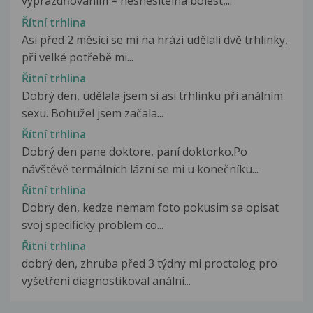
vyprazdňováním = nesnesitelná bolest,...
Řítní trhlina
Asi před 2 měsíci se mi na hrázi udělali dvě trhlinky,
při velké potřebě mi...
Řitní trhlina
Dobrý den, udělala jsem si asi trhlinku při análním
sexu. Bohužel jsem začala...
Řítní trhlina
Dobrý den pane doktore, paní doktorko.Po
návštěvě termálních lázní se mi u konečníku...
Řitní trhlina
Dobry den, kedze nemam foto pokusim sa opisat
svoj specificky problem co...
Řitní trhlina
dobrý den, zhruba před 3 týdny mi proctolog pro
vyšetření diagnostikoval anální...