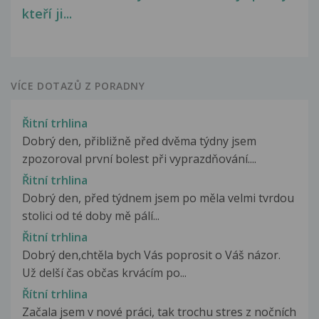
kteří ji...
VÍCE DOTAZŮ Z PORADNY
Řitní trhlina
Dobrý den, přibližně před dvěma týdny jsem
zpozoroval první bolest při vyprazdňování....
Řitní trhlina
Dobrý den, před týdnem jsem po měla velmi tvrdou
stolici od té doby mě pálí...
Řitní trhlina
Dobrý den,chtěla bych Vás poprosit o Váš názor.
Už delší čas občas krvácím po...
Řítní trhlina
Začala jsem v nové práci, tak trochu stres z nočních