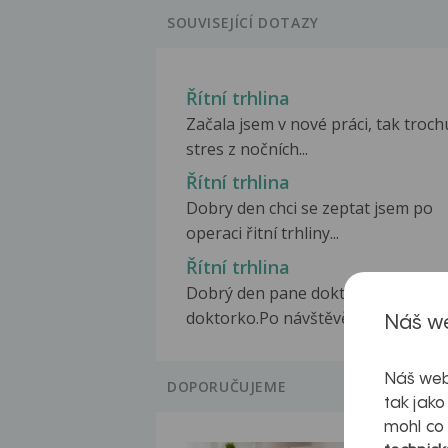
SOUVISEJÍCÍ DOTAZY
Řítní trhlina
Začala jsem v nové práci, tak troch
stres z nočních...
Řítní trhlina
Dobry den chci se zeptat jsem po
operaci řitní trhliny...
Řítní trhlina
Dobrý den pane doktore, paní
doktorko.Po návštěvě termálních...
Náš we
Náš web
DOPORUČUJEME
tak jako
mohl co