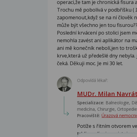
operaci,že tam je chronická fisura
Trochu mě pobolívá v podbříšku ( ž
zapomenout,když se na ní člověk ne
může být všechno jen tou fisurou
Poslední krvácení po stolici jsem m
nemohla zavést ani aplikátor na m
ani mě konečník nebolí,jen to trošk
krve,která už předešlé dny nebyla.
čeká. Děkuji moc. Je mi 30 let.
Odpovídá lékař:
MUDr. Milan Navrát
Specializace:
Balneologie, Dět
medicína, Chirurgie, Ortopedie,
Pracoviště:
Úrazová nemocni
Potíže s řitním otvorem v
trhlina, sliznice existuje...