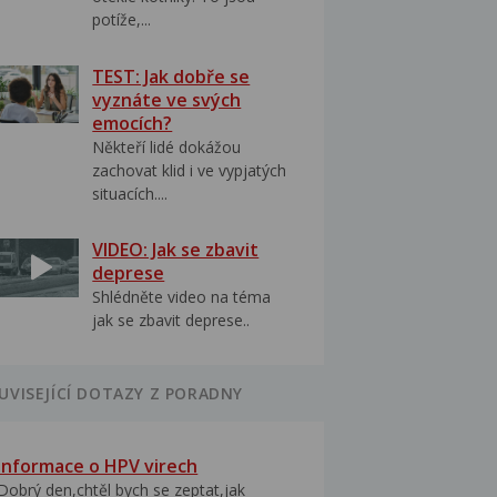
potíže,...
TEST: Jak dobře se
vyznáte ve svých
emocích?
Někteří lidé dokážou
zachovat klid i ve vypjatých
situacích....
VIDEO: Jak se zbavit
deprese
Shlédněte video na téma
jak se zbavit deprese..
UVISEJÍCÍ DOTAZY Z PORADNY
Informace o HPV virech
Dobrý den,chtěl bych se zeptat,jak