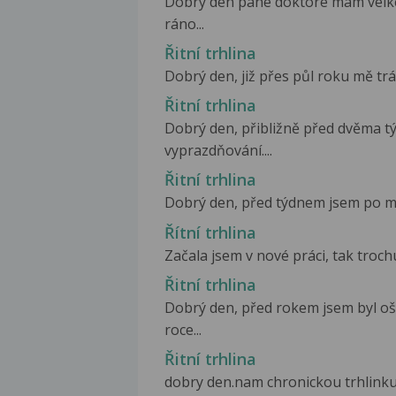
Dobrý den pane doktore mám velké 
ráno...
Řitní trhlina
Dobrý den, již přes půl roku mě trápí
Řitní trhlina
Dobrý den, přibližně před dvěma tý
vyprazdňování....
Řitní trhlina
Dobrý den, před týdnem jsem po měla
Řítní trhlina
Začala jsem v nové práci, tak troch
Řitní trhlina
Dobrý den, před rokem jsem byl oš
roce...
Řitní trhlina
dobry den.nam chronickou trhlinku