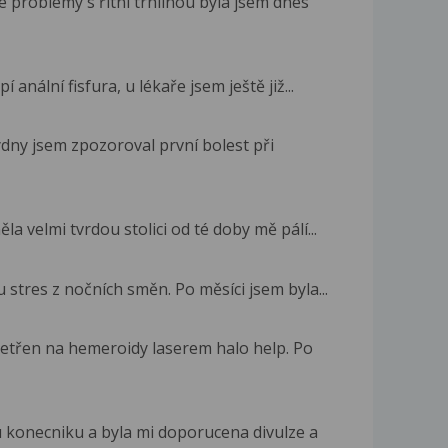
problémy s řitní trhlinou byla jsem dnes
 anální fisfura, u lékaře jsem ještě již...
dny jsem zpozoroval první bolest při
 velmi tvrdou stolici od té doby mě pálí...
u stres z nočních směn. Po měsíci jsem byla...
etřen na hemeroidy laserem halo help. Po
 konecniku a byla mi doporucena divulze a