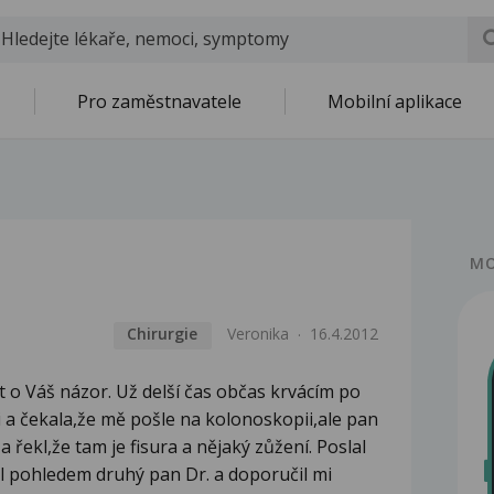
Pro zaměstnavatele
Mobilní aplikace
MO
Chirurgie
Veronika
16.4.2012
 o Váš názor. Už delší čas občas krvácím po
aři a čekala,že mě pošle na kolonoskopii,ale pan
 řekl,že tam je fisura a nějaký zůžení. Poslal
al pohledem druhý pan Dr. a doporučil mi