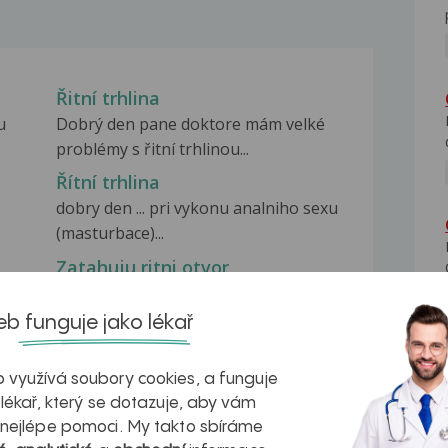
Řitní trhlina
u
Dobrý den pane doktore mám velké
problémy s řitní trhlinou...
Řítní trhlina
dobry den ... pri vykonu analniho sexu
(masturbace)...
Zatahuju ritni otvor
Dobry den , mam takovej problem
ktery vznikl v lete...
b funguje jako lékař
 využívá soubory cookies, a funguje
 lékař, který se dotazuje, aby vám
 nejlépe pomoci. My takto sbíráme