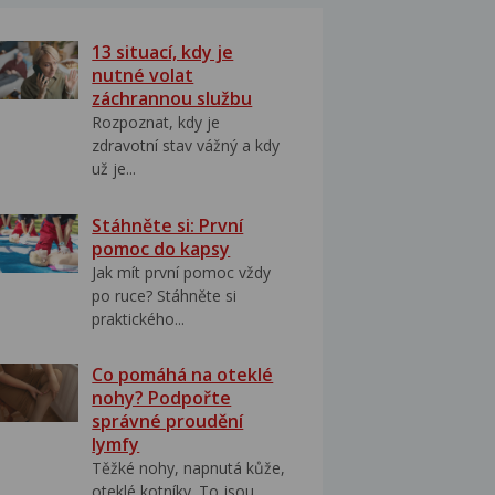
13 situací, kdy je
nutné volat
záchrannou službu
Rozpoznat, kdy je
zdravotní stav vážný a kdy
už je...
Stáhněte si: První
pomoc do kapsy
Jak mít první pomoc vždy
po ruce? Stáhněte si
praktického...
Co pomáhá na oteklé
nohy? Podpořte
správné proudění
lymfy
Těžké nohy, napnutá kůže,
oteklé kotníky. To jsou