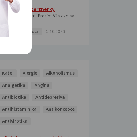
HPV typ 52 u partnerky
Dobrý deň prajem. Prosím Vás ako sa
dá vyliečiť vírus...
Pohlavní nemoci
5.10.2023
MOCI
Kašel
Alergie
Alkoholismus
Analgetika
Angína
Antibiotika
Antidepresiva
Antihistaminika
Antikoncepce
Antivirotika