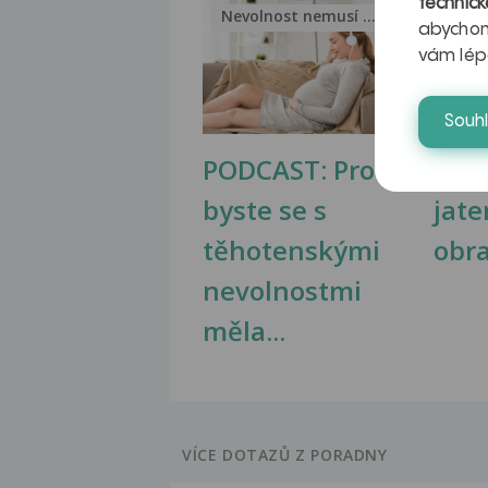
technick
Nevolnost nemusí být nutnou...
Jak 
abychom
vám lép
Souh
PODCAST: Proč
Ztu
byste se s
jate
těhotenskými
obr
nevolnostmi
měla...
VÍCE DOTAZŮ Z PORADNY