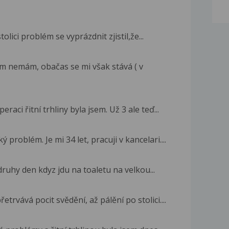
tolici problém se vyprázdnit zjistil,že...
 nemám, obačas se mi však stává ( v
aci řitní trhliny byla jsem. Už 3 ale teď...
roblém. Je mi 34 let, pracuji v kancelari....
druhy den kdyz jdu na toaletu na velkou...
trvává pocit svědění, až pálění po stolici....