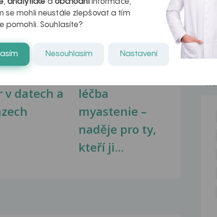
é
,
analytické
a
obchodní
informace,
na zdravá játra?
Myasthenia gravis – vše, co...
 se mohli neustále zlepšovat a tím
e pomohli. Souhlasíte?
lasím
Nesouhlasím
Nastavení
kovatění
Inovativní
NE
r v datech a
léčba
azech
myastenie –
naděje pro ty,
kteří ji...