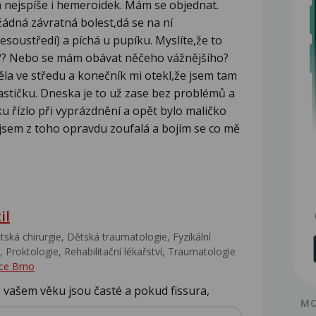
 a nejspíše i hemeroidek. Mám se objednat.
ádná závratná bolest,dá se na ní
soustředí) a píchá u pupíku. Myslíte,že to
??? Nebo se mám obávat něčeho vážnějšího?
ěla ve středu a konečník mi otekl,že jsem tam
astičku. Dneska je to už zase bez problémů a
u řízlo při vyprázdnění a opět bylo maličko
 jsem z toho opravdu zoufalá a bojím se co mě
il
ská chirurgie, Dětská traumatologie, Fyzikální
 Proktologie, Rehabilitační lékařství‎, Traumatologie
ce Brno
e vašem věku jsou časté a pokud fissura,
MO