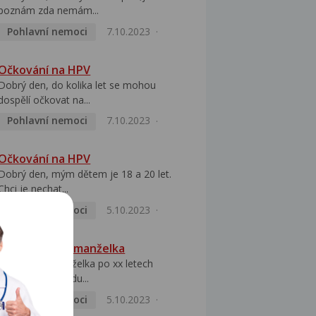
poznám zda nemám...
Pohlavní nemoci
7.10.2023
Očkování na HPV
Dobrý den, do kolika let se mohou
dospělí očkovat na...
Pohlavní nemoci
7.10.2023
Očkování na HPV
Dobrý den, mým dětem je 18 a 20 let.
Chci je nechat...
Pohlavní nemoci
5.10.2023
HPV pozitivní manželka
Dobrý den, manželka po xx letech
přivezla z Východu...
Pohlavní nemoci
5.10.2023