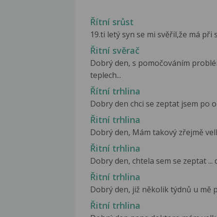
Řítní srůst
19.ti letý syn se mi svěřil,že má při s
Řitní svěrač
Dobrý den, s pomočováním problém
teplech...
Řítní trhlina
Dobry den chci se zeptat jsem po oper
Řitní trhlina
Dobrý den, Mám takový zřejmě velký p
Řitní trhlina
Dobry den, chtela sem se zeptat ... 
Řitní trhlina
Dobrý den, již několik týdnů u mě pře
Řitní trhlina