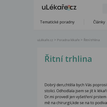
Tematické poradny
Články
uLékaře.cz
Poradna lékaře
Řitní trhlina
Řitní trhlina
Dobrý den,chtěla bych Vás poprosit
stolici. Odhodlala jsem se jít k lék
Dr.mi provedl jen vyšetření prstem a
mě na chirurgii,kde se na to podív