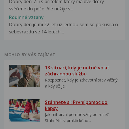
Dobrý den. Žijí s přítelem který má dvě dcery
svěřené do péče. Ale nežije s...
Rodinné vztahy
Dobry den je mi 22 let uz jednou sem se pokusila o
sebevrazdu ve 14 letech....
MOHLO BY VÁS ZAJÍMAT
13 situací, kdy je nutné volat
záchrannou službu
Rozpoznat, kdy je zdravotní stav vážný
a kdy už je...
Stáhněte si: První pomoc do
kapsy
Jak mít první pomoc vždy po ruce?
Stáhněte si praktického...