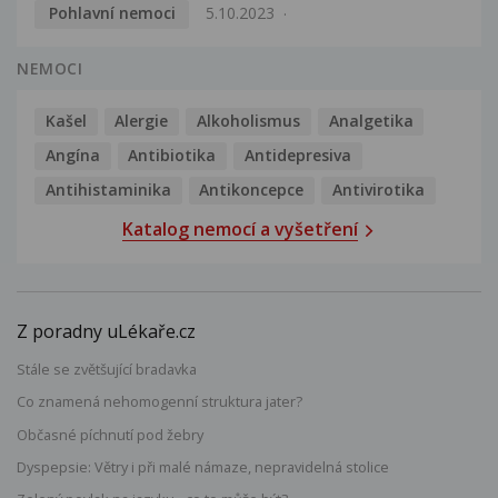
Pohlavní nemoci
5.10.2023
NEMOCI
Kašel
Alergie
Alkoholismus
Analgetika
Angína
Antibiotika
Antidepresiva
Antihistaminika
Antikoncepce
Antivirotika
Katalog nemocí a vyšetření
Z poradny uLékaře.cz
Stále se zvětšující bradavka
Co znamená nehomogenní struktura jater?
Občasné píchnutí pod žebry
Dyspepsie: Větry i při malé námaze, nepravidelná stolice