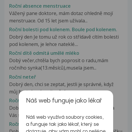
Roční absence menstruace
Vážený pane doktore, mám dotaz ohledně mojí
menstruace. Od 15 let jsem užívala...
Roční bolesti pod kolenem. Boule pod kolenem.
Dobrý den Je tomu už rok co střídavě cítím bolesti
pod kolenem, je lehce nateklé....
Roční dítě odmítá umělé mléko
Dobý večer,chtěla bych poprosit o radu,mám
ročního synka(13.měsíců),musela jsem...
Roční neteř
Dobrý den, chci se zeptat, jestli je správné, když
můj bratr krmí svoji roční...
Roční poplatek u gynekologa
Náš web funguje jako lékař
Dobrý den, pane doktore, obracím se možná na
Vás s neobvyklou otázkou - netýká...
Náš web využívá soubory cookies,
Roční syn nepřibírá
a funguje tak jako lékař, který se
Dobrý den, chtěla bych se zeptat ohledně jídleníčku
dotazuje, aby vám mohl co nejlépe