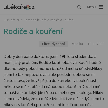
Menu
uLékaře.cz
Poradna lékaře
rodiče a kouření
Rodiče a kouření
Plíce, dýchání
Monika
10.11.2009
Dobrý den pane doktore, jsem 19ti letá studentka a
mám jistý problém. Rodiče kouří oba dva. Kouří hodně
dlouho tedy pokud mohu říct už od mého dětství.Nikdy
jsem to tak nepozorovala,ale poslední dobou se mi
často stává, že když přijdu do kterékoliv společnosti,
někdo se mě zeptá,zda náhodou nekouřím.Docela mě
to naštve,kór když jde třeba o mého gynekologa. Nikdy
jsem nevěděla, že to může být cítit i ze mě,i když jsem to
nikdy nezkoušela,protože se mi to zdá odporné a