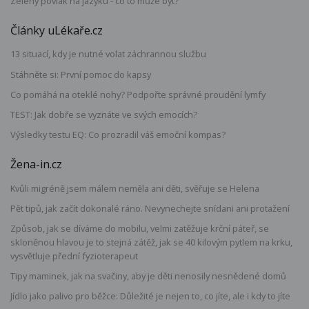
Zelený povlak na jazyku - co to může být?
Články uLékaře.cz
13 situací, kdy je nutné volat záchrannou službu
Stáhněte si: První pomoc do kapsy
Co pomáhá na oteklé nohy? Podpořte správné proudění lymfy
TEST: Jak dobře se vyznáte ve svých emocích?
Výsledky testu EQ: Co prozradil váš emoční kompas?
Žena-in.cz
Kvůli migréně jsem málem neměla ani děti, svěřuje se Helena
Pět tipů, jak začít dokonalé ráno. Nevynechejte snídani ani protažení
Způsob, jak se díváme do mobilu, velmi zatěžuje krční páteř, se
skloněnou hlavou je to stejná zátěž, jak se 40 kilovým pytlem na krku,
vysvětluje přední fyzioterapeut
Tipy maminek, jak na svačiny, aby je děti nenosily nesnědené domů
Jídlo jako palivo pro běžce: Důležité je nejen to, co jíte, ale i kdy to jíte