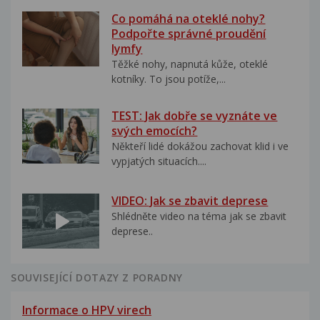
Co pomáhá na oteklé nohy?
Podpořte správné proudění
lymfy
Těžké nohy, napnutá kůže, oteklé
kotníky. To jsou potíže,...
TEST: Jak dobře se vyznáte ve
svých emocích?
Někteří lidé dokážou zachovat klid i ve
vypjatých situacích....
VIDEO: Jak se zbavit deprese
Shlédněte video na téma jak se zbavit
deprese..
SOUVISEJÍCÍ DOTAZY Z PORADNY
Informace o HPV virech