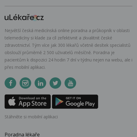
Největší česká medicínská online poradna a průkopník v oblasti
telemedicíny si klade za cíl zefektivnit a zkvalitnit české
zdravotnictví. Tým více jak 300 lékařů včetně desítek specialistů
obslouží průměrně 2 500 uživatelů měsíčně. Poradna je
pacientům k dispozici 24 hodin 7 dní v týdnu nejen na webu, ale i
přes mobilní aplikaci.
Stáhněte si mobilní aplikaci
Poradna lékaře