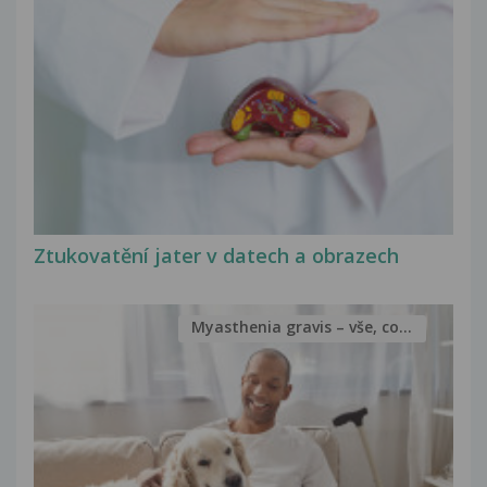
Ztukovatění jater v datech a obrazech
Myasthenia gravis – vše, co...