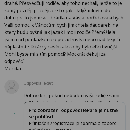
drahé. Přesvědčuji rodiče, aby toho nechali, jenže to je
samý později později a je to, jako když mluvíte do
dubu.proto jsem se obrátila na Vás,a potřebovala bych
Vaši pomoc. k Vánocům bych jim chtěla dát dárek, na
který budu pyšná jak ja,tak i moji rodiče.Přemýšlela
jsem nad poukazkou do poradenství nebo nad léky či
náplastmi z lékárny.nevím ale co by bylo efektivnější.
Mohl byste mi s tím pomoci? Mockrát děkuji za
odpověď
Monika
Odpovídá lékař:
Dobrý den, pokud nebudou vaši rodiče sami
vnitřně chtít, nic s nimi nepořídíte. Zkuste si s...
Pro zobrazení odpovědi lékaře je nutné
se přihlásit.
Přihlášení/registrace je zdarma a zabere