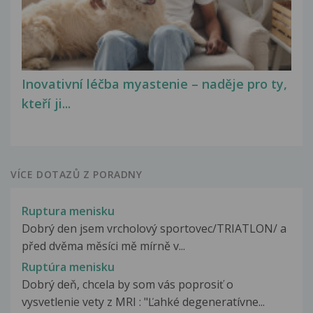
Inovativní léčba myastenie – naděje pro ty,
kteří ji...
VÍCE DOTAZŮ Z PORADNY
Ruptura menisku
Dobrý den jsem vrcholový sportovec/TRIATLON/ a
před dvěma měsíci mě mírně v...
Ruptúra menisku
Dobrý deň, chcela by som vás poprosiť o
vysvetlenie vety z MRI : "Ľahké degeneratívne...