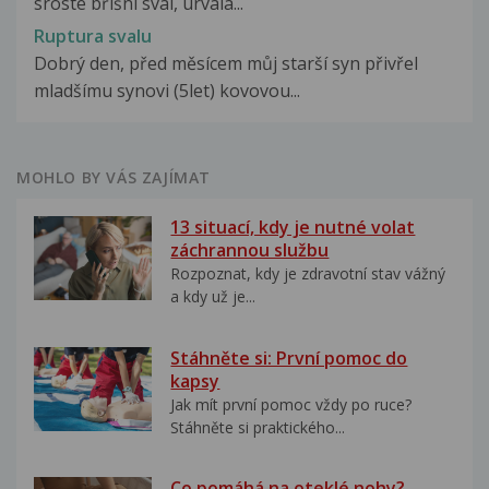
sroste břišní sval, urvala...
Ruptura svalu
Dobrý den, před měsícem můj starší syn přivřel
mladšímu synovi (5let) kovovou...
MOHLO BY VÁS ZAJÍMAT
13 situací, kdy je nutné volat
záchrannou službu
Rozpoznat, kdy je zdravotní stav vážný
a kdy už je...
Stáhněte si: První pomoc do
kapsy
Jak mít první pomoc vždy po ruce?
Stáhněte si praktického...
Co pomáhá na oteklé nohy?