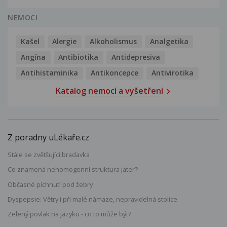
NEMOCI
Kašel
Alergie
Alkoholismus
Analgetika
Angína
Antibiotika
Antidepresiva
Antihistaminika
Antikoncepce
Antivirotika
Katalog nemocí a vyšetření
Z poradny uLékaře.cz
Stále se zvětšující bradavka
Co znamená nehomogenní struktura jater?
Občasné píchnutí pod žebry
Dyspepsie: Větry i při malé námaze, nepravidelná stolice
Zelený povlak na jazyku - co to může být?