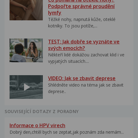
Podpořte správné proudění
lymfy
Těžké nohy, napnutá kůže, oteklé
kotníky. To jsou potíže,...
TEST: Jak dobře se vyznáte ve
svých emocích?
Někteří lidé dokážou zachovat klid i ve
vypjatých situacích....
VIDEO: Jak se zbavit deprese
Shlédněte video na téma jak se zbavit
deprese..
SOUVISEJÍCÍ DOTAZY Z PORADNY
Informace o HPV virech
Dobrý den,chtěl bych se zeptat,jak poznám zda nemám...