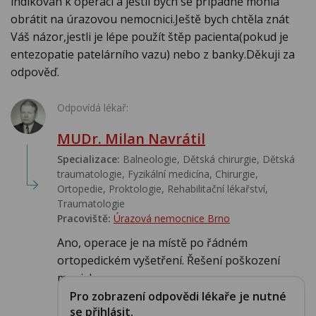
indikován k operaci a jestli bych se případně mohla
obrátit na úrazovou nemocnici.Ještě bych chtěla znát
Váš názor,jestli je lépe použít štěp pacienta(pokud je
entezopatie patelárního vazu) nebo z banky.Děkuji za
odpověď.
Odpovídá lékař:
MUDr. Milan Navrátil
Specializace:
Balneologie, Dětská chirurgie, Dětská
traumatologie, Fyzikální medicína, Chirurgie,
Ortopedie, Proktologie, Rehabilitační lékařství‎,
Traumatologie
Pracoviště:
Úrazová nemocnice Brno
Ano, operace je na místě po řádném
ortopedickém vyšetření. Řešení poškození
menisku, ...
Pro zobrazení odpovědi lékaře je nutné
se přihlásit.