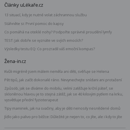
Články uLékaře.cz
13 situací, kdy je nutné volat záchrannou službu
Stáhněte si: První pomoc do kapsy
Co pomáhá na oteklé nohy? Podpořte správné proudění lymfy
TEST: Jak dobře se vyznáte ve svých emocích?
Výsledky testu EQ: Co prozradil váš emoční kompas?
Žena-in.cz
Kvůli migréně jsem málem neměla ani děti, svěřuje se Helena
Pět tipů, jak začít dokonalé ráno. Nevynechejte snídani ani protažení
Způsob, jak se díváme do mobilu, velmi zatěžuje krční páteř, se
skloněnou hlavou je to stejná zátěž, jak se 40 kilovým pytlem na krku,
vysvětluje přední fyzioterapeut
Tipy maminek, jak na svačiny, aby je děti nenosily nesnědené domů
Jídlo jako palivo pro běžce: Důležité je nejen to, co jíte, ale i kdy to jíte