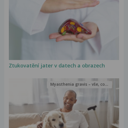
Ztukovatění jater v datech a obrazech
Myasthenia gravis – vše, co...