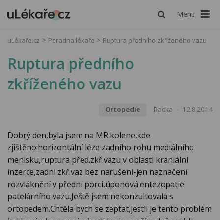
Menu
uLékaře.cz
Poradna lékaře
Ruptura předního zkříženého vazu
Ruptura předního
zkříženého vazu
Ortopedie
Radka
12.8.2014
Dobrý den,byla jsem na MR kolene,kde
zjištěno:horizontální léze zadního rohu mediálního
menisku,ruptura před.zkř.vazu v oblasti kraniální
inzerce,zadní zkř.vaz bez narušení-jen naznačení
rozvláknění v přední porci,úponová entezopatie
patelárního vazu.Ještě jsem nekonzultovala s
ortopedem.Chtěla bych se zeptat,jestli je tento problém