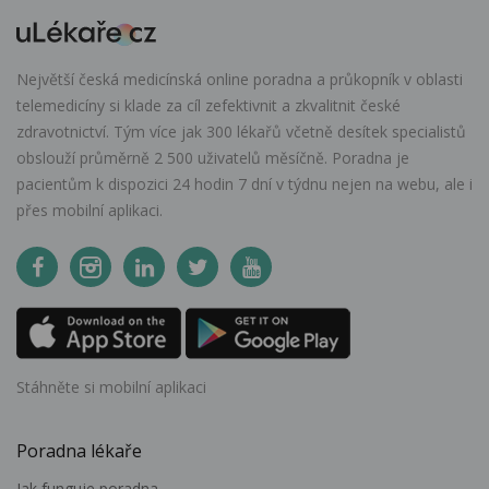
Největší česká medicínská online poradna a průkopník v oblasti
telemedicíny si klade za cíl zefektivnit a zkvalitnit české
zdravotnictví. Tým více jak 300 lékařů včetně desítek specialistů
obslouží průměrně 2 500 uživatelů měsíčně. Poradna je
pacientům k dispozici 24 hodin 7 dní v týdnu nejen na webu, ale i
přes mobilní aplikaci.
Stáhněte si mobilní aplikaci
Poradna lékaře
Jak funguje poradna