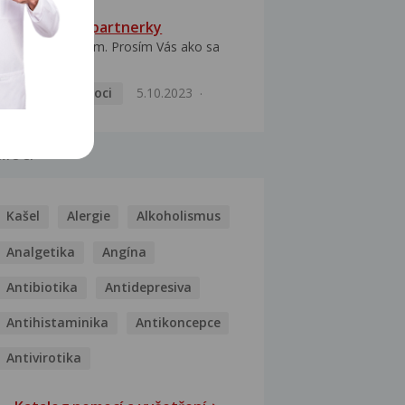
HPV typ 52 u partnerky
Dobrý deň prajem. Prosím Vás ako sa
dá vyliečiť vírus...
Pohlavní nemoci
5.10.2023
MOCI
Kašel
Alergie
Alkoholismus
Analgetika
Angína
Antibiotika
Antidepresiva
Antihistaminika
Antikoncepce
Antivirotika