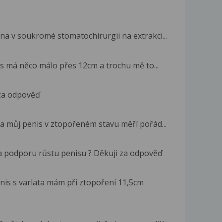
a v soukromé stomatochirurgii na extrakci...
is má něco málo přes 12cm a trochu mě to...
 za odpověď
a můj penis v ztopořeném stavu měří pořád...
a podporu růstu penisu ? Děkuji za odpověď
enis s varlata mám při ztopoření 11,5cm