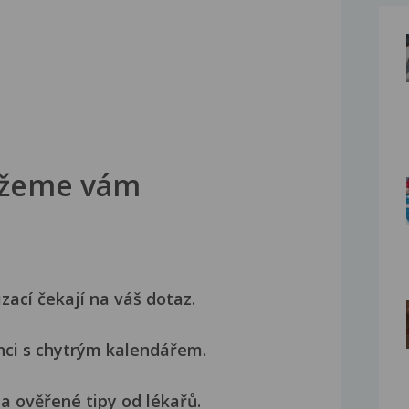
žeme vám
izací čekají na váš dotaz.
nci s chytrým kalendářem.
a ověřené tipy od lékařů.