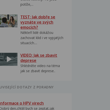
potíže,...
TEST: Jak dobře se
vyznáte ve svých
emocích?
Někteří lidé dokážou
zachovat klid i ve vypjatých
situacích....
VIDEO: Jak se zbavit
deprese
Shlédněte video na téma
jak se zbavit deprese..
UVISEJÍCÍ DOTAZY Z PORADNY
Informace o HPV virech
Dobrý den,chtěl bych se zeptat,jak