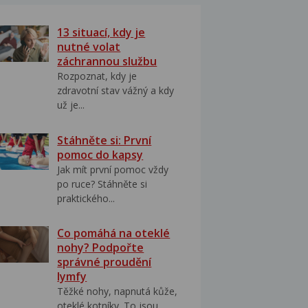
13 situací, kdy je
nutné volat
záchrannou službu
Rozpoznat, kdy je
zdravotní stav vážný a kdy
už je...
Stáhněte si: První
pomoc do kapsy
Jak mít první pomoc vždy
po ruce? Stáhněte si
praktického...
Co pomáhá na oteklé
nohy? Podpořte
správné proudění
lymfy
Těžké nohy, napnutá kůže,
oteklé kotníky. To jsou