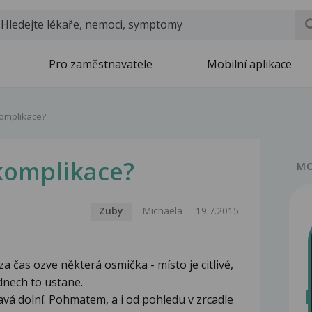
Pro zaměstnavatele
Mobilní aplikace
komplikace?
 komplikace?
MO
Zuby
Michaela
19.7.2015
a čas ozve některá osmička - místo je citlivé,
 dnech to ustane.
avá dolní. Pohmatem, a i od pohledu v zrcadle