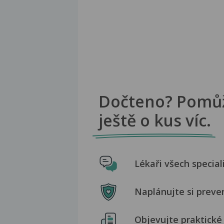
Dočteno? Pomů
ještě o kus víc.
Lékaři všech special
Naplánujte si preve
Objevujte praktické 