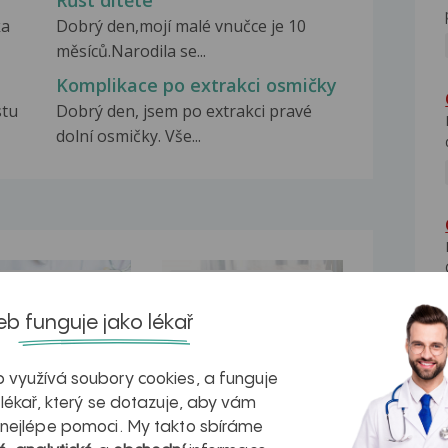
Růst dítěte
ka
Dobrý den,mojí malé vnučce je 10
měsíců.Narodila se...
Komplikace po extrakci osmičky
stu
Dobrý den, jsem po extrakci pravé
dolní osmičky. Vše...
na zdravá játra?
Myasthenia gravis – vše, co...
b funguje jako lékař
 využívá soubory cookies, a funguje
 lékař, který se dotazuje, aby vám
kovatění
Inovativní
 nejlépe pomoci. My takto sbíráme