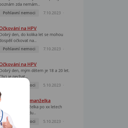
poznám zda nemám...
Pohlavní nemoci
7.10.2023
Očkování na HPV
Dobrý den, do kolika let se mohou
dospělí očkovat na...
Pohlavní nemoci
7.10.2023
Očkování na HPV
Dobrý den, mým dětem je 18 a 20 let.
Chci je nechat...
Pohlavní nemoci
5.10.2023
HPV pozitivní manželka
Dobrý den, manželka po xx letech
přivezla z Východu...
Pohlavní nemoci
5.10.2023