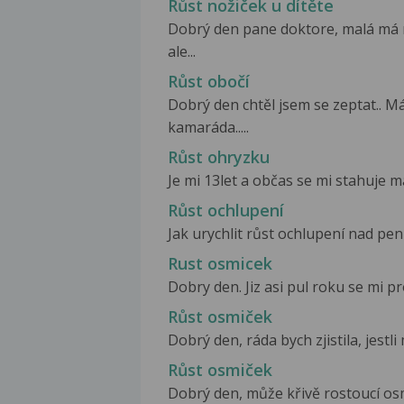
Růst nožiček u dítěte
Dobrý den pane doktore, malá má 
ale...
Růst obočí
Dobrý den chtěl jsem se zeptat.. Má
kamaráda.....
Růst ohryzku
Je mi 13let a občas se mi stahuje má
Růst ochlupení
Jak urychlit růst ochlupení nad pe
Rust osmicek
Dobry den. Jiz asi pul roku se mi p
Růst osmiček
Dobrý den, ráda bych zjistila, jestl
Růst osmiček
Dobrý den, může křivě rostoucí osm