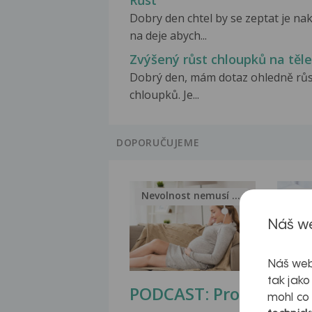
Růst
Dobry den chtel by se zeptat je na
na deje abych...
Zvýšený růst chloupků na těle
Dobrý den, mám dotaz ohledně rů
chloupků. Je...
DOPORUČUJEME
Nevolnost nemusí být nutnou...
Jak 
Náš we
Náš web
tak jako
PODCAST: Proč
Ztu
mohl co