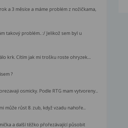
rok a 3 měsíce a máme problém z nožičkama,
m takový problém.. :/ Jelikož sem byl u
lo krk. Cítím jak mi trošku roste ohryzek....
nisem ?
rorezavaji osmicky. Podle RTG mam vytvoreny...
i mi může růst 8. zub, když vzadu nahoře...
ička a další těžko přořezávající působit