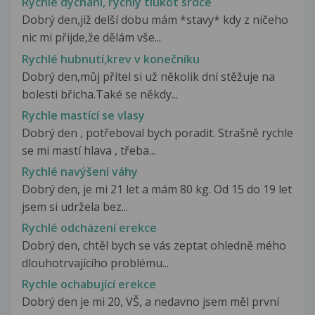
Rychlé dýchání, rychlý tlukot srdce
Dobrý den,již delší dobu mám *stavy* kdy z ničeho
nic mi přijde,že dělám vše...
Rychlé hubnutí,krev v konečníku
Dobrý den,můj přítel si už několik dní stěžuje na
bolesti břicha.Také se někdy...
Rychle mastící se vlasy
Dobrý den , potřeboval bych poradit. Strašně rychle
se mi mastí hlava , třeba...
Rychlé navýšení váhy
Dobrý den, je mi 21 let a mám 80 kg. Od 15 do 19 let
jsem si udržela bez...
Rychlé odcházení erekce
Dobrý den, chtěl bych se vás zeptat ohledně mého
dlouhotrvajícího problému...
Rychle ochabující erekce
Dobrý den je mi 20, VŠ, a nedavno jsem měl první