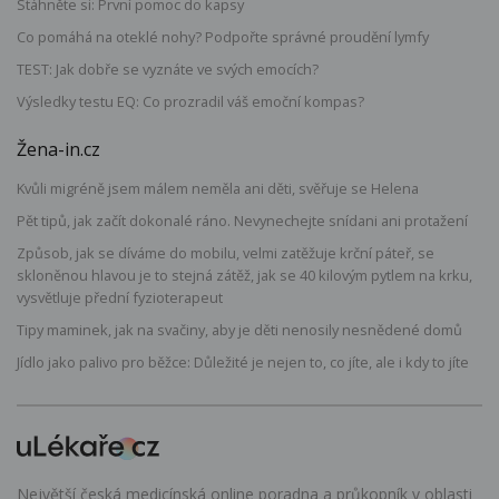
Stáhněte si: První pomoc do kapsy
Co pomáhá na oteklé nohy? Podpořte správné proudění lymfy
TEST: Jak dobře se vyznáte ve svých emocích?
Výsledky testu EQ: Co prozradil váš emoční kompas?
Žena-in.cz
Kvůli migréně jsem málem neměla ani děti, svěřuje se Helena
Pět tipů, jak začít dokonalé ráno. Nevynechejte snídani ani protažení
Způsob, jak se díváme do mobilu, velmi zatěžuje krční páteř, se
skloněnou hlavou je to stejná zátěž, jak se 40 kilovým pytlem na krku,
vysvětluje přední fyzioterapeut
Tipy maminek, jak na svačiny, aby je děti nenosily nesnědené domů
Jídlo jako palivo pro běžce: Důležité je nejen to, co jíte, ale i kdy to jíte
Největší česká medicínská online poradna a průkopník v oblasti