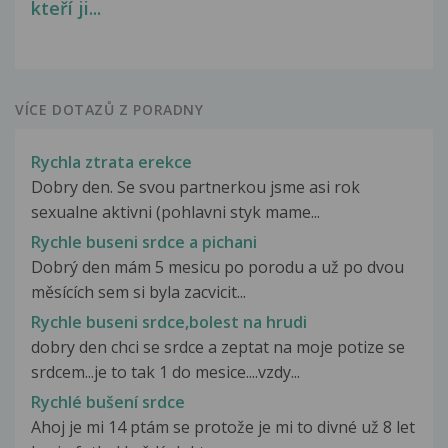
kteří ji...
VÍCE DOTAZŮ Z PORADNY
Rychla ztrata erekce
Dobry den. Se svou partnerkou jsme asi rok
sexualne aktivni (pohlavni styk mame...
Rychle buseni srdce a pichani
Dobrý den mám 5 mesicu po porodu a už po dvou
měsících sem si byla zacvicit...
Rychle buseni srdce,bolest na hrudi
dobry den chci se srdce a zeptat na moje potize se
srdcem...je to tak 1 do mesice....vzdy...
Rychlé bušení srdce
Ahoj je mi 14 ptám se protože je mi to divné už 8 let