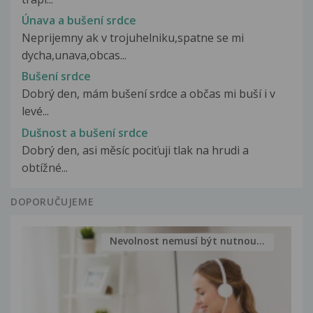
Únava a bušení srdce
Neprijemny ak v trojuhelniku,spatne se mi
dycha,unava,obcas...
Bušení srdce
Dobrý den, mám bušení srdce a občas mi buší i v
levé...
Dušnost a bušení srdce
Dobrý den, asi měsíc pociťuji tlak na hrudi a
obtížné...
DOPORUČUJEME
Nevolnost nemusí být nutnou...