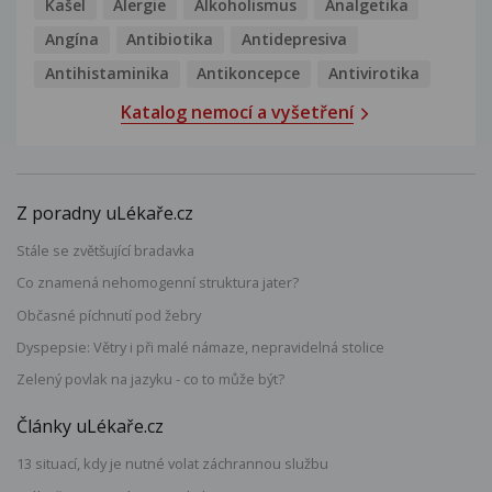
Kašel
Alergie
Alkoholismus
Analgetika
Angína
Antibiotika
Antidepresiva
Antihistaminika
Antikoncepce
Antivirotika
Katalog nemocí a vyšetření
Z poradny uLékaře.cz
Stále se zvětšující bradavka
Co znamená nehomogenní struktura jater?
Občasné píchnutí pod žebry
Dyspepsie: Větry i při malé námaze, nepravidelná stolice
Zelený povlak na jazyku - co to může být?
Články uLékaře.cz
13 situací, kdy je nutné volat záchrannou službu