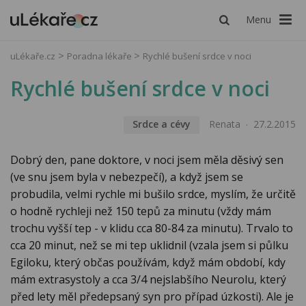
Menu
uLékaře.cz
Poradna lékaře
Rychlé bušení srdce v noci
Rychlé bušení srdce v noci
Srdce a cévy
Renata
27.2.2015
Dobrý den, pane doktore, v noci jsem měla děsivý sen
(ve snu jsem byla v nebezpečí), a když jsem se
probudila, velmi rychle mi bušilo srdce, myslím, že určitě
o hodně rychleji než 150 tepů za minutu (vždy mám
trochu vyšší tep - v klidu cca 80-84 za minutu). Trvalo to
cca 20 minut, než se mi tep uklidnil (vzala jsem si půlku
Egiloku, který občas používám, když mám období, kdy
mám extrasystoly a cca 3/4 nejslabšího Neurolu, který
před lety měl předepsaný syn pro případ úzkosti). Ale je