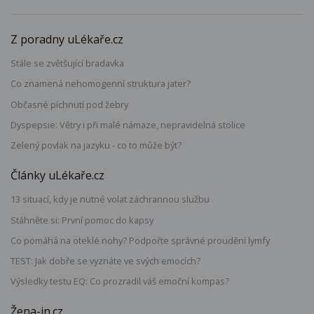
Z poradny uLékaře.cz
Stále se zvětšující bradavka
Co znamená nehomogenní struktura jater?
Občasné píchnutí pod žebry
Dyspepsie: Větry i při malé námaze, nepravidelná stolice
Zelený povlak na jazyku - co to může být?
Články uLékaře.cz
13 situací, kdy je nutné volat záchrannou službu
Stáhněte si: První pomoc do kapsy
Co pomáhá na oteklé nohy? Podpořte správné proudění lymfy
TEST: Jak dobře se vyznáte ve svých emocích?
Výsledky testu EQ: Co prozradil váš emoční kompas?
Žena-in.cz