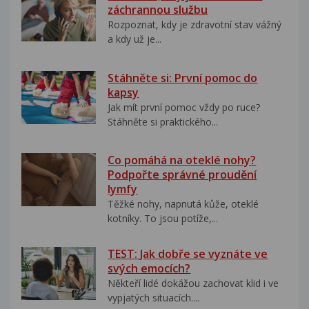
záchrannou službu
Rozpoznat, kdy je zdravotní stav vážný
a kdy už je...
Stáhněte si: První pomoc do
kapsy
Jak mít první pomoc vždy po ruce?
Stáhněte si praktického...
Co pomáhá na oteklé nohy?
Podpořte správné proudění
lymfy
Těžké nohy, napnutá kůže, oteklé
kotníky. To jsou potíže,...
TEST: Jak dobře se vyznáte ve
svých emocích?
Někteří lidé dokážou zachovat klid i ve
vypjatých situacích....