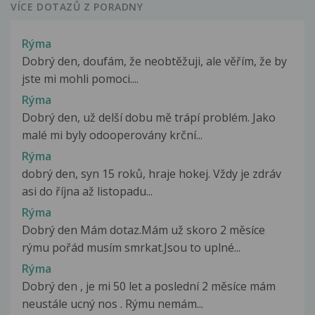
VÍCE DOTAZŮ Z PORADNY
Rýma
Dobrý den, doufám, že neobtěžuji, ale věřím, že by
jste mi mohli pomoci....
Rýma
Dobrý den, už delší dobu mě trápí problém. Jako
malé mi byly odooperovány krční...
Rýma
dobrý den, syn 15 roků, hraje hokej. Vždy je zdráv
asi do října až listopadu...
Rýma
Dobrý den Mám dotaz.Mám už skoro 2 měsíce
rýmu pořád musím smrkat.Jsou to uplné...
Rýma
Dobrý den , je mi 50 let a poslední 2 měsíce mám
neustále ucný nos . Rýmu nemám...