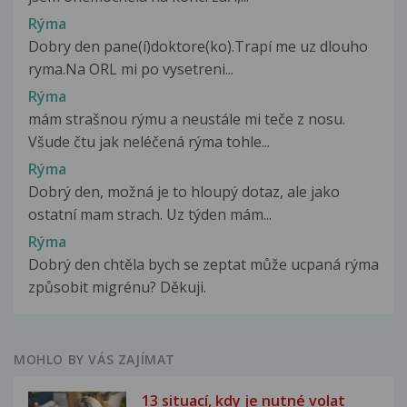
Rýma
Dobry den pane(í)doktore(ko).Trapí me uz dlouho
ryma.Na ORL mi po vysetreni...
Rýma
mám strašnou rýmu a neustále mi teče z nosu.
Všude čtu jak neléčená rýma tohle...
Rýma
Dobrý den, možná je to hloupý dotaz, ale jako
ostatní mam strach. Uz týden mám...
Rýma
Dobrý den chtěla bych se zeptat může ucpaná rýma
způsobit migrénu? Děkuji.
MOHLO BY VÁS ZAJÍMAT
13 situací, kdy je nutné volat