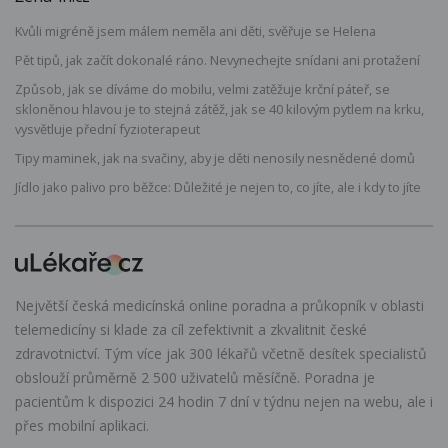
Kvůli migréně jsem málem neměla ani děti, svěřuje se Helena
Pět tipů, jak začít dokonalé ráno. Nevynechejte snídani ani protažení
Způsob, jak se díváme do mobilu, velmi zatěžuje krční páteř, se
skloněnou hlavou je to stejná zátěž, jak se 40 kilovým pytlem na krku,
vysvětluje přední fyzioterapeut
Tipy maminek, jak na svačiny, aby je děti nenosily nesnědené domů
Jídlo jako palivo pro běžce: Důležité je nejen to, co jíte, ale i kdy to jíte
Největší česká medicínská online poradna a průkopník v oblasti
telemedicíny si klade za cíl zefektivnit a zkvalitnit české
zdravotnictví. Tým více jak 300 lékařů včetně desítek specialistů
obslouží průměrně 2 500 uživatelů měsíčně. Poradna je
pacientům k dispozici 24 hodin 7 dní v týdnu nejen na webu, ale i
přes mobilní aplikaci.