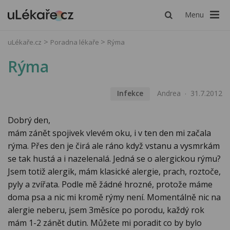
Menu
uLékaře.cz
Poradna lékaře
Rýma
Rýma
Infekce
Andrea
31.7.2012
Dobrý den,
mám zánět spojivek vlevém oku, i v ten den mi začala
rýma. Přes den je čirá ale ráno když vstanu a vysmrkám
se tak hustá a i nazelenalá. Jedná se o alergickou rýmu?
Jsem totiž alergik, mám klasické alergie, prach, roztoče,
pyly a zvířata. Podle mě žádné hrozné, protože máme
doma psa a nic mi kromě rýmy není. Momentálně nic na
alergie neberu, jsem 3měsíce po porodu, každý rok
mám 1-2 zánět dutin. Můžete mi poradit co by bylo