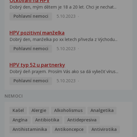
Očkování na HPV
Dobrý den, mým dětem je 18 a 20 let. Chci je nechat...
Pohlavní nemoci
5.10.2023
HPV pozitivní manželka
Dobrý den, manželka po xx letech přivezla z Východu...
Pohlavní nemoci
5.10.2023
HPV typ 52 u partnerky
Dobrý deň prajem. Prosím Vás ako sa dá vyliečiť vírus...
Pohlavní nemoci
5.10.2023
NEMOCI
Kašel
Alergie
Alkoholismus
Analgetika
Angína
Antibiotika
Antidepresiva
Antihistaminika
Antikoncepce
Antivirotika