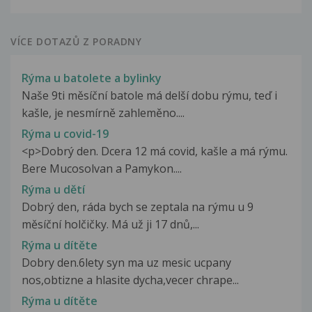
VÍCE DOTAZŮ Z PORADNY
Rýma u batolete a bylinky
Naše 9ti měsíční batole má delší dobu rýmu, teď i
kašle, je nesmírně zahleměno....
Rýma u covid-19
<p>Dobrý den. Dcera 12 má covid, kašle a má rýmu.
Bere Mucosolvan a Pamykon....
Rýma u dětí
Dobrý den, ráda bych se zeptala na rýmu u 9
měsíční holčičky. Má už ji 17 dnů,...
Rýma u dítěte
Dobry den.6lety syn ma uz mesic ucpany
nos,obtizne a hlasite dycha,vecer chrape...
Rýma u dítěte