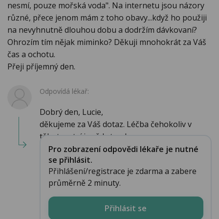
nesmí, pouze mořská voda". Na internetu jsou názory
různé, přece jenom mám z toho obavy...když ho použiji
na nevyhnutně dlouhou dobu a dodržím dávkovaní?
Ohrozím tím nějak miminko? Děkuji mnohokrát za Váš
čas a ochotu.
Přeji příjemný den.
Odpovídá lékař:
Dobrý den, Lucie,
děkujeme za Váš dotaz. Léčba čehokoliv v
těhotenství je vždy trochu p...
Pro zobrazení odpovědi lékaře je nutné
se přihlásit.
Přihlášení/registrace je zdarma a zabere
průměrně 2 minuty.
Přihlásit se