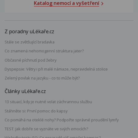
Katalog nemocí a vyšetření
Z poradny uLékaře.cz
Stále se zvětšující bradavka
Co znamená nehomogenní struktura jater?
Občasné píchnutí pod žebry
Dyspepsie: Větry i při malé námaze, nepravidelná stolice
Zelený povlak na jazyku - co to může být?
Články uLékaře.cz
13 situací, kdy je nutné volat záchrannou službu
Stáhněte si: První pomoc do kapsy
Co pomáhá na oteklé nohy? Podpořte správné proudění lymfy
TEST: Jak dobře se vyznáte ve svých emocích?
Výsledky testu EQ: Co prozradil váš emoční kompas?