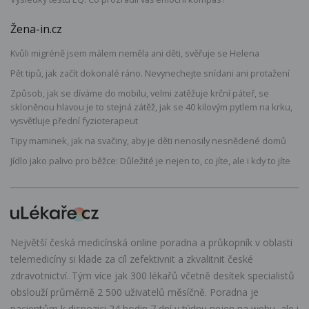
Žena-in.cz
Kvůli migréně jsem málem neměla ani děti, svěřuje se Helena
Pět tipů, jak začít dokonalé ráno. Nevynechejte snídani ani protažení
Způsob, jak se díváme do mobilu, velmi zatěžuje krční páteř, se
skloněnou hlavou je to stejná zátěž, jak se 40 kilovým pytlem na krku,
vysvětluje přední fyzioterapeut
Tipy maminek, jak na svačiny, aby je děti nenosily nesnědené domů
Jídlo jako palivo pro běžce: Důležité je nejen to, co jíte, ale i kdy to jíte
Největší česká medicínská online poradna a průkopník v oblasti
telemedicíny si klade za cíl zefektivnit a zkvalitnit české
zdravotnictví. Tým více jak 300 lékařů včetně desítek specialistů
obslouží průměrně 2 500 uživatelů měsíčně. Poradna je
pacientům k dispozici 24 hodin 7 dní v týdnu nejen na webu, ale i