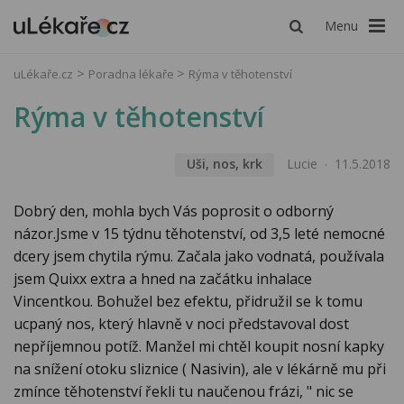
Menu
uLékaře.cz
Poradna lékaře
Rýma v těhotenství
Rýma v těhotenství
Uši, nos, krk
Lucie
11.5.2018
Dobrý den, mohla bych Vás poprosit o odborný
názor.Jsme v 15 týdnu těhotenství, od 3,5 leté nemocné
dcery jsem chytila rýmu. Začala jako vodnatá, používala
jsem Quixx extra a hned na začátku inhalace
Vincentkou. Bohužel bez efektu, přidružil se k tomu
ucpaný nos, který hlavně v noci představoval dost
nepříjemnou potíž. Manžel mi chtěl koupit nosní kapky
na snížení otoku sliznice ( Nasivin), ale v lékárně mu při
zmínce těhotenství řekli tu naučenou frázi, " nic se