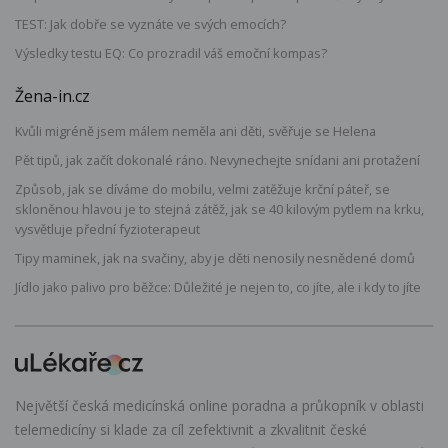
TEST: Jak dobře se vyznáte ve svých emocích?
Výsledky testu EQ: Co prozradil váš emoční kompas?
Žena-in.cz
Kvůli migréně jsem málem neměla ani děti, svěřuje se Helena
Pět tipů, jak začít dokonalé ráno. Nevynechejte snídani ani protažení
Způsob, jak se díváme do mobilu, velmi zatěžuje krční páteř, se
skloněnou hlavou je to stejná zátěž, jak se 40 kilovým pytlem na krku,
vysvětluje přední fyzioterapeut
Tipy maminek, jak na svačiny, aby je děti nenosily nesnědené domů
Jídlo jako palivo pro běžce: Důležité je nejen to, co jíte, ale i kdy to jíte
Největší česká medicínská online poradna a průkopník v oblasti
telemedicíny si klade za cíl zefektivnit a zkvalitnit české