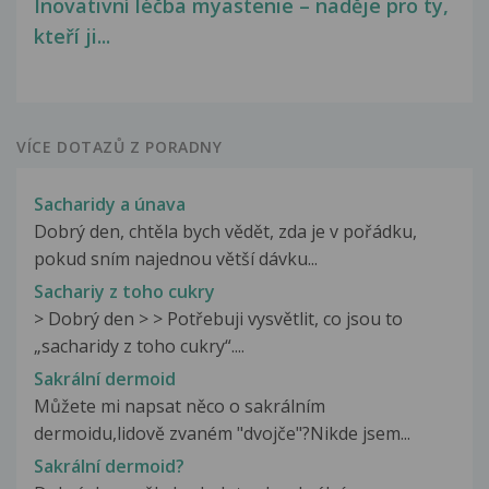
Inovativní léčba myastenie – naděje pro ty,
kteří ji...
VÍCE DOTAZŮ Z PORADNY
Sacharidy a únava
Dobrý den, chtěla bych vědět, zda je v pořádku,
pokud sním najednou větší dávku...
Sachariy z toho cukry
> Dobrý den > > Potřebuji vysvětlit, co jsou to
„sacharidy z toho cukry“....
Sakrální dermoid
Můžete mi napsat něco o sakrálním
dermoidu,lidově zvaném "dvojče"?Nikde jsem...
Sakrální dermoid?