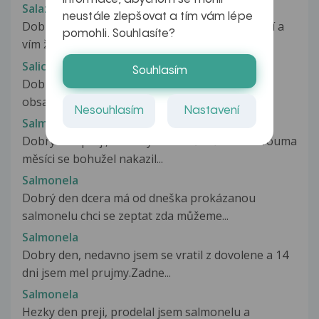
Salazopyrin a antikoncepce?
neustále zlepšovat a tím vám lépe
Dobrý den, Salazopyrin beru již od svého dětsví a
pomohli. Souhlasíte?
vím že s některými prášky...
Salicylaty
Souhlasím
Dobry den, chtela bych se zeptat, ktere leky
obsahuji salicylaty? Dekuji za...
Nesouhlasím
Nastavení
Salmonela
Dobrý den přeji, Mám syna- 8 měsíců. .Před dvouma
měsíci se bohužel nakazil...
Salmonela
Dobrý den dcera má od dneška prokázanou
salmonelu chci se zeptat zda můžeme...
Salmonela
Dobry den, nedavno jsem se vratil z dovolene a 14
dni jsem mel prujmy.Zadne...
Salmonela
Hezky den preji, prodelal jsem salmonelu a