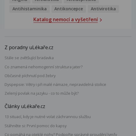
Antihistaminika
Antikoncepce
Antivirotika
Katalog nemocí a vyšetření
Z poradny uLékaře.cz
Stále se zvětšující bradavka
Co znamená nehomogenní struktura jater?
Občasné píchnutí pod žebry
Dyspepsie: Větry i při malé námaze, nepravidelná stolice
Zelený povlak na jazyku - co to může být?
Články uLékaře.cz
13 situací, kdy je nutné volat záchrannou službu
Stáhněte si: První pomoc do kapsy
Co pomáhá na oteklé nohy? Podpořte správné proudění lymfy