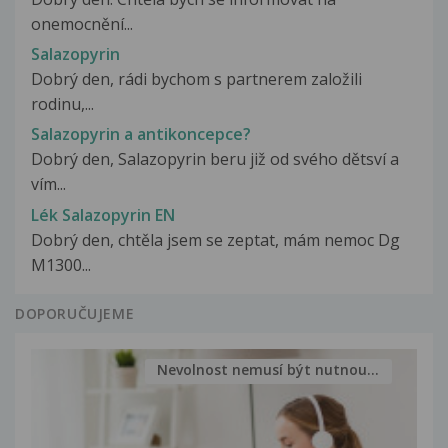
onemocnění...
Salazopyrin
Dobrý den, rádi bychom s partnerem založili
rodinu,...
Salazopyrin a antikoncepce?
Dobrý den, Salazopyrin beru již od svého dětsví a
vím...
Lék Salazopyrin EN
Dobrý den, chtěla jsem se zeptat, mám nemoc Dg
M1300...
DOPORUČUJEME
Nevolnost nemusí být nutnou...