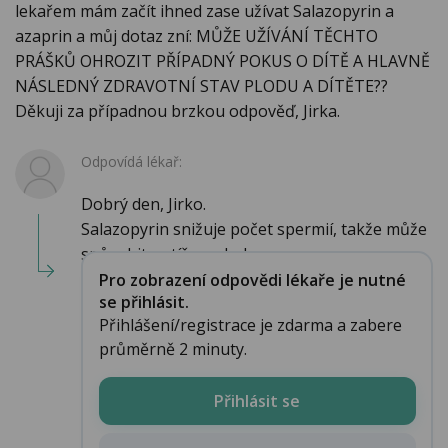
lekařem mám začít ihned zase užívat Salazopyrin a
azaprin a můj dotaz zní: MŮŽE UŽÍVÁNÍ TĚCHTO
PRÁŠKŮ OHROZIT PŘÍPADNÝ POKUS O DÍTĚ A HLAVNĚ
NÁSLEDNÝ ZDRAVOTNÍ STAV PLODU A DÍTĚTE??
Děkuji za případnou brzkou odpověď, Jirka.
Odpovídá lékař:
Dobrý den, Jirko.
Salazopyrin snižuje počet spermií, takže může
spůsobit potíže s plodnos...
Pro zobrazení odpovědi lékaře je nutné
se přihlásit.
Přihlášení/registrace je zdarma a zabere
průměrně 2 minuty.
Přihlásit se