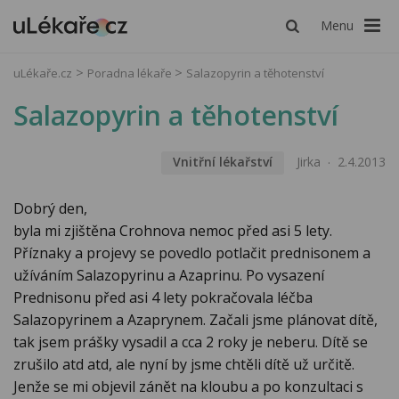
Menu
uLékaře.cz
Poradna lékaře
Salazopyrin a těhotenství
Salazopyrin a těhotenství
Vnitřní lékařství
Jirka
2.4.2013
Dobrý den,
byla mi zjištěna Crohnova nemoc před asi 5 lety.
Příznaky a projevy se povedlo potlačit prednisonem a
užíváním Salazopyrinu a Azaprinu. Po vysazení
Prednisonu před asi 4 lety pokračovala léčba
Salazopyrinem a Azaprynem. Začali jsme plánovat dítě,
tak jsem prášky vysadil a cca 2 roky je neberu. Dítě se
zrušilo atd atd, ale nyní by jsme chtěli dítě už určitě.
Jenže se mi objevil zánět na kloubu a po konzultaci s